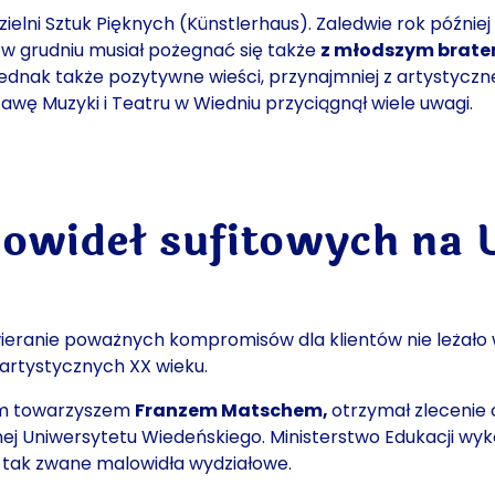
zielni Sztuk Pięknych (Künstlerhaus). Zaledwie rok później
, w grudniu musiał pożegnać się także
z młodszym brate
ł jednak także pozytywne wieści, przynajmniej z artystyc
ę Muzyki i Teatru w Wiedniu przyciągnął wiele uwagi.
owideł sufitowych na 
ieranie poważnych kompromisów dla klientów nie leżało w i
 artystycznych XX wieku.
arym towarzyszem
Franzem Matschem,
otrzymał zlecenie 
nej Uniwersytetu Wiedeńskiego. Ministerstwo Edukacji wy
,
tak zwane malowidła wydziałowe.