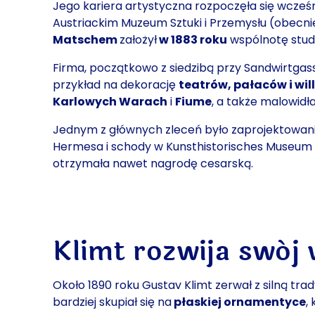
Jego kariera artystyczna rozpoczęła się wcześ
Austriackim Muzeum Sztuki i Przemysłu (obecni
Matschem
założył
w 1883 roku
wspólnotę stud
Firma, początkowo z siedzibą przy Sandwirtgasse
przykład na dekorację
teatrów, pałaców i wil
Karlowych Warach
i
Fiume
, a także malowid
Jednym z głównych zleceń było zaprojektowan
Hermesa i
schody w
Kunsthistorisches Museum
otrzymała nawet nagrodę cesarską.
Klimt rozwija swój 
Około 1890 roku Gustav Klimt zerwał z silną tr
bardziej skupiał się na
płaskiej ornamentyce
,