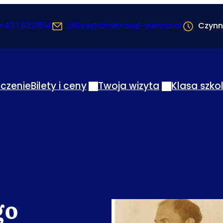
+43 1 5321514
office@timetravel-vienna.at
Czynn
czenie
Bilety i ceny
Twoja wizyta
Klasa szko
go