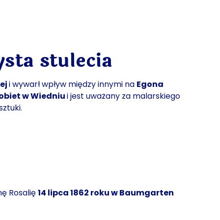
sta stulecia
iej
i wywarł wpływ między innymi na
Egona
kobiet w Wiedniu
i jest uważany za malarskiego
ztuki.
nę Rosalię
14 lipca 1862 roku w Baumgarten