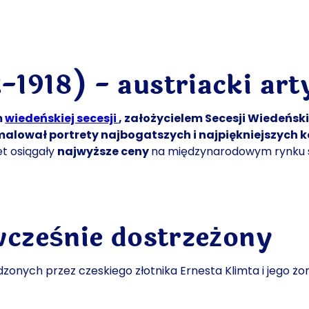
1918) - austriacki arty
m
wiedeńskiej secesji
, założycielem Secesji Wiedeńsk
malował portrety najbogatszych i najpiękniejszych 
et osiągały
najwyższe ceny
na międzynarodowym rynku s
 wcześnie dostrzeżony
dzonych przez czeskiego złotnika Ernesta Klimta i jego żo