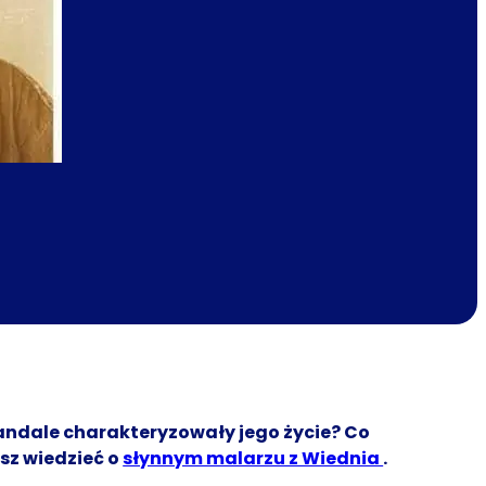
kandale charakteryzowały jego życie? Co
isz wiedzieć o
słynnym malarzu z Wiednia
.