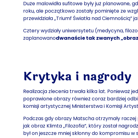
Duże malowidła sufitowe były już planowane, g
roku, ale początkowo zostały pominięte ze wzgl
przewidziała „Triumf Światła nad Ciemnością” j
Cztery wydziały uniwersytetu (medycyna, filoz
zaplanowano
dwanaście tak zwanych „obra
Krytyka i nagrody
Realizacja zlecenia trwała kilka lat. Ponieważ 
poprawione obrazy również coraz bardziej odbie
komisji artystycznej Ministerstwa i Komisji Arty
Podczas gdy obrazy Matscha otrzymały raczej 
jak obraz Klimta „Filozofia”, który został nag
był on jeszcze mniej skłonny do kompromisu w s