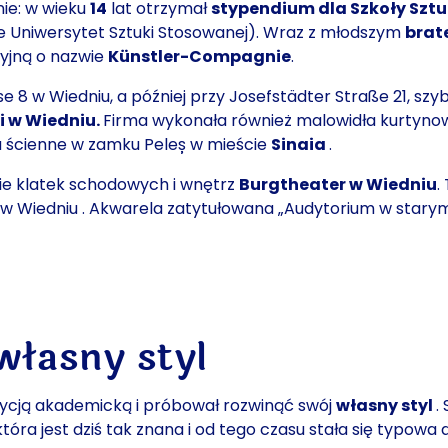
nie: w wieku
14
lat otrzymał
stypendium dla Szkoły Sztu
e Uniwersytet Sztuki Stosowanej). Wraz z młodszym
brat
yjną o nazwie
Künstler-Compagnie
.
 8 w Wiedniu, a później przy Josefstädter Straße 21, szyb
li w Wiedniu.
Firma wykonała również malowidła kurtynow
ła ścienne w zamku Peleș w mieście
Sinaia
.
ie klatek schodowych i wnętrz
Burgtheater w Wiedniu
.
 w Wiedniu
. Akwarela zatytułowana „Audytorium w starym 
własny styl
adycją akademicką i próbował rozwinąć swój
własny styl
.
 która jest dziś tak znana i od tego czasu stała się typowa d