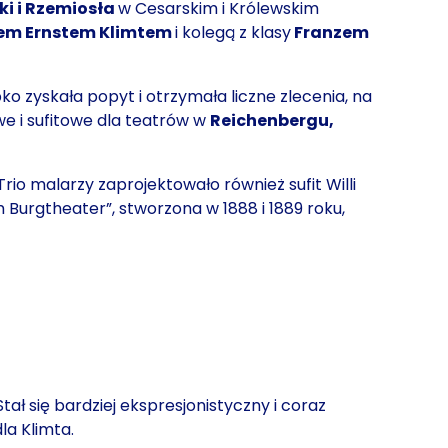
ki i Rzemiosła
w Cesarskim i Królewskim
em Ernstem Klimtem
i kolegą z klasy
Franzem
ko zyskała popyt i otrzymała liczne zlecenia, na
e i sufitowe dla teatrów w
Reichenbergu,
 Trio malarzy zaprojektowało również sufit Willi
Burgtheater”, stworzona w 1888 i 1889 roku,
 Stał się bardziej ekspresjonistyczny i coraz
la Klimta.