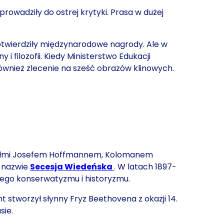
rowadziły do ostrej krytyki. Prasa w dużej
otwierdziły międzynarodowe nagrody. Ale w
 filozofii. Kiedy Ministerstwo Edukacji
wnież zlecenie na sześć obrazów klinowych.
jaciółmi Josefem Hoffmannem, Kolomanem
o nazwie
Secesja Wiedeńska
. W latach 1897-
ego konserwatyzmu i historyzmu.
t stworzył słynny Fryz Beethovena z okazji 14.
sie.