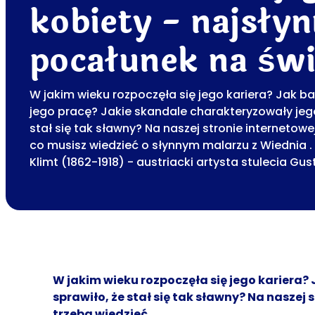
kobiety - najsłyn
pocałunek na świ
W jakim wieku rozpoczęła się jego kariera? Jak b
jego pracę? Jakie skandale charakteryzowały jego
stał się tak sławny? Na naszej stronie internetowe
co musisz wiedzieć o słynnym malarzu z Wiednia .
Klimt (1862-1918) - austriacki artysta stulecia Gu
W jakim wieku rozpoczęła się jego kariera?
sprawiło, że stał się tak sławny? Na naszej
trzeba wiedzieć.