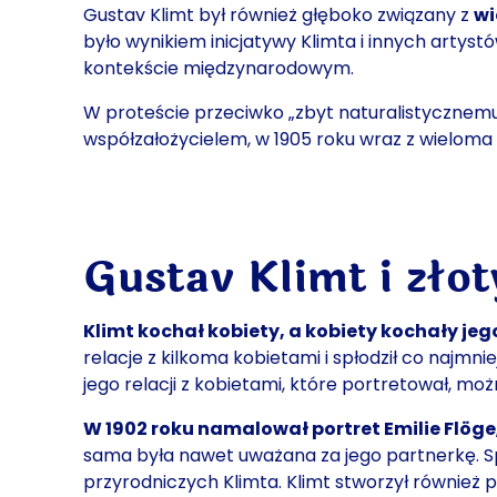
Gustav Klimt był również głęboko związany z
wi
było wynikiem inicjatywy Klimta i innych artyst
kontekście międzynarodowym.
W proteście przeciwko „zbyt naturalistycznemu 
współzałożycielem, w 1905 roku wraz z wieloma
Gustav Klimt i złot
Klimt kochał kobiety, a kobiety kochały jeg
relacje z kilkoma kobietami i spłodził co najmn
jego relacji z kobietami, które portretował, moż
W 1902 roku namalował portret Emilie Flöge
sama była nawet uważana za jego partnerkę. Spę
przyrodniczych Klimta. Klimt stworzył również