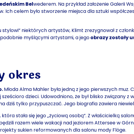
edeńskim Bel
wederem. Na przykład
założenie Galerii W
ów. Ich celem było stworzenie miejsca dla sztuki współczes
stylowi” niektórych artystów, Klimt zrezygnował z członko
 podobnie myślącymi artystami, a jego
obrazy zostały u
y okres
o.
Młoda Alma Mahler była jedną z jego pierwszych muz. Ch
iej sześcioro dzieci. Udowodniono, że był blisko związany
na dziś tylko przypuszczać. Jego biografia zawiera niewie
, która stała się jego „życiową osobą”. Z właścicielką salo
dzili razem wiele wakacji nad jeziorem Attersee w Górne
 projekty sukien reformowanych dla salonu mody Flöge.