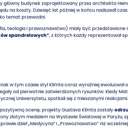
dy główny budynek zaprojektowany przez architekta Heinr
ędu na koszty. Dziesięć lat później w końcu nadszedł cza
ako temat przewodni.
ofia, teologia i prawoznawstwo) miały być przedstawione
zów spandrelowych”
, z których każdy reprezentował sp
jednak w tym czasie styl Klimta coraz wyraźniej ewoluował
o
gały od pierwotnie zatwierdzonych rysunków. Kiedy Matsc
stycznej Uniwersytetu, spotkali się z mieszanymi reakcjami
pozytywną ocenę, projekty Gustava Klimta zostały
odrzu
rodzony złotym medalem na Wystawie Światowej w Paryżu, s
prawie dzieł „Medycyna” i „Prawoznawstwo” niż wcześniej