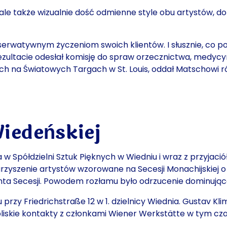
le także wizualnie dość odmienne style obu artystów, dop
erwatywnym życzeniom swoich klientów. I słusznie, co p
zultacie odesłał komisję do spraw orzecznictwa, medycyny i
 na Światowych Targach w St. Louis, oddał Matschowi ró
Wiedeńskiej
wa w Spółdzielni Sztuk Pięknych w Wiedniu i wraz z przy
rzyszenie artystów wzorowane na Secesji Monachijskiej 
ta Secesji
. Powodem rozłamu było odrzucenie dominując
zy Friedrichstraße 12 w 1. dzielnicy Wiednia. Gustav Klim
bliskie kontakty z członkami Wiener Werkstätte w tym cza