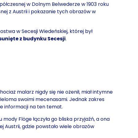
spółczesnej
w Dolnym Belwederze w
1903
roku
nej z Austrii i pokazanie tych obrazów w
stwa w Secesji Wiedeńskiej, której był
sunięte z budynku Secesji
.
ociaż malarz nigdy się nie ożenił, miał intymne
 z wieloma swoimi mecenasami. Jednak zakres
le informacji na ten temat.
nu mody Flöge łączyła go bliska przyjaźń, a ona
j Austrii, gdzie powstało wiele obrazów