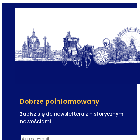
Dobrze poinformowany
Zapisz się do newslettera z historycznymi
nowościami
R
Adres e-mail
*