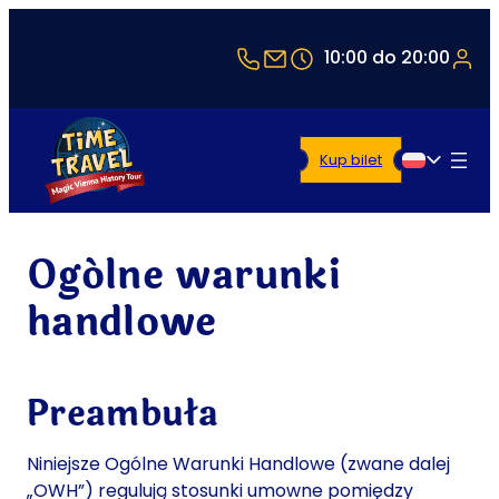
+43 1 5321514
office@timetravel-vie
10:00 do 20:00
Kup bilet
Polski
Ogólne warunki
handlowe
Preambuła
Niniejsze Ogólne Warunki Handlowe (zwane dalej
„OWH”) regulują stosunki umowne pomiędzy