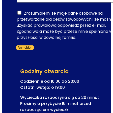
e
j
e
Zrozumiałem, że moje dane osobowe są
s
przetwarzane dla celów zawodowych i że możn
t
uzyskać prawidłową odpowiedź przez e-mail.
r
Zgodna wola może być przeze mnie spełniona w
a
przyszłości w dowolnej formie.
c
Anmelden
j
Formularz pominięty
a
A
d
Godziny otwarcia
r
e
Codziennie od 10:00 do 20:00
s
Ostatni wstęp: o 19:00
d
Wycieczka rozpoczyna się co 20 minut
o
Prosimy o przybycie 15 minut przed
rozpoczęciem wycieczki.