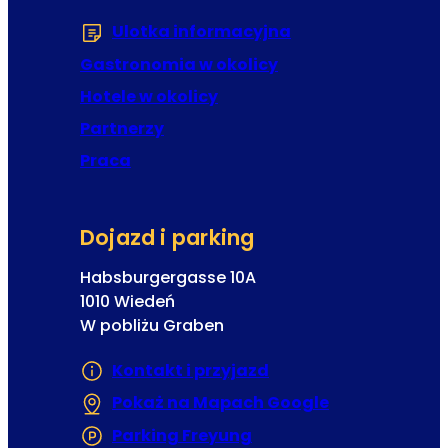
Ulotka informacyjna
(Otwiera się w now
Gastronomia w okolicy
Hotele w okolicy
Partnerzy
Praca
Dojazd i parking
Habsburgergasse 10A
1010 Wiedeń
W pobliżu Graben
Kontakt i przyjazd
Pokaż na Mapach Google
(Otwiera się w
Parking Freyung
(Otwiera się w nowej ka