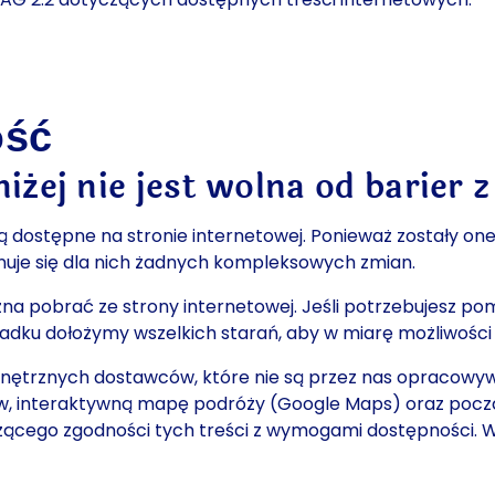
ość
żej nie jest wolna od barier
 są dostępne na stronie internetowej. Ponieważ zostały on
anuje się dla nich żadnych kompleksowych zmian.
na pobrać ze strony internetowej. Jeśli potrzebujesz p
twiera program do wysyłania wiadomości e-mail do odbio
dku dołożymy wszelkich starań, aby w miarę możliwości
nętrznych dostawców, które nie są przez nas opracowyw
w, interaktywną mapę podróży (Google Maps) oraz począt
zącego zgodności tych treści z wymogami dostępności. W