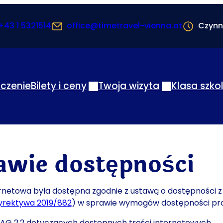
+43 1 5321514
office@timetravel-vienna.at
Czynn
czenie
Bilety i ceny
Twoja wizyta
Klasa szko
awie dostępności
rnetowa była dostępna zgodnie z ustawą o dostępności z
yrektywa 2019/882
(Otwiera się w nowej karcie lub oknie)
) w sprawie wymogów dostępności prod
G 2.2 dotyczących dostępnych treści internetowych.