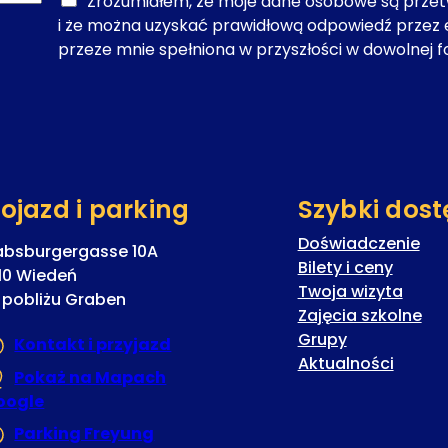
Zrozumiałem, że moje dane osobowe są prze
i że można uzyskać prawidłową odpowiedź przez 
przeze mnie spełniona w przyszłości w dowolnej f
ojazd i parking
Szybki dost
Doświadczenie
absburgergasse 10A
Bilety i ceny
10 Wiedeń
Twoja wizyta
 pobliżu Graben
Zajęcia szkolne
Grupy
Kontakt i przyjazd
Aktualności
Pokaż na Mapach
oogle
(Otwiera się w nowej karcie lub oknie)
Parking Freyung
(Otwiera się w nowej karcie lub ok