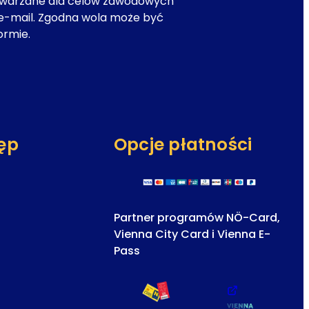
twarzane dla celów zawodowych
e-mail. Zgodna wola może być
ormie.
ęp
Opcje płatności
Partner programów NÖ-Card,
Vienna City Card i Vienna E-
Pass
nie)