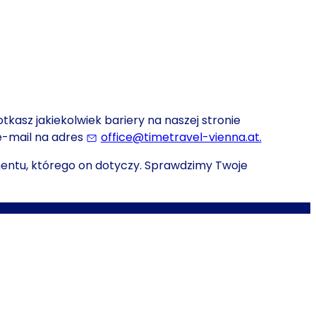
tkasz jakiekolwiek bariery na naszej stronie
 e-mail na adres
office@timetravel-vienna.at.
(Ostatecz
mentu, którego on dotyczy. Sprawdzimy Twoje