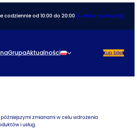
e codziennie od 10:00 do 20:00
Moja rezerwacja
lna
Grupa
Aktualności
Kup bilet
Polski
 późniejszymi zmianami w celu wdrożenia
uktów i usług.