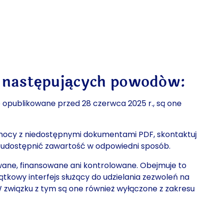
 z następujących powodów:
e opublikowane przed 28 czerwca 2025 r., są one
omocy z niedostępnymi dokumentami PDF, skontaktuj
rcy „office@timetravel-vienna.at”)
 udostępnić zawartość w odpowiedni sposób.
ane, finansowane ani kontrolowane. Obejmuje to
kowy interfejs służący do udzielania zezwoleń na
 związku z tym są one również wyłączone z zakresu