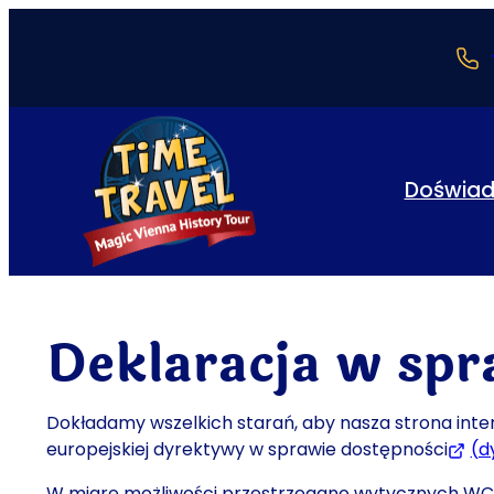
Doświad
Deklaracja w spr
Dokładamy wszelkich starań, aby nasza strona inte
europejskiej dyrektywy w sprawie dostępności
(d
W miarę możliwości przestrzegano wytycznych WCA