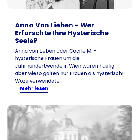
Anna Von Lieben - Wer
Erforschte Ihre Hysterische
Seele?
Anna von Lieben oder Cäcilie M. –
hysterische Frauen um die
Jahrhundertwende in Wien waren häufig
aber wieso galten nur Frauen als hysterisch?
Wozu verwendete…
:
mehr lesen
A
n
n
a
v
o