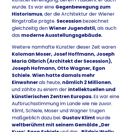
wurde. Es war eine
Gegenbewegung zum
Historismus
, der die Architektur der Wiener
Ringstraße prägte.
Secession
bezeichnet
gleichzeitig den
Wiener Jugendstil,
als auch
das
moderne Ausstellungsgebäude.
Weitere namhafte Künstler dieser Zeit waren
Koloman Moser, Josef Hoffmann, Joseph
Maria Olbrich (Architekt der Secession),
Joseph Hofmann, Otto Wagner, Egon
Schiele.
Wien hatte damals mehr
Einwohner
als heute,
nämlich 2 Millionen
,
und zählte zu einem der
intellektuellen und
künstlerischen Zentren Europas.
Es war eine
Aufbruchsstimmung im Lande wie nie zuvor.
Klimt, Schiele, Moser und Wagner trugen
maßgeblich dazu bei.
Gustav Klimt
wurde
weltberühmt mit seinem Gemälde „Der
Kuss
“.
Egon Schiele
und das
„Bildnis Wally