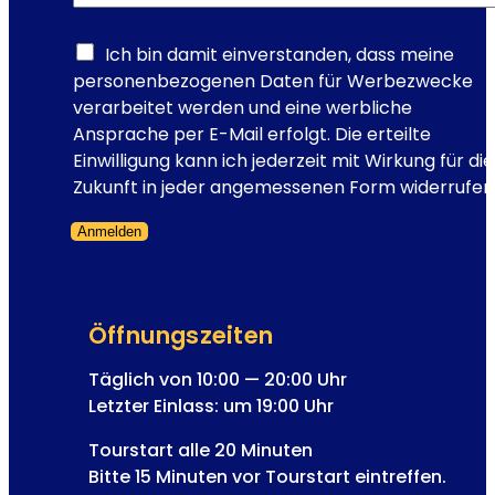
-
E
e
M
l
l
a
Ich bin damit einverstanden, dass meine
i
e
i
personenbezogenen Daten für Werbezwecke
s
?
l
verarbeitet werden und eine werbliche
a
-
Ansprache per E-Mail erfolgt. Die erteilte
b
A
Einwilligung kann ich jederzeit mit Wirkung für die
e
d
Zukunft in jeder angemessenen Form widerrufen
t
r
h
Anmelden
e
u
Formular übersprungen
s
n
s
d
e
K
Öffnungszeiten
N
a
e
Täglich von 10:00 — 20:00 Uhr
i
w
Letzter Einlass: um 19:00 Uhr
s
s
e
Tourstart alle 20 Minuten
l
r
Bitte 15 Minuten vor Tourstart eintreffen.
e
F