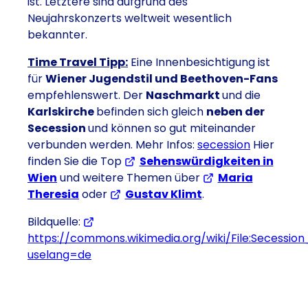
ist. Letztere sind aufgrund des
Neujahrskonzerts weltweit wesentlich
bekannter.
Time Travel Tipp:
Eine Innenbesichtigung ist
für
Wiener Jugendstil und Beethoven-Fans
empfehlenswert. Der
Naschmarkt
und die
Karlskirche
befinden sich gleich
neben der
Secession
und können so gut miteinander
verbunden werden. Mehr Infos:
secession
Hier
finden Sie die Top
Sehenswürdigkeiten in
Wien
und weitere Themen über
Maria
Theresia
oder
Gustav Klimt
.
Bildquelle:
https://commons.wikimedia.org/wiki/File:Secession
uselang=de