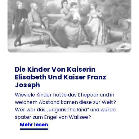
n
L
i
e
b
e
n
-
w
e
Die Kinder Von Kaiserin
r
Elisabeth Und Kaiser Franz
e
Joseph
r
Wieviele Kinder hatte das Ehepaar und in
f
welchem Abstand kamen diese zur Welt?
o
Wer war das „ungarische Kind“ und wurde
r
später zum Engel von Wallsee?
s
:
mehr lesen
c
D
h