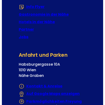
t
r
Info Flyer
(Öffnet in einem neuen Tab od
t
a
e
Gastronomie in der Nähe
n
r
z
Hotels in der Nähe
-
J
Partner
A
o
n
Jobs
s
m
e
e
p
l
Anfahrt und Parken
h
d
u
Habsburgergasse 10A
n
1010 Wien
g
Nähe Graben
Kontakt & Anreise
Auf Google Maps anzeigen
(Öffnet in e
Parkmöglichkeiten Freyung
(Öffnet in 