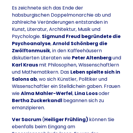
Es zeichnete sich das Ende der
habsburgischen Doppelmonarchie ab und
zahlreiche Veränderungen entstanden in
Kunst, Literatur, Architektur, Musik und
Psychologie.
Sigmund Freud begründete die
Psychoanalyse
,
Arnold Schönberg die
Zwölftonmusik
, in den Kaffeehäusern
diskutierten Literaten wie
Peter Altenberg
und
Karl Kraus
mit Philosophen, Wissenschaftlern
und Mathematikern. Das
Leben spielte sich in
Salons ab
, wo sich Künstler, Politiker und
Wissenschaftler ein Stelldichein gaben. Frauen
wie
Alma Mahler-Werfel
,
Lina Loos
oder
Bertha Zuckerkandl
begannen sich zu
emanzipieren.
Ver Sacrum
(
Heiliger Frühling)
können Sie
ebenfalls beim Eingang am