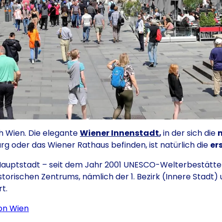
h Wien. Die elegante
Wiener Innenstadt
,
in der sich die
g oder das Wiener Rathaus befinden, ist natürlich die
er
Hauptstadt – seit dem Jahr 2001 UNESCO-Welterbestätte 
storischen Zentrums, nämlich der 1. Bezirk (Innere Stadt) 
t.
on Wien
(Öffnet in einem neuen Tab oder Fenster)