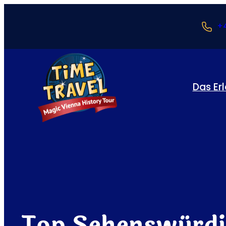
+4
Das Er
Top Sehenswürdi