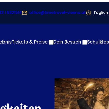
3 1 5321514
office@timetravel-vienna.at
Täglich
lebnis
Tickets & Preise
Dein Besuch
Schulkla
gkeiten