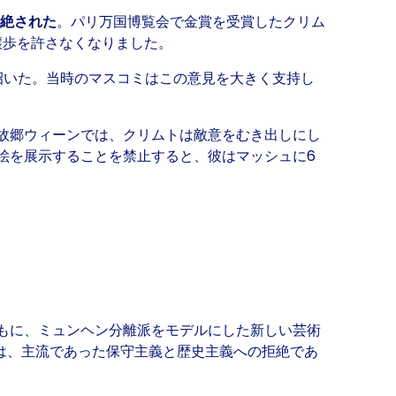
拒絶された
。パリ万国博覧会で金賞を受賞したクリム
譲歩を許さなくなりました。
招いた。当時のマスコミはこの意見を大きく支持し
故郷ウィーンでは、クリムトは敵意をむき出しにし
絵を展示することを禁止すると、彼はマッシュに6
ともに、ミュンヘン分離派をモデルにした新しい芸術
は、主流であった保守主義と歴史主義への拒絶であ