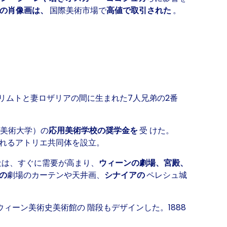
の肖像画は、
国際美術市場で
高値で取引された
。
リムトと妻ロザリアの間に生まれた7人兄弟の2番
用美術大学）の
応用美術学校の奨学金を
受 けた。
れるアトリエ共同体を設立。
社は、すぐに需要が高まり、
ウィーンの劇場、宮殿、
の
劇場のカーテンや天井画、
シナイアの
ペレシュ城
ウィーン美術史美術館の
階段も
デザインした。1888