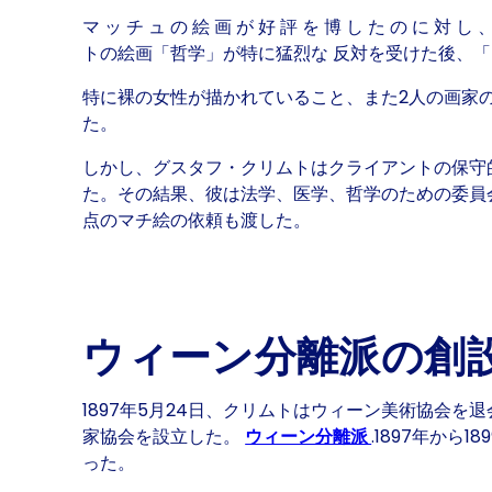
マ ッ チ ュ の 絵 画 が 好 評 を 博 し た の に 対 し 
トの絵画「哲学」が特に猛烈な 反対を受けた後、
特に裸の女性が描かれていること、また2人の画家
た。
しかし、グスタフ・クリムトはクライアントの保守
た。その結果、彼は法学、医学、哲学のための委員
点のマチ絵の依頼も渡した。
ウィーン分離派の創
1897年5月24日、クリムトはウィーン美術協会
家協会を設立した。
ウィーン分離派
.1897年から1
った。