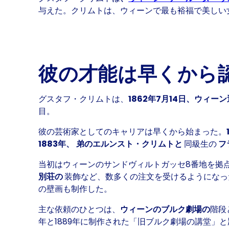
与えた。クリムトは
、ウィーンで最も裕福で美しい
彼の才能は早くから
グスタフ・クリムトは、
1862年7月14日、ウィ
目。
彼の芸術家としてのキャリアは早くから始まった。
1883年、
弟のエルンスト・クリムトと
同級生の
フ
当初はウィーンのサンドヴィルトガッセ8番地を拠
別荘の
装飾など、数多くの注文を受けるようになっ
の壁画も制作した。
主な依頼のひとつは、
ウィーンのブルク劇場の
階段
年と1889年に制作された「旧ブルク劇場の講堂」