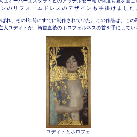
人はオーバーエスタライヒのアッテルゼー湖で何度も夏を過ご
 ン の リ フ ォ ー ム ド レ ス の デ ザ イ ン も 手 掛 け ま し た
呼ばれ、その1年前にすでに制作されていた。この作品は、この
亡人ユディトが、斬首直後のホロフェルネスの首を手にしてい
ユディトとホロフェ