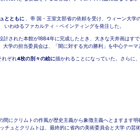
チュとともに
、帝 国・王室文部省の依頼を受け、ウィーン大学
、
いわゆるファカルティ・ペインティングを発注した。
設計された本館が1884年に完成したとき、大きな天井画はす
た。大学の担当委員会は、「闇に対する光の勝利」を中心テーマ
それぞれ
4枚の別々の絵に
描かれることになっていた。さらに
の間にクリムトの作風が
歴史主義から象徴主義へと
ますます明
マッチュとクリムトは、最終的に省内の美術委員会と大学 の芸