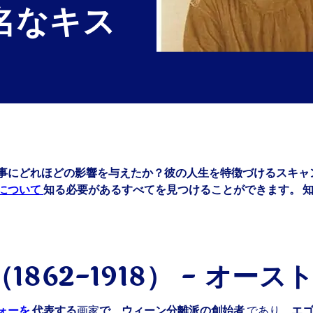
有名なキス
事にどれほどの影響を与えたか？彼の人生を特徴づけるスキャ
について
知る必要があるすべてを見つけることができます。
862-1918） - オー
ォーを
代表する
画家
で、ウィーン分離派の創始者
であり、
エ