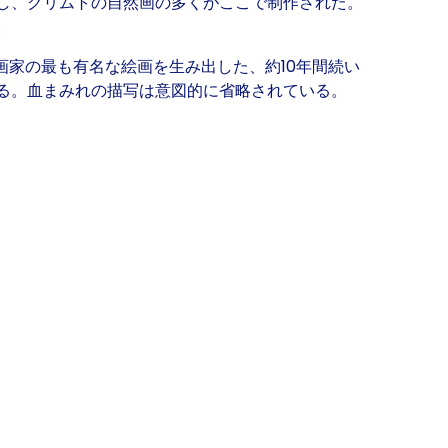
し、クリムトの自然画の多くがここで制作された。
 。
画家の最も有名な絵画を生み出した、約10年間続い
る。血まみれの描写は意図的に省略されている。