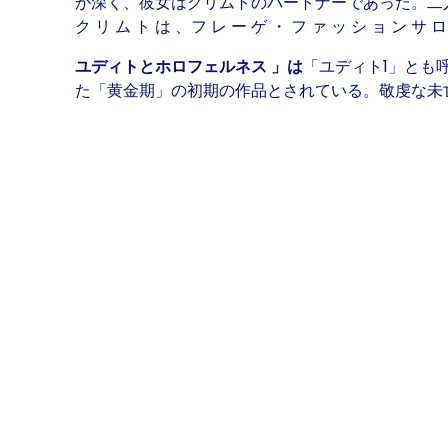
が深く、彼女はクリムトのパートナーであった。二
ク リ ム ト は 、フ レ ー ゲ ・ フ ァ ッ シ ョ ン サ ロ
ユディトとホロフェルネス
」は
「ユディト1」とも
た「黄金期」の初期の作品とされている。敬虔な未