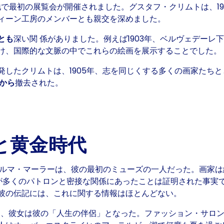
地で最初の展覧会が開催されました。グスタフ・クリムトは、19
ィーン工房のメンバーとも親交を深めました。
とも
深い関 係がありました。例えば
1903年
、ベルヴェデーレ
け、国際的な文脈の中でこれらの絵画を展示することでした。
発したクリムトは、1905年、志を同じくする多くの画家たち
から
撤去された。
と黄金時代
ルマ・マーラーは、彼の最初のミューズの一人だった。画家は
が多くのパトロンと密接な関係にあったことは証明された事実
彼の伝記には、これに関する情報はほとんどない。
き
、彼女は彼の「人生の伴侶」となった。ファッション・サロ