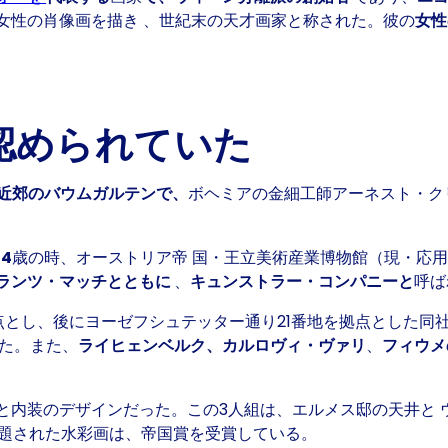
女性の肖像画を描き
、世紀末の天才画家と称された。彼の
女性
認められていた
ーン近郊のバウムガルテンで、
ボヘミアの金細工師アーネスト・ク
14
歳の時、オーストリア帝 国・王立美術産業博物館（現・応
ランツ・マッチとともに
、
キュンストラー・コンパニーと
呼ば
点とし、後にヨーゼフシュテッター通り21番地を拠点とした同
た。また、
ライヒェンベルク、カルロヴィ・ヴァリ
、
フィウメ
と内装のデザインだった。この3人組は、エルメス邸の天井と
と題された水彩画は、帝国賞を受賞している。