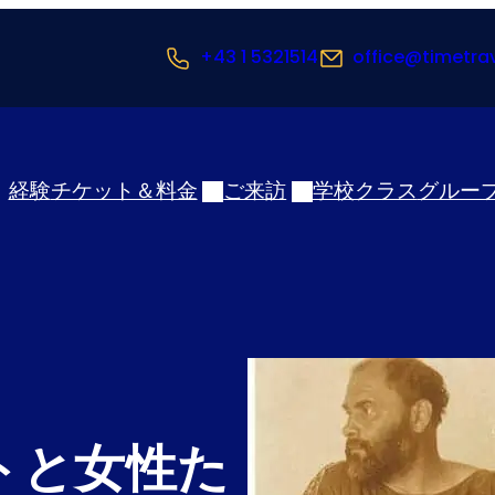
+43 1 5321514
office@timetra
経験
チケット＆料金
ご来訪
学校クラス
グルー
トと女性た