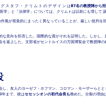
、グ ス タ フ ・ ク リ ム ト の デ ザ イ ン は
87名の教授陣から
「医学」と「法律学」については、クリムトは以前にも増して 
の作風が視覚的にまったく異なっていることが、厳しい批判を
的な意向を拒否した。国際的な賞がそれを証明した。しかし、
会を返上した。文部省がセントルイスの万国博覧会で教授陣の
設
を退会し、友人のヨーゼフ・ホフマン、コロマン・モーザーらと
899年まで、彼は
セセッシオンの初代会長も
務めた。分裂の理由