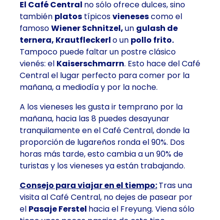
El Café Central
no sólo ofrece dulces, sino
también
platos
típicos
vieneses
como el
famoso
Wiener Schnitzel,
un
gulash de
ternera, Krautfleckerl
o un
pollo frito.
Tampoco puede faltar un postre clásico
vienés: el
Kaiserschmarrn
. Esto hace del Café
Central el lugar perfecto para comer por la
mañana, a mediodía y por la noche.
A los vieneses les gusta ir temprano por la
mañana, hacia las 8 puedes desayunar
tranquilamente en el Café Central, donde la
proporción de lugareños ronda el 90%. Dos
horas más tarde, esto cambia a un 90% de
turistas y los vieneses ya están trabajando.
Consejo para viajar en el tiempo:
Tras una
visita al Café Central, no dejes de pasear por
el
Pasaje Ferstel
hacia el Freyung. Viena sólo