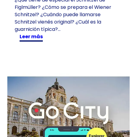
Figlmüller? ¿Cómo se prepara el Wiener
Schnitzel? ¿Cuándo puede llamarse
Schnitzel vienés original? ¿Cuál es la
guarnición típica?…
:
Leer más
F
i
g
l
m
ü
l
l
e
r
-
e
l