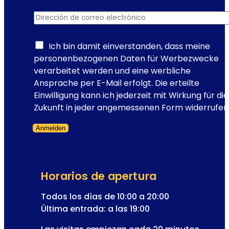
e
Dirección de correo electrónico
*
u
r
b
Ich bin damit einverstanden, dass meine
a
personenbezogenen Daten für Werbezwecke
n
verarbeitet werden und eine werbliche
o
Ansprache per E-Mail erfolgt. Die erteilte
a
Einwilligung kann ich jederzeit mit Wirkung für die
E
Zukunft in jeder angemessenen Form widerrufen
u
Anmelden
r
Formulario omitido
o
p
a
Horarios de apertura
?
Todos los días de 10:00 a 20:00
Última entrada: a las 19:00