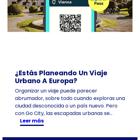
r
e
y
v
i
e
n
é
s
d
¿Estás Planeando Un Viaje
e
Urbano A Europa?
l
Organizar un viaje puede parecer
s
abrumador, sobre todo cuando exploras una
c
ciudad desconocida o un país nuevo. Pero
h
con Go City, las escapadas urbanas se…
n
:
Leer más
i
¿
t
E
z