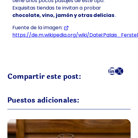
tiene unos pocos pasajes de este tipo.
Exquisitas tiendas te invitan a probar
chocolate, vino, jamón y otras delicias
.
Fuente de la imagen:
https://de.m.wikipedia.org/wiki/Datei:Palais_Ferst
Facebook
LinkedI
X
Correo
Compartir este post:
Puestos adicionales: