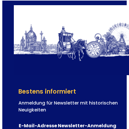
r
e
g
s
e
p
r
a
n
i
s
c
h
e
L
i
n
Bestens informiert
i
e
Anmeldung für Newsletter mit historischen
d
Neuigkeiten
e
r
E-Mail-Adresse Newsletter-Anmeldung