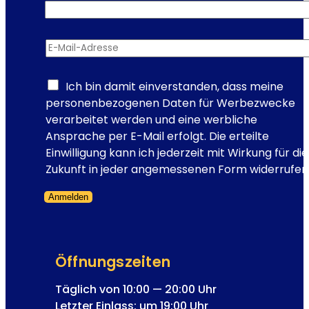
H
a
b
E-Mail-Adresse
*
s
b
u
Ich bin damit einverstanden, dass meine
r
personenbezogenen Daten für Werbezwecke
g
verarbeitet werden und eine werbliche
e
Ansprache per E-Mail erfolgt. Die erteilte
r
Einwilligung kann ich jederzeit mit Wirkung für die
–
Zukunft in jeder angemessenen Form widerrufen
„
Anmelden
D
Formular übersprungen
a
s
k
Öffnungszeiten
o
m
Täglich von 10:00 — 20:00 Uhr
m
Letzter Einlass: um 19:00 Uhr