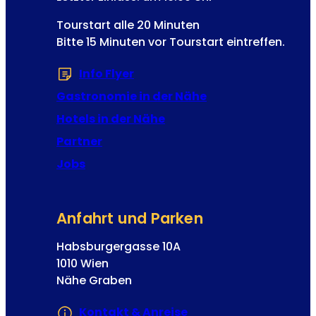
t
Tourstart alle 20 Minuten
m
Bitte 15 Minuten vor Tourstart eintreffen.
i
r
Info Flyer
(Öffnet in einem neuen Tab od
s
p
Gastronomie in der Nähe
a
Hotels in der Nähe
n
Partner
i
s
Jobs
c
h
v
Anfahrt und Parken
o
r
Habsburgergasse 10A
“
1010 Wien
Nähe Graben
Kontakt & Anreise