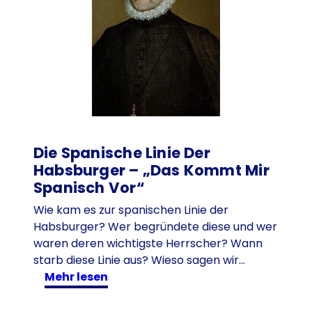
r
ä
b
n
i
s
k
u
l
Die Spanische Linie Der
t
Habsburger – „Das Kommt Mir
d
e
Spanisch Vor“
r
Wie kam es zur spanischen Linie der
H
Habsburger? Wer begründete diese und wer
a
waren deren wichtigste Herrscher? Wann
b
starb diese Linie aus? Wieso sagen wir…
s
:
mehr lesen
b
D
u
i