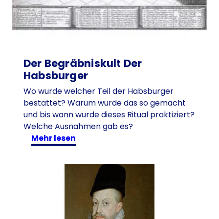
Der Begräbniskult Der
Habsburger
Wo wurde welcher Teil der Habsburger
bestattet? Warum wurde das so gemacht
und bis wann wurde dieses Ritual praktiziert?
Welche Ausnahmen gab es?
:
mehr lesen
D
e
r
B
e
g