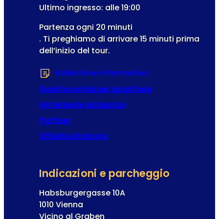
a
Ultimo ingresso: alle 19:00
p
z
o
Partenza ogni 20 minuti
i
. Ti preghiamo di arrivare 15 minuti prima
o
dell’inizio del tour.
n
e
Volantino informativo
(Si apre in una 
e
-
Gastronomia nel quartiere
m
Hotel nelle vicinanze
a
Partner
i
l
Offerte di lavoro
Indicazioni e parcheggio
Habsburgergasse 10A
1010 Vienna
Vicino al Graben