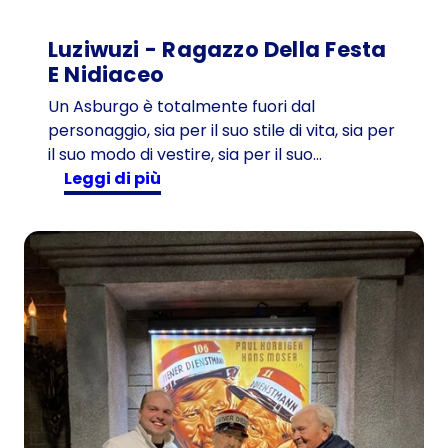
Luziwuzi - Ragazzo Della Festa
E Nidiaceo
Un Asburgo è totalmente fuori dal
personaggio, sia per il suo stile di vita, sia per
il suo modo di vestire, sia per il suo…
:
Leggi di più
L
u
z
i
w
u
z
i
-
r
a