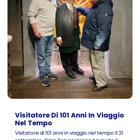
g
a
z
z
o
d
e
l
l
a
f
e
s
t
a
Visitatore Di 101 Anni In Viaggio
e
Nel Tempo
n
i
Visitatore di 101 anni in viaggio nel tempo Il 21