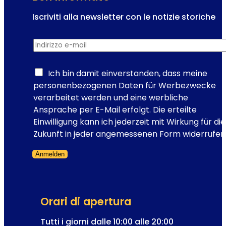
a
n
Iscriviti alla newsletter con le notizie storiche
n
I
i
Indirizzo e-mail
*
n
i
d
n
i
Ich bin damit einverstanden, dass meine
v
r
personenbezogenen Daten für Werbezwecke
i
i
verarbeitet werden und eine werbliche
a
z
Ansprache per E-Mail erfolgt. Die erteilte
g
z
Einwilligung kann ich jederzeit mit Wirkung für die
g
o
Zukunft in jeder angemessenen Form widerrufen
i
R
o
Anmelden
e
n
Modulo saltato
g
e
i
l
s
t
Orari di apertura
t
e
r
Tutti i giorni dalle 10:00 alle 20:00
m