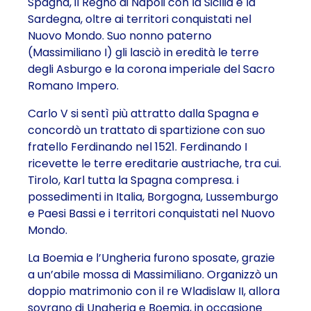
Spagna, il Regno di Napoli con la Sicilia e la
Sardegna, oltre ai territori conquistati nel
Nuovo Mondo. Suo nonno paterno
(Massimiliano I) gli lasciò in eredità le terre
degli Asburgo e la corona imperiale del Sacro
Romano Impero.
Carlo V si sentì più attratto dalla Spagna e
concordò un trattato di spartizione con suo
fratello Ferdinando nel 1521. Ferdinando I
ricevette le terre ereditarie austriache, tra cui.
Tirolo, Karl tutta la Spagna compresa. i
possedimenti in Italia, Borgogna, Lussemburgo
e Paesi Bassi e i territori conquistati nel Nuovo
Mondo.
La Boemia e l’Ungheria furono sposate, grazie
a un’abile mossa di Massimiliano. Organizzò un
doppio matrimonio con il re Wladislaw II, allora
sovrano di Ungheria e Boemia, in occasione