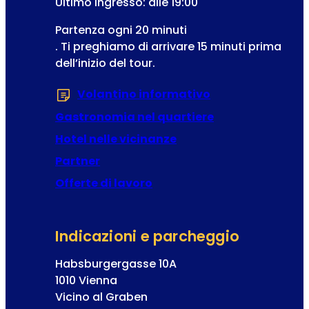
Ultimo ingresso: alle 19:00
e
Partenza ogni 20 minuti
n
. Ti preghiamo di arrivare 15 minuti prima
n
dell’inizio del tour.
a
Volantino informativo
(Si apre in una 
Gastronomia nel quartiere
Hotel nelle vicinanze
Partner
Offerte di lavoro
Indicazioni e parcheggio
Habsburgergasse 10A
1010 Vienna
Vicino al Graben