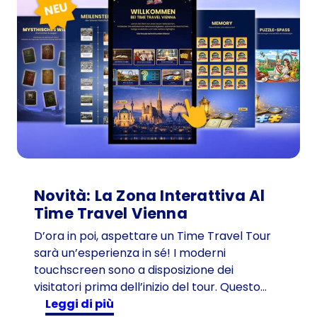
n
n
a
i
n
1
g
i
o
r
n
Novità: La Zona Interattiva Al
o
Time Travel Vienna
-
I
D’ora in poi, aspettare un Time Travel Tour
l
sarà un’esperienza in sé! I moderni
p
touchscreen sono a disposizione dei
r
visitatori prima dell’inizio del tour. Questo…
o
:
Leggi di più