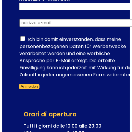
r
t
f
t
e
i
Indirizzo e-mail
*
t
v
t
a
o
a
Ich bin damit einverstanden, dass meine
l
personenbezogenen Daten für Werbezwecke
T
verarbeitet werden und eine werbliche
i
Ansprache per E-Mail erfolgt. Die erteilte
m
Einwilligung kann ich jederzeit mit Wirkung für die
e
Zukunft in jeder angemessenen Form widerrufen
T
Anmelden
r
Modulo saltato
a
v
e
Orari di apertura
l
V
Tutti i giorni dalle 10:00 alle 20:00
i