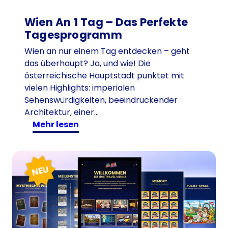
Wien An 1 Tag – Das Perfekte
Tagesprogramm
Wien an nur einem Tag entdecken – geht
das überhaupt? Ja, und wie! Die
österreichische Hauptstadt punktet mit
vielen Highlights: imperialen
Sehenswürdigkeiten, beeindruckender
Architektur, einer…
:
mehr lesen
W
i
e
n
a
n
1
T