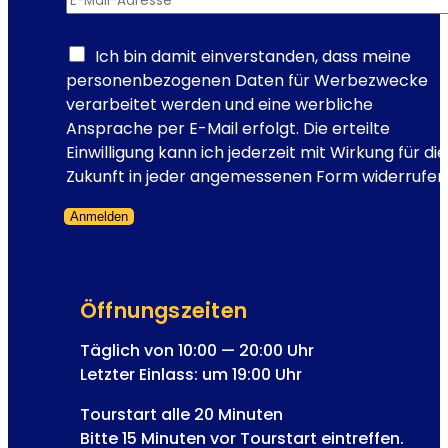
Z
o
n
Ich bin damit einverstanden, dass meine
e
personenbezogenen Daten für Werbezwecke
b
verarbeitet werden und eine werbliche
e
Ansprache per E-Mail erfolgt. Die erteilte
i
Einwilligung kann ich jederzeit mit Wirkung für die
T
Zukunft in jeder angemessenen Form widerrufen
i
Anmelden
m
Formular übersprungen
e
T
r
Öffnungszeiten
a
v
Täglich von 10:00 — 20:00 Uhr
e
Letzter Einlass: um 19:00 Uhr
l
Tourstart alle 20 Minuten
V
Bitte 15 Minuten vor Tourstart eintreffen.
i