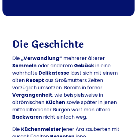
Die Geschichte
Die
„Verwandlung“
mehrerer älterer
Semmeln
oder anderem
Gebäck
in eine
wahrhafte
Delikatesse
lässt sich mit einem
alten
Rezept
aus Großmutters Zeiten
vorzüglich umsetzen. Bereits in ferner
Vergangenheit
, wie beispielsweise in
altrömischen
Küchen
sowie später in jenen
mittelalterlicher Burgen warf man ältere
Backwaren
nicht einfach weg.
Die
Küchenmeister
jener Ära zauberten mit
ausgeklügelten
Rezepten
jene