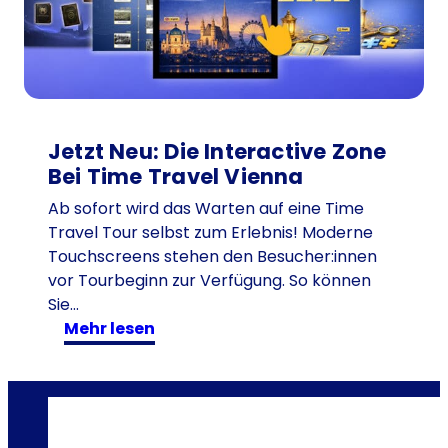
a
g
–
D
a
s
Jetzt Neu: Die Interactive Zone
p
Bei Time Travel Vienna
e
r
Ab sofort wird das Warten auf eine Time
f
Travel Tour selbst zum Erlebnis! Moderne
e
Touchscreens stehen den Besucher:innen
k
vor Tourbeginn zur Verfügung. So können
t
Sie…
e
:
mehr lesen
T
J
a
e
g
t
e
z
s
t