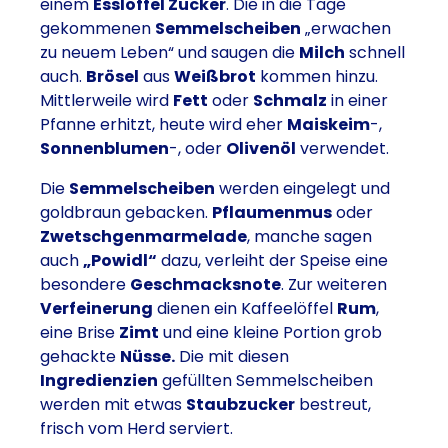
einem
Esslöffel Zucker
. Die in die Tage
gekommenen
Semmelscheiben
„erwachen
zu neuem Leben“ und saugen die
Milch
schnell
auch.
Brösel
aus
Weißbrot
kommen hinzu.
Mittlerweile wird
Fett
oder
Schmalz
in einer
Pfanne erhitzt, heute wird eher
Maiskeim
-,
Sonnenblumen
-, oder
Olivenöl
verwendet.
Die
Semmelscheiben
werden eingelegt und
goldbraun gebacken.
Pflaumenmus
oder
Zwetschgenmarmelade
, manche sagen
auch
„Powidl“
dazu, verleiht der Speise eine
besondere
Geschmacksnote
. Zur weiteren
Verfeinerung
dienen ein Kaffeelöffel
Rum
,
eine Brise
Zimt
und eine kleine Portion grob
gehackte
Nüsse.
Die mit diesen
Ingredienzien
gefüllten Semmelscheiben
werden mit etwas
Staubzucker
bestreut,
frisch vom Herd serviert.