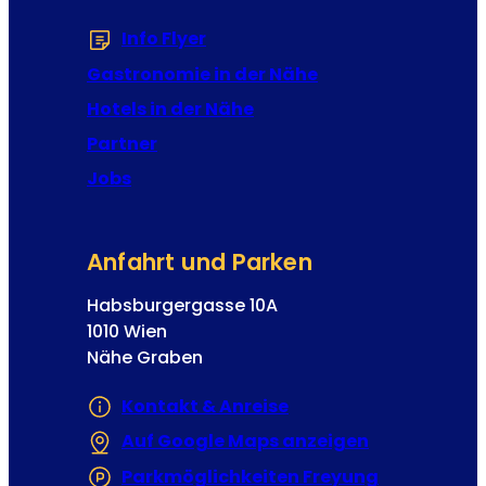
e
Info Flyer
(Öffnet in einem neuen Tab od
n
n
Gastronomie in der Nähe
a
Hotels in der Nähe
Partner
Jobs
Anfahrt und Parken
Habsburgergasse 10A
1010 Wien
Nähe Graben
Kontakt & Anreise
Auf Google Maps anzeigen
(Öffnet in e
Parkmöglichkeiten Freyung
(Öffnet in 