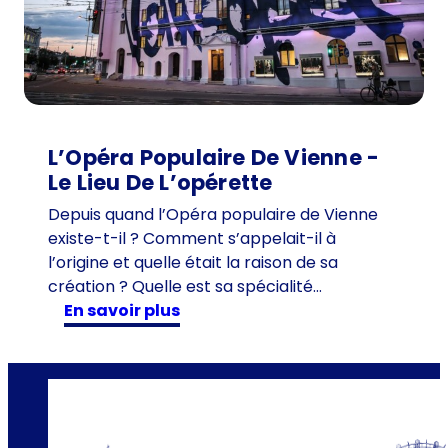
d
e
1
0
1
a
n
L’Opéra Populaire De Vienne -
s
Le Lieu De L’opérette
c
Depuis quand l’Opéra populaire de Vienne
h
existe-t-il ? Comment s’appelait-il à
e
l’origine et quelle était la raison de sa
z
création ? Quelle est sa spécialité…
T
:
en savoir plus
i
L
m
’
e
O
T
p
r
é
a