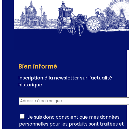
r
v
a
e
p
l
o
p
u
l
a
i
r
Bien informé
e
d
Inscription à la newsletter sur l’actualité
e
historique
V
n
i
Adresse électronique
*
e
e
w
n
s
Je suis donc conscient que mes données
n
l
personnelles pour les produits sont traitées et
e