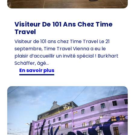
Visiteur De 101 Ans Chez Time
Travel
Visiteur de 101 ans chez Time Travel Le 21
septembre, Time Travel Vienna a eu le
plaisir d’accueillir un invité spécial ! Burkhart
Schäffer, âgé…
:
en savoir plus
V
i
s
i
t
e
u
r