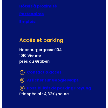
Hôtels à proximité
Partenaires
Emplois
Accès et parking
Habsburgergasse 10A
1010 Vienne
près du Graben
Contact & accès
Afficher sur Google Maps
(S’ouvre dans 
Possibilités de parking Freyung
(S’ouvre
Prix spécial : 4,32€/heure