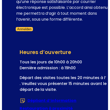
e
qu’une réponse satisfaisante par courrier
-
t
électronique est possible. L’accord ainsi obtenu
l
t
me permettra d’agir à tout moment dans
e
e
l’avenir, sous une forme différente.
l
r
i
Anmelden
I
e
Formulaire ignoré
n
u
s
d
c
e
Heures d’ouverture
r
l
i
Tous les jours de 10h00 à 20h00
’
p
Dernière admission : à 19h00
o
t
p
Départ des visites toutes les 20 minutes à l’
i
é
. Veuillez vous présenter 15 minutes avant le
o
r
départ de la visite.
n
e
l
t
Dépliant d’information
(S’ouvre dans u
a
t
Restauration à proximité
e