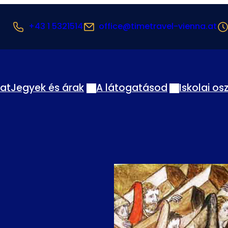
+43 1 5321514
office@timetravel-vienna.at
lat
Jegyek és árak
A látogatásod
Iskolai os