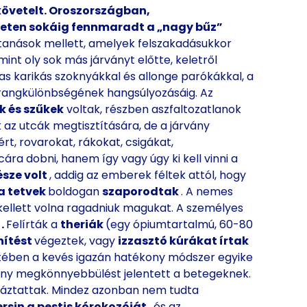
 követelt. Oroszországban,
leten sokáig fennmaradt a „nagy bűz”
ttanások mellett, amelyek felszakadásukkor
mint oly sok más járványt előtte, keletről
lmas karikás szoknyákkal és allonge parókákkal, a
k rangkülönbségének hangsúlyozásáig. Az
k és szűkek
voltak, részben aszfaltozatlanok
k az utcák megtisztítására, de a járvány
rt, rovarokat, rákokat, csigákat,
a dobni, hanem így vagy úgy ki kell vinni a
észe volt
, addig az emberek féltek attól, hogy
 a tetvek
boldogan
szaporodtak
. A nemes
kellett volna ragadniuk magukat. A személyes
k
.
Felírták a
theriák
(egy ópiumtartalmú, 60-80
nítést
végeztek, vagy
izzasztó kúrákat írtak
tében a kevés igazán hatékony módszer egyike
ékony megkönnyebbülést jelentett a betegeknek.
 áztattak. Mindez azonban nem tudta
ersin a pestis kórokozóját
, és az