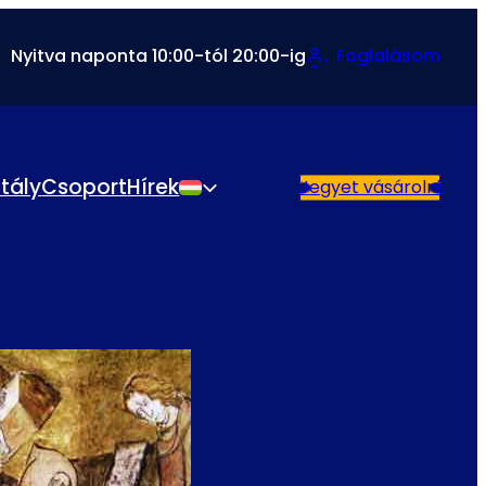
Nyitva naponta 10:00-tól 20:00-ig
Foglalásom
ztály
Csoport
Hírek
Jegyet vásárolni
Magyar