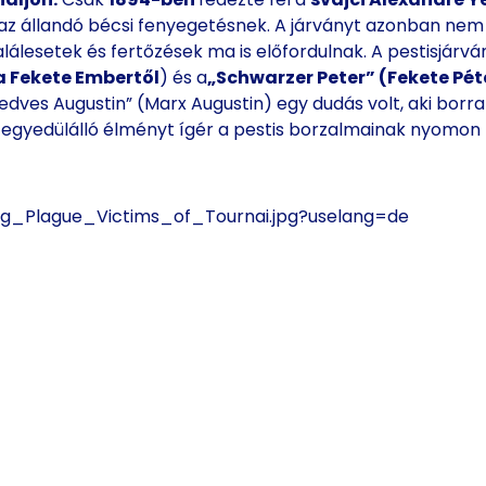
z állandó bécsi fenyegetésnek. A járványt azonban nem si
alálesetek és fertőzések ma is előfordulnak. A pestisjárv
a Fekete Embertől
) és a
„Schwarzer Peter” (Fekete Pét
edves Augustin” (Marx Augustin) egy dudás volt, aki borral
 egyedülálló élményt ígér a pestis borzalmainak nyomon
ying_Plague_Victims_of_Tournai.jpg?uselang=de