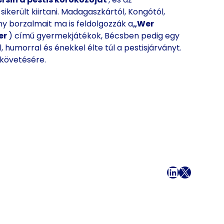
került kiirtani. Madagaszkártól, Kongótól,
ány borzalmait ma is feldolgozzák a
„Wer
er
) című gyermekjátékok, Bécsben pedig egy
, humorral és énekkel élte túl a pestisjárványt.
 követésére.
Facebook
LinkedIn
X
Mail