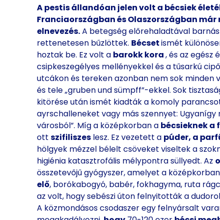
A pestis állandóan jelen volt a bécsiek éle
Franciaországban és Olaszországban már r
elnevezés.
A betegség előrehaladtával barnás 
rettenetesen bűzlöttek.
Bécset
ismét különöse
hoztak be. Ez volt a
barokk kora
, és az egész 
csipkeszegélyes mellényekkel és a tűsarkú cip
utcákon és tereken azonban nem sok minden vá
és tele „gruben und sümpff”-ekkel. Sok tisztasá
kitörése után ismét kiadták a komoly parancsot:
ayrschalleneket vagy más szennyet: Ugyanígy n
városból”. Míg a középkorban a
bécsieknek a 
ott
szifiliszes
lesz. Ez vezetett a
púder, a par
hölgyek mézzel bélelt csöveket viseltek a szo
higiénia katasztrofális mélypontra süllyedt. Az
o
összetevőjű gyógyszer, amelyet a középkorba
elő
, borókabogyó, babér, fokhagyma, ruta rág
az volt, hogy sebészi úton felnyitották a dudo
A közmondásos csodaszer egy felnyársalt vara
megakadályozni,
hogy
70-120 ezer
bécsi megh