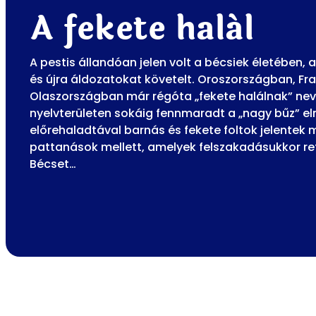
A fekete halál
A pestis állandóan jelen volt a bécsiek életében, 
és újra áldozatokat követelt. Oroszországban, F
Olaszországban már régóta „fekete halálnak” nev
nyelvterületen sokáig fennmaradt a „nagy bűz” e
előrehaladtával barnás és fekete foltok jelentek
pattanások mellett, amelyek felszakadásukkor re
Bécset…