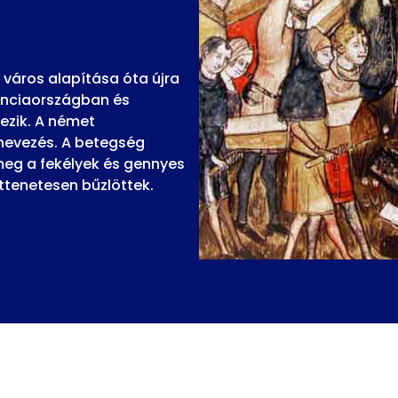
a város alapítása óta újra
ranciaországban és
ezik. A német
lnevezés. A betegség
 meg a fekélyek és gennyes
ttenetesen bűzlöttek.