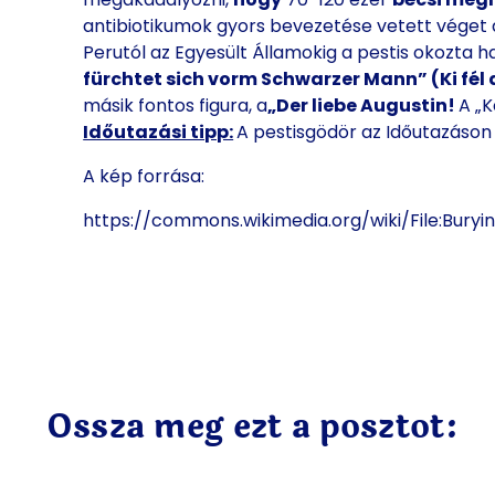
antibiotikumok gyors bevezetése vetett véget a
Perutól az Egyesült Államokig a pestis okozta h
fürchtet sich vorm Schwarzer Mann” (Ki fél 
másik fontos figura, a
„Der liebe Augustin!
A „K
Időutazási tipp:
A pestisgödör az Időutazáson
A kép forrása:
https://commons.wikimedia.org/wiki/File:Bur
Ossza meg ezt a posztot: