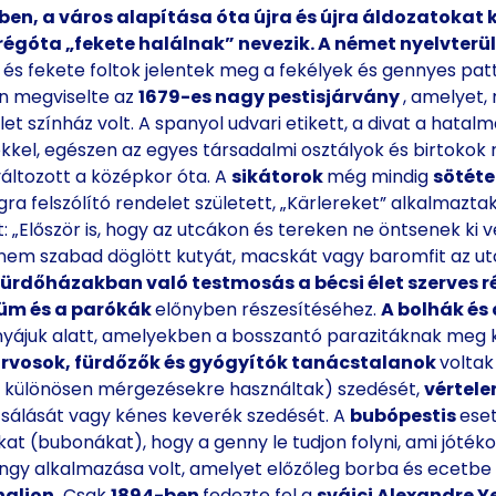
tében, a város alapítása óta újra és újra áldozatokat
égóta „fekete halálnak” nevezik. A német nyelvterü
és fekete foltok jelentek meg a fekélyek és gennyes pa
n megviselte az
1679-es nagy pestisjárvány
, amelyet, 
élet színház volt. A spanyol udvari etikett, a divat a hata
őkkel, egészen az egyes társadalmi osztályok és birtoko
ltozott a középkor óta. A
sikátorok
még mindig
sötéte
gra felszólító rendelet született, „Kärlereket” alkalmazta
 „Először is, hogy az utcákon és tereken ne öntsenek ki vé
em szabad döglött kutyát, macskát vagy baromfit az utcár
fürdőházakban való testmosás a bécsi élet szerves r
füm és a parókák
előnyben részesítéséhez.
A bolhák és
knyájuk alatt, amelyekben a bosszantó parazitáknak meg 
rvosok, fürdőzők és gyógyítók
tanácstalanok
volta
n különösen mérgezésekre használtak) szedését,
vértele
csálását vagy kénes keverék szedését. A
bubópestis
ese
rokat (bubonákat), hogy a genny le tudjon folyni, ami jót
ngy alkalmazása volt, amelyet előzőleg borba és ecetbe
aljon.
Csak
1894-ben
fedezte fel a
svájci Alexandre Y