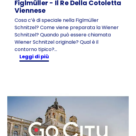
Figlmüller - Il Re Della Cotoletta
Viennese
Cosa c’è di speciale nella Figlmüller
Schnitzel? Come viene preparata la Wiener
Schnitzel? Quando può essere chiamata
Wiener Schnitzel originale? Qual è il
contorno tipico?…
:
Leggi di più
F
i
g
l
m
ü
l
l
e
r