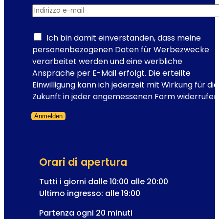
n
v
Indirizzo e-mail
*
e
i
w
a
s
Ich bin damit einverstanden, dass meine
g
l
personenbezogenen Daten für Werbezwecke
g
e
verarbeitet werden und eine werbliche
i
t
Ansprache per E-Mail erfolgt. Die erteilte
o
t
Einwilligung kann ich jederzeit mit Wirkung für die
i
e
Zukunft in jeder angemessenen Form widerrufen
n
r
E
Anmelden
R
u
Modulo saltato
e
r
g
o
i
p
Orari di apertura
s
a
t
Tutti i giorni dalle 10:00 alle 20:00
?
r
Ultimo ingresso: alle 19:00
a
Partenza ogni 20 minuti
z