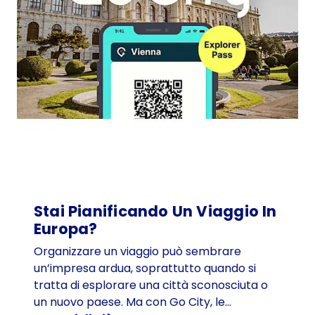
-
i
l
r
e
d
e
l
l
a
c
o
t
Stai Pianificando Un Viaggio In
o
Europa?
l
Organizzare un viaggio può sembrare
e
un’impresa ardua, soprattutto quando si
t
tratta di esplorare una città sconosciuta o
t
un nuovo paese. Ma con Go City, le…
a