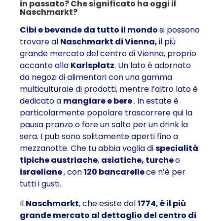
in passato? Che significato ha oggi il
Naschmarkt?
Cibi e bevande da tutto il mondo
si possono
trovare al
Naschmarkt di Vienna,
il più
grande mercato del centro di Vienna, proprio
accanto alla
Karlsplatz
. Un lato è adornato
da negozi di alimentari con una gamma
multiculturale di prodotti, mentre l’altro lato è
dedicato a
mangiare e bere
. In estate è
particolarmente popolare trascorrere qui la
pausa pranzo o fare un salto per un drink la
sera. I pub sono solitamente aperti fino a
mezzanotte. Che tu abbia voglia di
specialità
tipiche austriache
,
asiatiche, turche
o
israeliane
, con
120 bancarelle
ce n’è per
tutti i gusti.
Il
Naschmarkt
, che esiste dal
1774, è il più
grande mercato al dettaglio del centro di