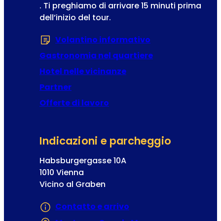
. Ti preghiamo di arrivare 15 minuti prima
i
dell’inizio del tour.
o
n
Volantino informativo
(Si apre in una 
e
a
Gastronomia nel quartiere
l
Hotel nelle vicinanze
l
Partner
a
Offerte di lavoro
Indicazioni e parcheggio
Habsburgergasse 10A
1010 Vienna
Vicino al Graben
Contatto e arrivo