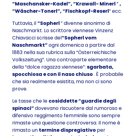
“Maschansker-Kadel”, “Krawall- Minerl
”
,
“Wäscher-Tonerl”, “Fischkopf-Reserl
” ecc.
Tuttavia, il
“Sopherl
” divenne sinonimo di
Naschmarkt. Lo scrittore viennese Vinzenz
Chiavacci scrisse del
“Sopherl vom
Naschmarkt”
ogni domenica a partire dal
1883 nella sua rubrica sulla “Österreichische
Volkszeitung”. Una controparte elementare
della “dolce ragazza viennese”:
sgarbata,
spocchiosa e con il naso chiuso
. È probabile
che sia realmente esistita, ma non ci sono
prove.
Le tasse che le
cosiddette “guardie degli
spinaci”
dovevano riscuotere dal rumoroso e
difensivo reggimento femminile sono sempre
rimaste una questione controversa. Il nome è
rimasto un
termine dispregiativo
per