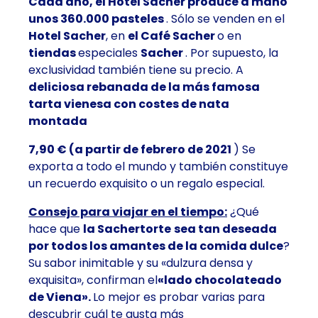
Cada año, el Hotel Sacher produce a mano
unos 360.000 pasteles
. Sólo se venden en el
Hotel Sacher
, en
el Café Sacher
o en
tiendas
especiales
Sacher
. Por supuesto, la
exclusividad también tiene su precio. A
deliciosa rebanada de la más famosa
tarta vienesa con costes de nata
montada
7,90 € (a partir de febrero de 2021
) Se
exporta a todo el mundo y también constituye
un recuerdo exquisito o un regalo especial.
Consejo para viajar en el tiempo:
¿Qué
hace que
la Sachertorte
sea tan deseada
por todos los amantes de la comida dulce
?
Su sabor inimitable y su «dulzura densa y
exquisita», confirman el
«lado chocolateado
de Viena».
Lo mejor es probar varias para
descubrir cuál te gusta más