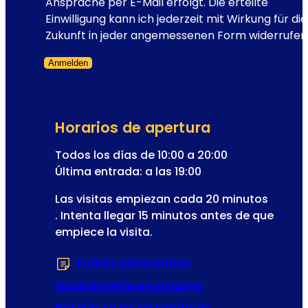
e
Ansprache per E-Mail erfolgt. Die erteilte
n
Einwilligung kann ich jederzeit mit Wirkung für die
a
Zukunft in jeder angemessenen Form widerrufen
r
Anmelden
i
Formulario omitido
o
d
e
Horarios de apertura
l
a
Todos los días de 10:00 a 20:00
o
Última entrada: a las 19:00
p
Las visitas empiezan cada 20 minutos
e
. Intenta llegar 15 minutos antes de que
r
empiece la visita.
e
t
Folleto informativo
(Se abre en una nu
a
Gastronomía en el barrio
Hoteles en los alrededores