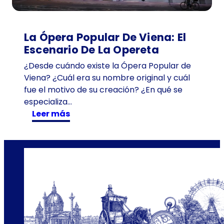
0
1
a
La Ópera Popular De Viena: El
ñ
Escenario De La Opereta
o
¿Desde cuándo existe la Ópera Popular de
s
Viena? ¿Cuál era su nombre original y cuál
e
fue el motivo de su creación? ¿En qué se
n
especializa…
T
:
Leer más
i
L
m
a
e
Ó
T
p
r
e
a
r
v
a
e
P
l
o