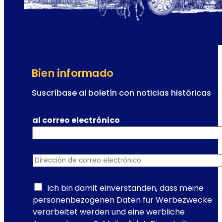
p
u
l
a
r
d
Bien informado
e
V
Suscríbase al boletín con noticias históricas
i
e
al correo electrónico
n
a
:
Dirección de correo electrónico
*
e
l
e
Ich bin damit einverstanden, dass meine
s
personenbezogenen Daten für Werbezwecke
c
verarbeitet werden und eine werbliche