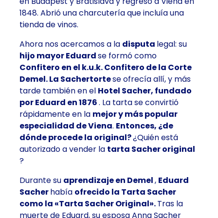
en Budapest y Bratislava y regresó a Viena en
1848. Abrió una charcutería que incluía una
tienda de vinos.
Ahora nos acercamos a la
disputa
legal: su
hijo mayor Eduard
se formó como
Confitero en el k.u.k. Confitero de la Corte
Demel. La Sachertorte
se ofrecía allí, y más
tarde también en el
Hotel Sacher, fundado
por Eduard en 1876
. La tarta se convirtió
rápidamente en la
mejor y más popular
especialidad de Viena
.
Entonces, ¿de
dónde procede la original?
¿Quién está
autorizado a vender la
tarta Sacher original
?
Durante su
aprendizaje en Demel
,
Eduard
Sacher
había
ofrecido la Tarta Sacher
como la «Tarta Sacher Original».
Tras la
muerte de Eduard, su esposa Anna Sacher