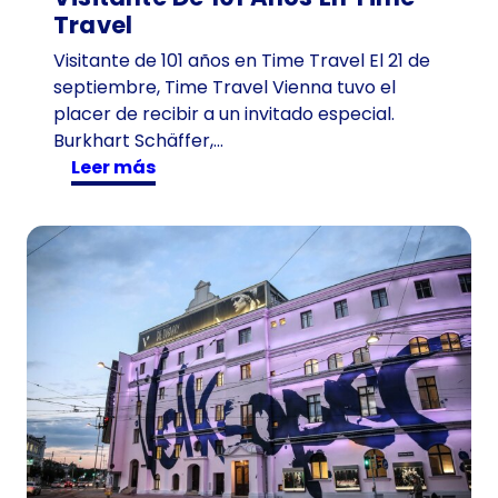
Travel
Visitante de 101 años en Time Travel El 21 de
septiembre, Time Travel Vienna tuvo el
placer de recibir a un invitado especial.
Burkhart Schäffer,…
:
Leer más
V
i
s
i
t
a
n
t
e
d
e
1