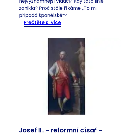
nejvýznamnější vládci? Kdy tato linie
zanikla? Proč stále říkáme „To mi
připadá španělské“?
:
Přečtěte si více
Š
p
a
n
ě
l
s
k
á
l
i
n
i
e
H
Josef II. - reformní císař -