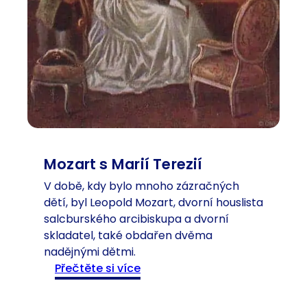
k
d
o
p
r
o
z
k
o
u
Mozart s Marií Terezií
m
V době, kdy bylo mnoho zázračných
a
dětí, byl Leopold Mozart, dvorní houslista
l
salcburského arcibiskupa a dvorní
j
skladatel, také obdařen dvěma
e
nadějnými dětmi.
j
:
Přečtěte si více
í
M
h
o