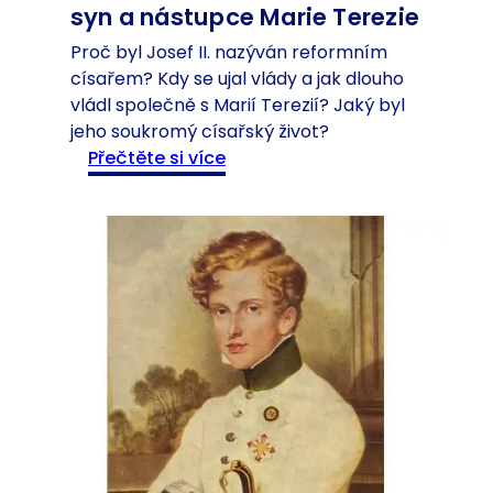
a
syn a nástupce Marie Terezie
b
Proč byl Josef II. nazýván reformním
s
císařem? Kdy se ujal vlády a jak dlouho
b
vládl společně s Marií Terezií? Jaký byl
u
jeho soukromý císařský život?
r
:
Přečtěte si více
k
J
ů
o
-
s
„
e
T
f
o
I
m
I
i
.
p
-
ř
r
i
e
p
f
a