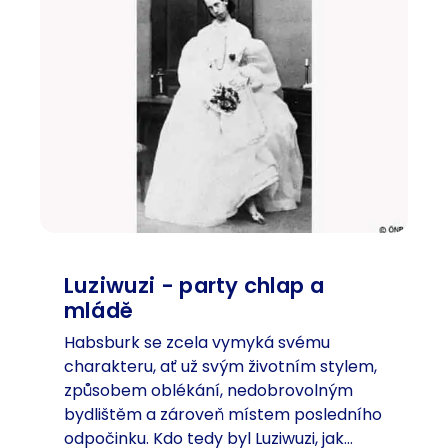
c
ř
í
i
k
v
o
d
t
ž
e
í
l
p
m
u
n
o
h
a
Luziwuzi - party chlap a
n
mládě
á
Habsburk se zcela vymyká svému
r
charakteru, ať už svým životním stylem,
o
způsobem oblékání, nedobrovolným
d
bydlištěm a zároveň místem posledního
n
odpočinku. Kdo tedy byl Luziwuzi, jak…
o