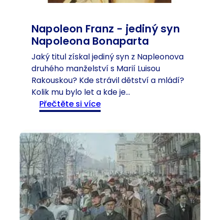
o
d
r
á
m
Napoleon Franz - jediný syn
š
n
Napoleona Bonaparta
p
í
a
Jaký titul získal jediný syn z Napleonova
c
n
druhého manželství s Marií Luisou
í
ě
Rakouskou? Kde strávil dětství a mládí?
s
l
Kolik mu bylo let a kde je…
a
:
s
Přečtěte si více
ř
N
k
-
a
é
s
p
“
y
o
.
n
l
a
e
n
o
á
n
s
F
t