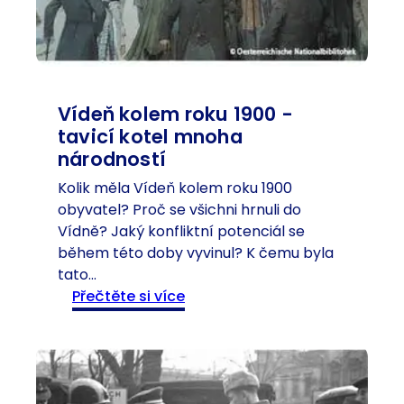
r
u
a
p
n
c
z
e
-
M
j
Vídeň kolem roku 1900 -
a
e
tavicí kotel mnoha
r
d
národností
i
i
e
Kolik měla Vídeň kolem roku 1900
n
T
obyvatel? Proč se všichni hrnuli do
ý
e
Vídně? Jaký konfliktní potenciál se
s
r
během této doby vyvinul? K čemu byla
y
e
tato…
n
z
:
Přečtěte si více
N
i
V
a
e
í
p
d
o
e
l
ň