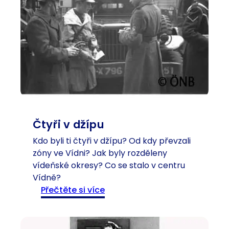
e
k
o
o
n
l
a
e
B
m
o
r
n
o
a
k
p
u
a
1
Čtyři v džípu
r
9
t
Kdo byli ti čtyři v džípu? Od kdy převzali
0
a
zóny ve Vídni? Jak byly rozděleny
0
vídeňské okresy? Co se stalo v centru
-
Vídně?
t
:
Přečtěte si více
a
Č
v
t
i
y