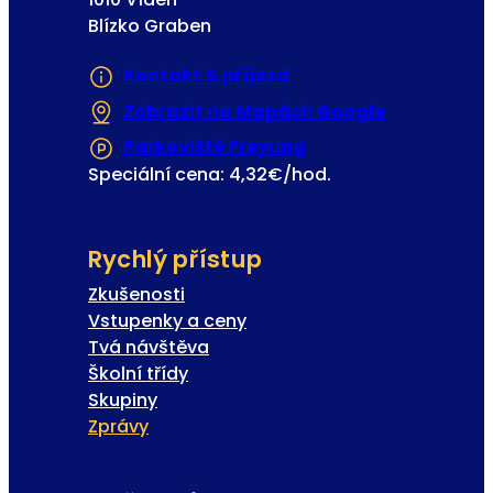
Blízko Graben
Kontakt & příjezd
Zobrazit na Mapách Google
(Otevře se 
Parkoviště Freyung
(Otevře se v nové z
Speciální cena: 4,32€/hod.
Rychlý přístup
Zkušenosti
Vstupenky a ceny
Tvá návštěva
Školní třídy
Skupiny
Zprávy