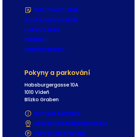
l
Informační leták
(Otevře se v nové zál
o
v
Gastronomie v okolí
á
Hotely v okolí
Partneři
Nabídky práce:
Pokyny a parkování
Habsburgergasse 10A
1010 Vídeň
Blízko Graben
Kontakt & příjezd
Zobrazit na Mapách Google
(Otevře se 
Parkoviště Freyung
(Otevře se v nové z