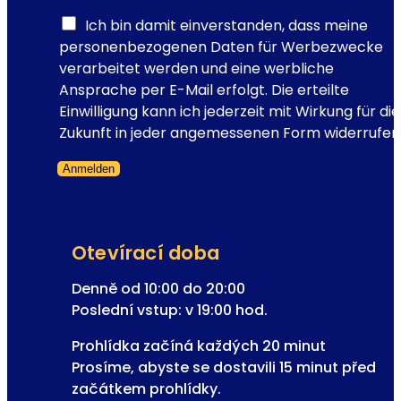
g
i
Ich bin damit einverstanden, dass meine
s
personenbezogenen Daten für Werbezwecke
t
verarbeitet werden und eine werbliche
r
Ansprache per E-Mail erfolgt. Die erteilte
a
Einwilligung kann ich jederzeit mit Wirkung für die
c
Zukunft in jeder angemessenen Form widerrufen
e
Anmelden
a
Přeskočený formulář
d
r
e
Otevírací doba
s
a
Denně od 10:00 do 20:00
E
Poslední vstup: v 19:00 hod.
-
Prohlídka začíná každých 20 minut
m
Prosíme, abyste se dostavili 15 minut před
a
začátkem prohlídky.
i