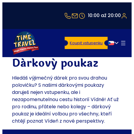
+43 1 5321514
office@timetravel-vi
10:00 až 20:00
Koupit vstupenku
Čeština
Dárkový poukaz
Hledáš výjimečný dárek pro svou drahou
polovičku? S našimi dárkovými poukazy
daruješ nejen vstupenku, ale i
nezapomenutelnou cestu historií Vídně! Ať už
pro rodinu, přátele nebo kolegy – dárkový
poukaz je ideální volbou pro všechny, kteří
chtějí poznat Vídeň z nové perspektivy.