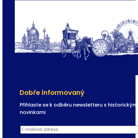
Dobře informovaný
Přihlaste se k odběru newsletteru s historickým
novinkami
R
E-mailová adresa
*
e