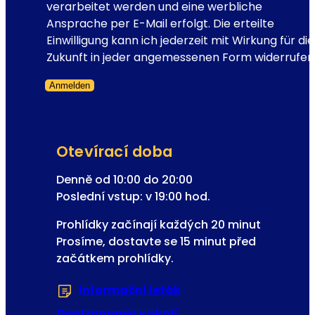
a
verarbeitet werden und eine werbliche
E
Ansprache per E-Mail erfolgt. Die erteilte
-
Einwilligung kann ich jederzeit mit Wirkung für die
m
Zukunft in jeder angemessenen Form widerrufen
a
Anmelden
i
Přeskočený formulář
l
o
v
Otevírací doba
á
R
Denně od 10:00 do 20:00
e
Poslední vstup: v 19:00 hod.
g
Prohlídky začínají každých 20 minut
i
Prosíme, dostavte se 15 minut před
s
začátkem prohlídky.
t
r
Informační leták
(Otevře se v nové zál
a
c
Gastronomie v okolí