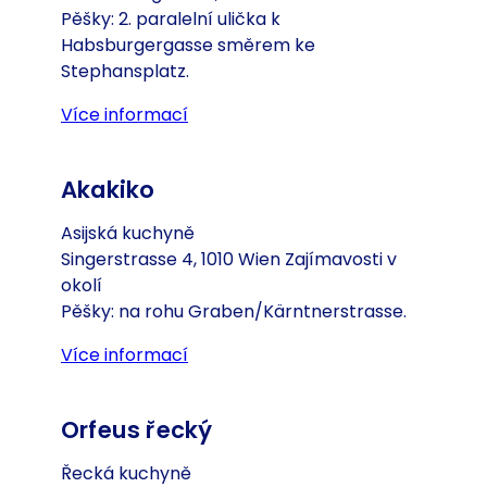
Pěšky: 2. paralelní ulička k
Habsburgergasse směrem ke
Stephansplatz.
Více informací
(Otevře se v nové záložce nebo o
Akakiko
Asijská kuchyně
Singerstrasse 4, 1010 Wien Zajímavosti v
okolí
Pěšky: na rohu Graben/Kärntnerstrasse.
Více informací
(Otevře se v nové záložce nebo o
Orfeus řecký
Řecká kuchyně