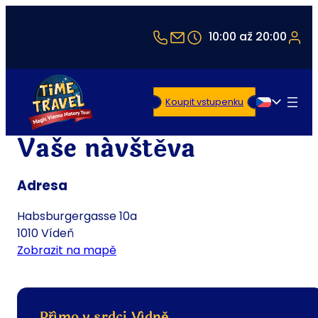
+43 1 5321514
office@timetravel-vi
10:00 až 20:00
Koupit vstupenku
Čeština
Vaše návštěva
Adresa
Habsburgergasse 10a
1010 Vídeň
Zobrazit na mapě
Přímo v srdci Vídně