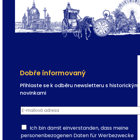
Dobře informovaný
Přihlaste se k odběru newsletteru s historickým
novinkami
a
E-mailová adresa
*
d
r
e
Ich bin damit einverstanden, dass meine
s
personenbezogenen Daten für Werbezwecke