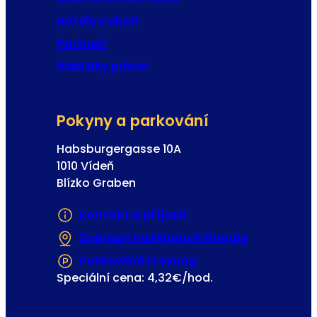
e
Hotely v okolí
Partneři
Nabídky práce:
Pokyny a parkování
Habsburgergasse 10A
1010 Vídeň
Blízko Graben
Kontakt & příjezd
Zobrazit na Mapách Google
(Otevře se 
Parkoviště Freyung
(Otevře se v nové z
Speciální cena: 4,32€/hod.