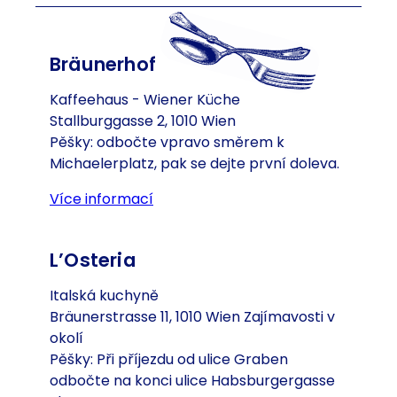
Bräunerhof
Kaffeehaus - Wiener Küche
Stallburggasse 2, 1010 Wien
Pěšky: odbočte vpravo směrem k
Michaelerplatz, pak se dejte první doleva.
Více informací
(Otevře se v nové záložce nebo o
L’Osteria
Italská kuchyně
Bräunerstrasse 11, 1010 Wien Zajímavosti v
okolí
Pěšky: Při příjezdu od ulice Graben
odbočte na konci ulice Habsburgergasse