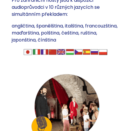
Pro zahraniční hosty jsou k dispozici
audioprůvodci v 10 různých jazycích se
simultánním překladem:
angličtina, španělština, italština, francouzština,
maďarština, polština, čeština, ruština,
japonština, čínština