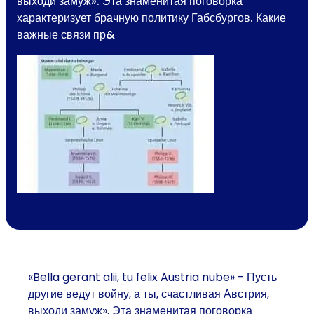
выходи замуж». Эта знаменитая поговорка
характеризует брачную политику Габсбургов. Какие
важные связи пр&
«Bella gerant alii, tu felix Austria nube» - Пусть
другие ведут войну, а ты, счастливая Австрия,
выходи замуж». Эта знаменитая поговорка