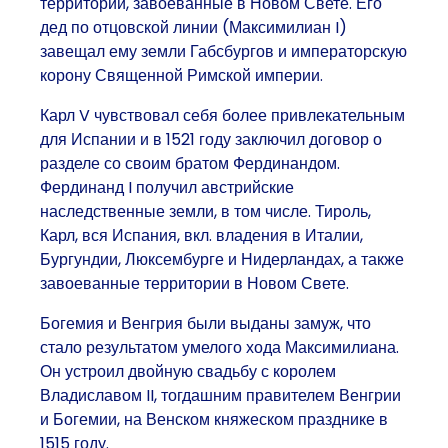
территории, завоеванные в Новом Свете. Его
дед по отцовской линии (Максимилиан I)
завещал ему земли Габсбургов и императорскую
корону Священной Римской империи.
Карл V чувствовал себя более привлекательным
для Испании и в 1521 году заключил договор о
разделе со своим братом Фердинандом.
Фердинанд I получил австрийские
наследственные земли, в том числе. Тироль,
Карл, вся Испания, вкл. владения в Италии,
Бургундии, Люксембурге и Нидерландах, а также
завоеванные территории в Новом Свете.
Богемия и Венгрия были выданы замуж, что
стало результатом умелого хода Максимилиана.
Он устроил двойную свадьбу с королем
Владиславом II, тогдашним правителем Венгрии
и Богемии, на Венском княжеском празднике в
1515 году.