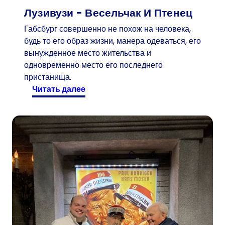
Лузивузи - Весельчак И Птенец
Габсбург совершенно не похож на человека,
будь то его образ жизни, манера одеваться, его
вынужденное место жительства и
одновременно место его последнего
пристанища.
:
читать далее
Л
у
з
и
в
у
з
и
-
в
е