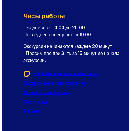
в
о
Часы работы
в
р
Ежедневно с 10:00 до 20:00
е
Последнее посещение: в 19:00
м
Экскурсии начинаются каждые 20 минут
е
. Просим вас прибыть за 15 минут до начала
н
экскурсии.
и
Информационная листовка
(Открывается 
Гастрономия по соседству
Отели по соседству
Партнеры
Работа