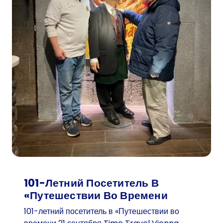
с
е
л
ь
ч
а
к
и
п
т
е
н
е
ц
101-Летний Посетитель В
«Путешествии Во Времени
101-летний посетитель в «Путешествии во