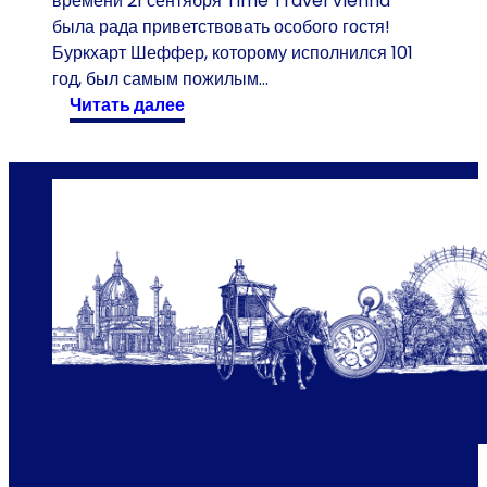
времени 21 сентября Time Travel Vienna
была рада приветствовать особого гостя!
Буркхарт Шеффер, которому исполнился 101
год, был самым пожилым…
:
читать далее
1
0
1
-
л
е
т
н
и
й
п
о
с
е