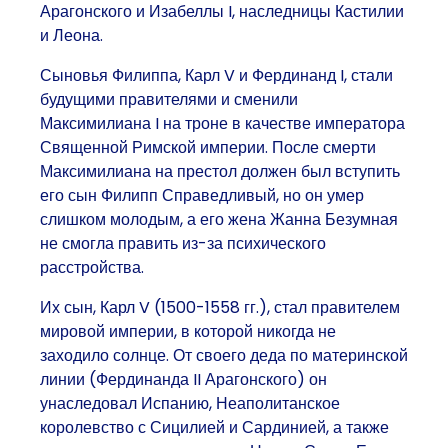
Арагонского и Изабеллы I, наследницы Кастилии
и Леона.
Сыновья Филиппа, Карл V и Фердинанд I, стали
будущими правителями и сменили
Максимилиана I на троне в качестве императора
Священной Римской империи. После смерти
Максимилиана на престол должен был вступить
его сын Филипп Справедливый, но он умер
слишком молодым, а его жена Жанна Безумная
не смогла править из-за психического
расстройства.
Их сын, Карл V (1500-1558 гг.), стал правителем
мировой империи, в которой никогда не
заходило солнце. От своего деда по материнской
линии (Фердинанда II Арагонского) он
унаследовал Испанию, Неаполитанское
королевство с Сицилией и Сардинией, а также