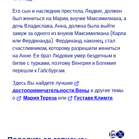
Его сын и наследник престола, Людвиг, должен
был жениться на Марии, внучке Максимилиана, а
дочь Владислава, Анна, должна была выйти
замуж за одного из внуков Максимилиана (Карла
или Фердинанда). Фердинанд, наконец, стал
счастливчиком, которому разрешили жениться
на Анне. Ее брат Людовик умер бездетным в
битве с турками, поэтому Венгрия и Богемия
перешли к Габсбургам.
Здесь Вы найдете лучшие
достопримечательности Вены
и другие темы
о
Мария Тереза
или
Густаве Климте
.
Facebook
LinkedI
X
Поч