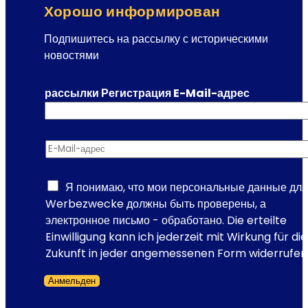
т
Хорошо информирован
и
т
Подпишитесь на рассылку с историческими
е
новостями
л
ь
рассылки Регистрация E-Mail-адрес
в
«
П
E-Mail-адрес
*
у
т
е
Я понимаю, что мои персональные данные для
ш
Werbezwecke должны быть проверены, а
е
электронное письмо - обработано. Die erteilte
с
Einwilligung kann ich jederzeit mit Wirkung für die
т
Zukunft in jeder angemessenen Form widerrufen
в
Анмельден
и
Форма пропущена
и