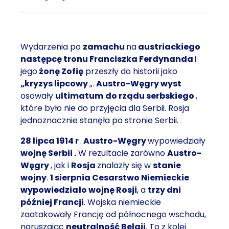
Wydarzenia po
zamachu
na
austriackiego
następcę tronu Franciszka Ferdynanda
i
jego
żonę
Zofię
przeszły do historii jako
„kryzys lipcowy
„.
Austro-Węgry wyst
osowały
ultimatum
do rządu serbskiego
,
które było nie do przyjęcia dla Serbii. Rosja
jednoznacznie stanęła po stronie Serbii.
28 lipca 1914 r
.
Austro-Węgry
wypowiedziały
wojnę
Serbii
.
W rezultacie zarówno
Austro-
Węgry
, jak i
Rosja
znalazły się w
stanie
wojny
.
1 sierpnia
Cesarstwo Niemieckie
wypowiedziało wojnę Rosji
, a
trzy dni
później
Francji
. Wojska niemieckie
zaatakowały Francję od północnego wschodu,
naruszając
neutralność Belgii
. To z kolei