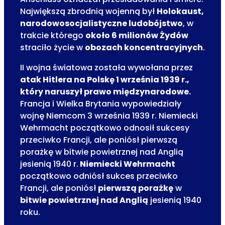
Największą zbrodnią wojenną był
Holokaust,
narodowosocjalistyczne ludobójstwo
, w
trakcie którego
około 6 milionów Żydów
straciło życie w
obozach koncentracyjnych
.
II wojna światowa została wywołana przez
atak Hitlera na Polskę 1 września 1939 r.,
który naruszył prawo międzynarodowe.
Francja i Wielka Brytania wypowiedziały
wojnę Niemcom 3 września 1939 r. Niemiecki
Wehrmacht początkowo odnosił sukcesy
przeciwko Francji, ale poniósł pierwszą
porażkę w bitwie powietrznej nad Anglią
jesienią 1940 r.
Niemiecki Wehrmacht
początkowo odniósł sukces przeciwko
Francji, ale poniósł
pierwszą porażkę
w
bitwie powietrznej nad Anglią
jesienią 1940
roku.