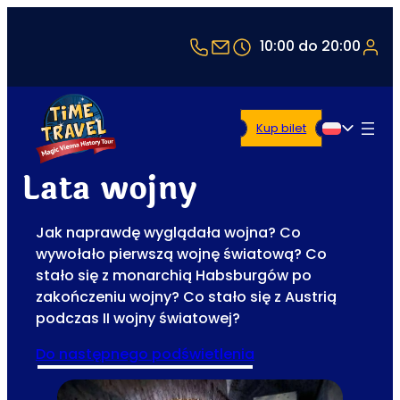
+43 1 5321514
office@timetravel-vie
10:00 do 20:00
Kup bilet
Polski
Lata wojny
Jak naprawdę wyglądała wojna? Co
wywołało pierwszą wojnę światową? Co
stało się z monarchią Habsburgów po
zakończeniu wojny? Co stało się z Austrią
podczas II wojny światowej?
do następnego podświetlenia