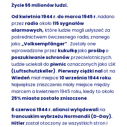
Życie 55 milionów ludzi.
Od kwietnia 1944 r. do marca 1945 r.
nadano
przez
radio
około
115 sygnałów
alarmowych
,
które ludzie mogli usłyszeć za
pośrednictwem ówczesnego radia, znanego
jako
„Volksempfänger”
. Zostały one
wprowadzone przez
kukułkę
jako
prośbę
o
poszukiwanie
schronów
przeciwlotniczych.
Ludzie uciekali do
piwnic
oznaczonych jako LSK
(Luftschutzkeller)
.
Pierwszy ciężki nal
ot na
Wiedeń
miał miejsce
10 września 1944 roku
.
Największe zniszczenia miały miejsce między
marcem a kwietniem 1945 roku, kiedy to około
25%
miasta zostało zniszczone
.
6 czerwca 1944 r. alianci wylądowali
na
francuskim wybrzeżu Normandii (D-Day).
Hitler
został otoczony ze wszystkich stron i