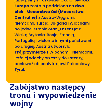
już w pełnym rozkwicie. Około 1914 roku
Europa
została podzielona na
dwa
bloki
:
Mocarstwa Osi (Mocarstwa
Centralne)
z Austro-Węgrami,
Niemcami, Turcją, Bułgarią i Włochami
po jednej stronie oraz
„Ententę”
z
Wielką Brytanią, Rosją, Francją,
Portugalią i wieloma innymi państwami
po drugiej. Austria utworzyła
Trójprzymierze
z Włochami i Niemcami.
Później Włochy przeszły do Ententy,
ponieważ obiecały krajowi Południowy
Tyrol.
Zabójstwo następcy
tronu i wypowiedzenie
wojny