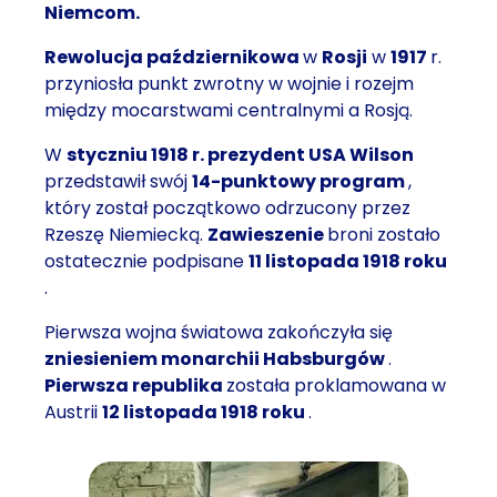
Niemcom.
Rewolucja październikowa
w
Rosji
w
1917
r.
przyniosła punkt zwrotny w wojnie i rozejm
między mocarstwami centralnymi a Rosją.
W
styczniu 1918 r.
prezydent USA Wilson
przedstawił swój
14-punktowy program
,
który został początkowo odrzucony przez
Rzeszę Niemiecką.
Zawieszenie
broni zostało
ostatecznie podpisane
11 listopada 1918 roku
.
Pierwsza wojna światowa zakończyła się
zniesieniem monarchii Habsburgów
.
Pierwsza republika
została proklamowana w
Austrii
12 listopada 1918 roku
.