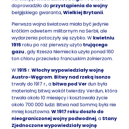
doprowadziło do
przystąpienia do wojny
belgijskiego gwaranta,
Wielkiej Brytanii
.
Pierwsza wojna światowa miała być jedynie
krótkim odwetem militarnym na Serbii, ale
wydarzenia potoczyły się szybko. W
kwietniu
1915
roku po raz pierwszy użyto
trującego
gazu
, gdy Rzesza Niemiecka użyła ponad 160
ton chloru przeciwko francuskim żołnierzom.
W
1915
r.
Włochy wypowiedziały wojnę
Austro-Węgrom
.
Bitwy nad rzeką Isonzo
trwały do 1917 r., a
bitwa pod Ver
dun była
materialną bitwą wokół twierdzy Verdun, która
trwała około 10 miesięcy i kosztowała życie
około 700 000 ludzi. Bitwa nad Sommą była nie
mniej kosztowna.
W 1917 roku doszło do
nieograniczonej wojny podwodnej
, a
Stany
Zjednoczone wypowiedziały wojnę