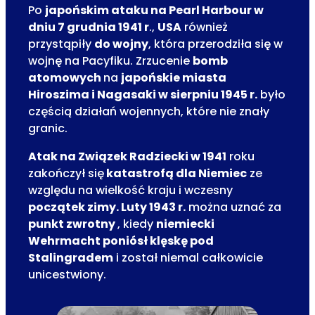
Po
japońskim ataku na Pearl Harbour w
dniu 7 grudnia 1941 r
.,
USA
również
przystąpiły
do wojny
, która przerodziła się w
wojnę na Pacyfiku. Zrzucenie
bomb
atomowych
na
japońskie miasta
Hiroszima i Nagasaki w sierpniu 1945 r.
było
częścią działań wojennych, które nie znały
granic.
Atak na Związek Radziecki w 1941
roku
zakończył się
katastrofą dla Niemiec
ze
względu na wielkość kraju i wczesny
początek zimy.
Luty 1943 r.
można uznać za
punkt zwrotny
, kiedy
niemiecki
Wehrmacht poniósł klęskę pod
Stalingradem
i został niemal całkowicie
unicestwiony.