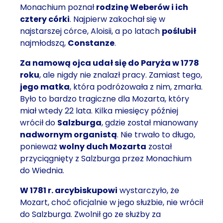
Monachium poznał
rodzinę Weberów i ich
cztery córki
. Najpierw zakochał się w
najstarszej córce, Aloisii, a po latach
poślubił
najmłodszą,
Constanze
.
Za namową ojca udał się do Paryża w 1778
roku
, ale nigdy nie znalazł pracy. Zamiast tego,
jego matka
, która podróżowała z nim, zmarła.
Było to bardzo tragiczne dla Mozarta, który
miał wtedy 22 lata. Kilka miesięcy później
wrócił do
Salzburga
, gdzie został mianowany
nadwornym organistą
. Nie trwało to długo,
ponieważ
wolny duch Mozarta
został
przyciągnięty z Salzburga przez Monachium
do Wiednia.
W 1781 r. arcybiskupowi
wystarczyło, że
Mozart, choć oficjalnie w jego służbie, nie wrócił
do Salzburga. Zwolnił go ze służby za