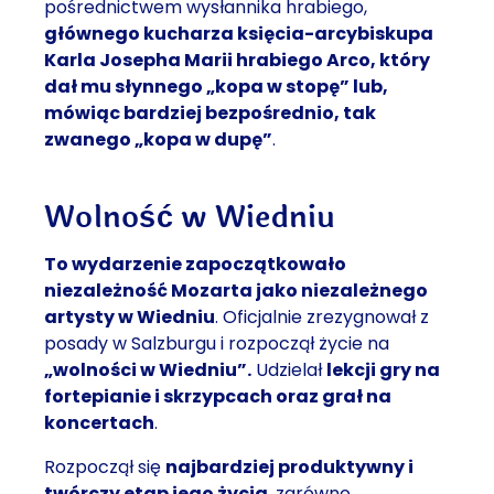
pośrednictwem wysłannika hrabiego,
głównego kucharza księcia-arcybiskupa
Karla Josepha Marii hrabiego Arco, który
dał mu słynnego „kopa w stopę” lub,
mówiąc bardziej bezpośrednio, tak
zwanego „kopa w dupę”
.
Wolność w Wiedniu
To wydarzenie zapoczątkowało
niezależność Mozarta jako niezależnego
artysty w Wiedniu
. Oficjalnie zrezygnował z
posady w Salzburgu i rozpoczął życie na
„wolności w Wiedniu”.
Udzielał
lekcji gry na
fortepianie i skrzypcach oraz grał na
koncertach
.
Rozpoczął się
najbardziej produktywny i
twórczy etap jego życia
, zarówno