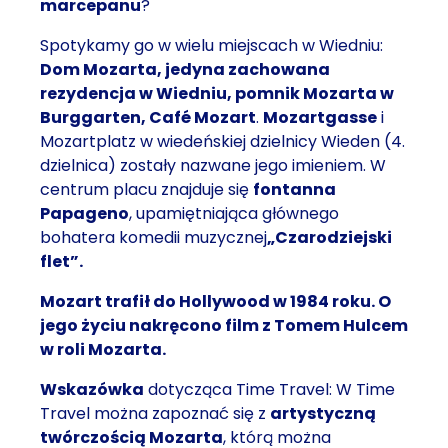
marcepanu
?
Spotykamy go w wielu miejscach w Wiedniu:
Dom Mozarta, jedyna zachowana
rezydencja w Wiedniu, pomnik Mozarta w
Burggarten, Café Mozart
.
Mozartgasse
i
Mozartplatz w wiedeńskiej dzielnicy Wieden (4.
dzielnica) zostały nazwane jego imieniem. W
centrum placu znajduje się
fontanna
Papageno
, upamiętniająca głównego
bohatera komedii muzycznej
„Czarodziejski
flet”.
Mozart trafił do Hollywood w 1984 roku. O
jego życiu nakręcono film z Tomem Hulcem
w roli Mozarta.
Wskazówka
dotycząca Time Travel: W Time
Travel można zapoznać się z
artystyczną
twórczością Mozarta
, którą można