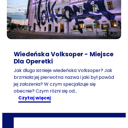
n
i
g
o
ś
ć
w
p
Wiedeńska Volksoper - Miejsce
o
Dla Operetki
d
Jak długo istnieje wiedeńska Volksoper? Jak
r
brzmiała jej pierwotna nazwa i jaki był powód
ó
jej założenia? W czym specjalizuje się
ż
obecnie? Czym różni się od…
y
:
czytaj więcej
w
W
c
i
z
e
a
d
s