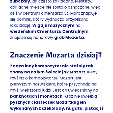
zubożały
, jak często zakładano. Niestety,
dokładne miejsce nie zostało oznaczone, więc
dziś w centrum cmentarza St. Marx znajduje
się pomnik, który wyznacza przybliżoną
lokalizację.
W gaju muzycznym
na
wiedeńskim Cmentarzu Centralnym
znajduje się honorowy
grób Mozarta
.
Znaczenie Mozarta dzisiaj?
Żaden inny kompozytor nie stał się tak
znany na całym świecie jak Mozart
. Kiedy
myślisz o kompozytorze, Mozart jest
pierwszym nazwiskiem, które przychodzi na
myśl większości ludzi. Jest on uwieczniony na
banknotach i monetach
. Któż nie uwielbia
pysznych ciasteczek Mozartkugeln
wykonanych z czekolady, nugatu, pistacji i