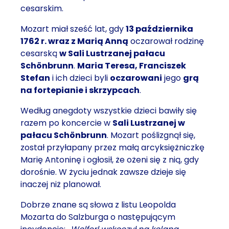
cesarskim.
Mozart miał sześć lat, gdy
13 października
1762 r. wraz z Marią Anną
oczarował rodzinę
cesarską
w Sali Lustrzanej pałacu
Schönbrunn
.
Maria Teresa, Franciszek
Stefan
i ich dzieci byli
oczarowani
jego
grą
na fortepianie i skrzypcach
.
Według anegdoty wszystkie dzieci bawiły się
razem po koncercie w
Sali Lustrzanej w
pałacu Schönbrunn
. Mozart poślizgnął się,
został przyłapany przez małą arcyksiężniczkę
Marię Antoninę i ogłosił, że ożeni się z nią, gdy
dorośnie. W życiu jednak zawsze dzieje się
inaczej niż planował.
Dobrze znane są słowa z listu Leopolda
Mozarta do Salzburga o następującym