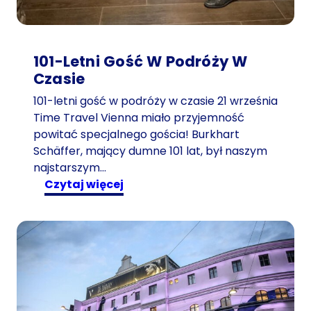
101-Letni Gość W Podróży W
Czasie
101-letni gość w podróży w czasie 21 września
Time Travel Vienna miało przyjemność
powitać specjalnego gościa! Burkhart
Schäffer, mający dumne 101 lat, był naszym
najstarszym…
:
czytaj więcej
1
0
1
-
l
e
t