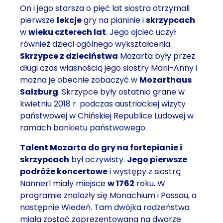
On i jego starsza o pięć lat siostra otrzymali
pierwsze
lekcje
gry na pianinie i
skrzypcach
w
wieku czterech lat
. Jego ojciec uczył
również dzieci ogólnego wykształcenia.
Skrzypce z dzieciństwa
Mozarta były przez
długi czas własnością jego siostry Marii-Anny i
można je obecnie zobaczyć w
Mozarthaus
Salzburg
. Skrzypce były ostatnio grane w
kwietniu 2018 r. podczas austriackiej wizyty
państwowej w Chińskiej Republice Ludowej w
ramach bankietu państwowego.
Talent Mozarta do gry na fortepianie i
skrzypcach
był oczywisty.
Jego pierwsze
podróże koncertowe
i występy z siostrą
Nannerl miały miejsce
w 1762
roku. W
programie znalazły się Monachium i Passau, a
następnie Wiedeń. Tam dwójka rodzeństwa
miała zostać zaprezentowana na dworze