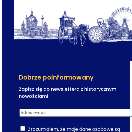
e
i
ń
e
s
k
a
V
o
l
k
s
o
Dobrze poinformowany
p
e
Zapisz się do newslettera z historycznymi
r
nowościami
-
d
m
Adres e-mail
*
o
i
n
e
e
Zrozumiałem, że moje dane osobowe są
j