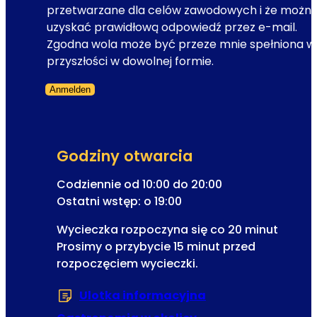
w
przetwarzane dla celów zawodowych i że możn
s
s
uzyskać prawidłową odpowiedź przez e-mail.
c
l
Zgodna wola może być przeze mnie spełniona w
e
e
przyszłości w dowolnej formie.
d
t
l
Anmelden
t
a
Formularz pominięty
e
o
r
p
a
e
Godziny otwarcia
e
r
-
Codziennie od 10:00 do 20:00
e
m
Ostatni wstęp: o 19:00
t
a
k
Wycieczka rozpoczyna się co 20 minut
i
i
Prosimy o przybycie 15 minut przed
l
rozpoczęciem wycieczki.
Ulotka informacyjna
(Otwiera się w now