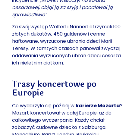
incydencie:
„Wolferl wskoczył na kolana
cesarzowej, objął ją za szyję i pocałował ją
sprawiedliwie”
Za swój występ Wolferl i Nannerl otrzymali 100
złotych dukatów, 450 guldenów i cenne
haftowane, wyrzucone ubrania dzieci Marii
Teresy. W tamtych czasach panował zwyczaj
oddawania wyrzuconych ubrań dzieci cesarza
ich nieletnim ciotkom.
Trasy koncertowe po
Europie
Co wydarzyło się później w
karierze Mozarta
?
Mozart koncertował w całej Europie, aż do
całkowitego wyczerpania. Każdy chciał
zobaczyć cudowne dziecko z Salzburga.
Monachium, Paryż, Londyn, Bruksela i