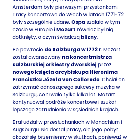
Amsterdam były pierwszymi przystankami.
Trasy koncertowe do Włoch w latach 1771-72
były szczególnie udane.
Ospa
szalała w tym
czasie w Europie i
Mozart
również był nią
dotknięty, o czym świadczą
blizny
.
Po powrocie
do Salzburga w 1772 r
. Mozart
został awansowany
na koncertmistrza
salzburskiej orkiestry dworskiej
przez
nowego księcia arcybiskupa Hieronima
Franciszka Józefa von Colloredo
. Chciał on
zatrzymać odnoszącego sukcesy muzyka w
Salzburgu, co trwało tylko kilka lat. Mozart
kontynuował podróże koncertowe i szukał
lepszego zatrudnienia w sąsiednich krajach.
Brał udział w przesłuchaniach w Monachium i
Augsburgu. Nie dostał pracy, ale jego pobyt
okazał się brzemienny w skutkach, ponieważ w