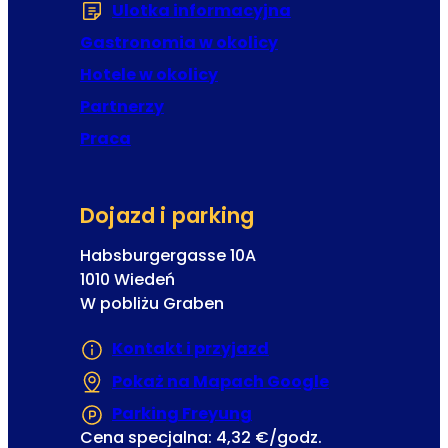
Ulotka informacyjna
(Otwiera się w now
Gastronomia w okolicy
Hotele w okolicy
Partnerzy
Praca
Dojazd i parking
Habsburgergasse 10A
1010 Wiedeń
W pobliżu Graben
Kontakt i przyjazd
Pokaż na Mapach Google
(Otwiera się w
Parking Freyung
(Otwiera się w nowej ka
Cena specjalna: 4,32 €/godz.