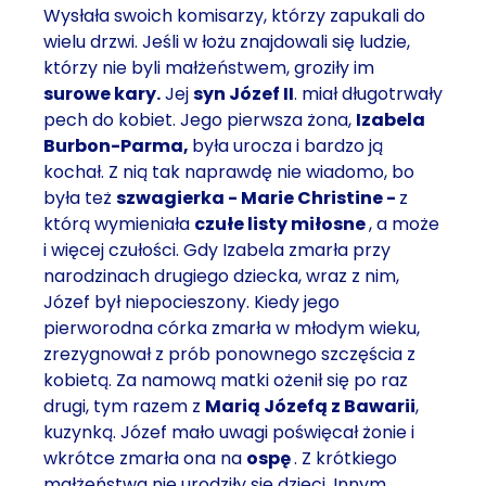
Wysłała swoich komisarzy, którzy zapukali do
wielu drzwi. Jeśli w łożu znajdowali się ludzie,
którzy nie byli małżeństwem, groziły im
surowe kary.
Jej
syn Józef II
. miał długotrwały
pech do kobiet. Jego pierwsza żona,
Izabela
Burbon-Parma,
była urocza i bardzo ją
kochał. Z nią tak naprawdę nie wiadomo, bo
była też
szwagierka - Marie Christine -
z
którą wymieniała
czułe listy miłosne
, a może
i więcej czułości. Gdy Izabela zmarła przy
narodzinach drugiego dziecka, wraz z nim,
Józef był niepocieszony. Kiedy jego
pierworodna córka zmarła w młodym wieku,
zrezygnował z prób ponownego szczęścia z
kobietą. Za namową matki ożenił się po raz
drugi, tym razem z
Marią Józefą z Bawarii
,
kuzynką. Józef mało uwagi poświęcał żonie i
wkrótce zmarła ona na
ospę
. Z krótkiego
małżeństwa nie urodziły się dzieci. Innym