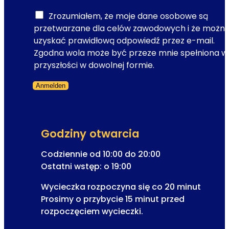
r
e
e
Zrozumiałem, że moje dane osobowe są
j
s
przetwarzane dla celów zawodowych i że możn
s
R
uzyskać prawidłową odpowiedź przez e-mail.
c
e
Zgodna wola może być przeze mnie spełniona w
e
j
przyszłości w dowolnej formie.
d
e
l
Anmelden
s
a
Formularz pominięty
t
o
r
p
a
e
Godziny otwarcia
c
r
j
Codziennie od 10:00 do 20:00
e
a
Ostatni wstęp: o 19:00
t
d
k
Wycieczka rozpoczyna się co 20 minut
o
i
Prosimy o przybycie 15 minut przed
rozpoczęciem wycieczki.