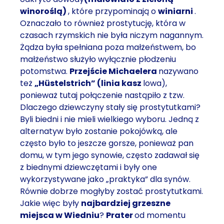
winoroślą)
, które przypominają o
winiarni
.
Oznaczało to również prostytucję, która w
czasach rzymskich nie była niczym nagannym.
Żądza była spełniana poza małżeństwem, bo
małżeństwo służyło wyłącznie płodzeniu
potomstwa.
Przejście Michaelera
nazywano
też
„Hüstelstrich” (linia kasz
lowa),
ponieważ tutaj połączenie nastąpiło z tzw.
Dlaczego dziewczyny stały się prostytutkami?
Byli biedni i nie mieli wielkiego wyboru. Jedną z
alternatyw było zostanie pokojówką, ale
często było to jeszcze gorsze, ponieważ pan
domu, w tym jego synowie, często zadawał się
z biednymi dziewczętami i były one
wykorzystywane jako „praktyka” dla synów.
Równie dobrze mogłyby zostać prostytutkami.
Jakie więc były
najbardziej grzeszne
miejsca w Wiedniu
?
Prater
od momentu