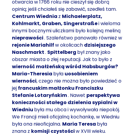
otwarcia w 1766 roku nie cieszył się dobrą
opinią; jeśli chciałeś się zabawić, szedłeś tam.
Centrum Wiednia
z
Michaelerplatz,
Kohlmarkt, Graben, Singerstraße
i wieloma
innymi bocznymi uliczkami było kolejną meliną
nieprawości
. Szaleństwo panowało również w
rejonie Mariahilf
w okolicach
dzisiejszego
Naschmarkt
.
Spittelberg
był znany jako
obszar miasta o złej reputacji. Jak to było z
wierność małżeńską wśród Habsburgów?
Maria-Theresia
była
uosobieniem
wierności
, czego nie można było powiedzieć o
jej
francuskim małżonku Franciszku
Stefanie Lotaryńskim
. Nawet
perspektywa
konieczności stałego dzielenia sypialni w
Wiedniu
była mu obca i wywoływała niepokój.
We Francji mieli oficjalną kochankę, w Wiedniu
była ona nieoficjalna.
Maria Teresa
była
znana z
komisji czystości
w XVIII wieku.