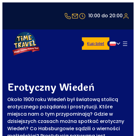
+43 1 5321514
office@timetravel-vie
10:00 do 20:00
Kup bilet
Polski
Erotyczny Wiedeń
Około 1900 roku Wiedeń był światową stolicą
erotycznego pożądania i prostytucji. Które
miejsca nam o tym przypominają? Gdzie w
dzisiejszych czasach można spotkać erotyczny
Wiedeń? Co Habsburgowie sądzili o wierności
małżeńskiej? Prostytucja nazywana jest