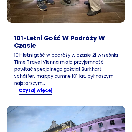
101-Letni Gość W Podróży W
Czasie
101-letni gość w podróży w czasie 21 września
Time Travel Vienna miało przyjemność
powitać specjalnego gościa! Burkhart
Schäffer, mający dumne 101 lat, był naszym
najstarszym…
:
czytaj więcej
1
0
1
-
l