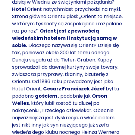
dzisiaj w Wiedniu ze świątyniami pożądania?
Hotel
Orient natychmiast przychodzi na myśl.
Strona główna Orientu głosi: „Orient to miejsce,
w którym tęsknoty są zaspokajane i rozpalane
raz po raz”.
Orient jest z pewnością
wiedeńskim hotelem i instytucją samą w
sobie.
Dlaczego nazywa się Orient? Dzieje się
tak, ponieważ około 300 lat temu odnoga
Dunaju sięgała aż do Tiefen Graben. Kupcy
sprowadzali do dawnej kurtyny swoje towary,
zwłaszcza przyprawy, tkaniny, biżuterię z
Orientu. Od 1896 roku prowadzony jest jako
Hotel Orient.
Cesarz Franciszek Józef
był tu
podobno
gościem
, podobnie jak
Orson
Welles
, który lubił zostać tu dłużej po
nakręceniu „Trzeciego człowieka”. Obecnie
najważniejsza jest dyskrecja, a właścicielem
jest nikt inny jak syn nieżyjącego już szefa
wiedeńskiego klubu nocnego Heinza Wernera