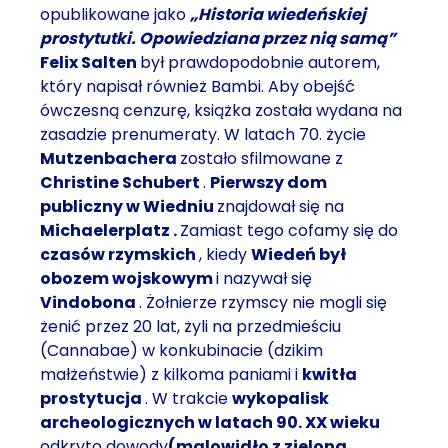
opublikowane jako
„Historia wiedeńskiej
prostytutki. Opowiedziana przez nią samą”
Felix Salten
był prawdopodobnie autorem,
który napisał również Bambi. Aby obejść
ówczesną cenzurę, książka została wydana na
zasadzie prenumeraty. W latach 70. życie
Mutzenbachera
zostało sfilmowane z
Christine Schubert
.
Pierwszy dom
publiczny w Wiedniu
znajdował się na
Michaelerplatz
.
Zamiast tego cofamy się do
czasów rzymskich
, kiedy
Wiedeń był
obozem wojskowym
i nazywał się
Vindobona
. Żołnierze rzymscy nie mogli się
żenić przez 20 lat, żyli na przedmieściu
(Cannabae) w konkubinacie (dzikim
małżeństwie) z kilkoma paniami i
kwitła
prostytucja
. W trakcie
wykopalisk
archeologicznych w latach 90. XX wieku
odkryto dowody
(malowidło z zieloną