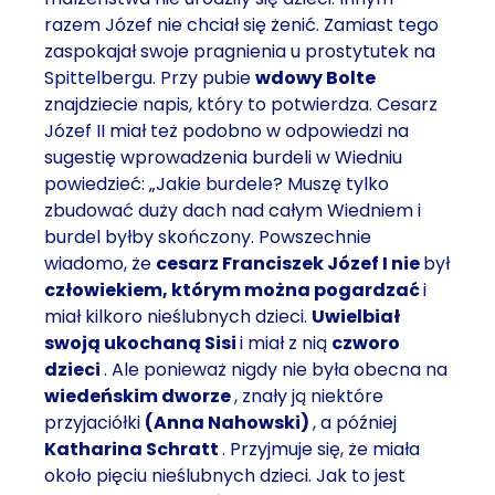
razem Józef nie chciał się żenić. Zamiast tego
zaspokajał swoje pragnienia u prostytutek na
Spittelbergu. Przy pubie
wdowy Bolte
znajdziecie napis, który to potwierdza. Cesarz
Józef II miał też podobno w odpowiedzi na
sugestię wprowadzenia burdeli w Wiedniu
powiedzieć: „Jakie burdele? Muszę tylko
zbudować duży dach nad całym Wiedniem i
burdel byłby skończony. Powszechnie
wiadomo, że
cesarz Franciszek Józef I
nie
był
człowiekiem, którym można pogardzać
i
miał kilkoro nieślubnych dzieci.
Uwielbiał
swoją ukochaną Sisi
i miał z nią
czworo
dzieci
. Ale ponieważ nigdy nie była obecna na
wiedeńskim dworze
, znały ją niektóre
przyjaciółki
(Anna Nahowski)
, a później
Katharina Schratt
. Przyjmuje się, że miała
około pięciu nieślubnych dzieci. Jak to jest