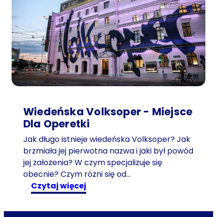
e
t
n
i
g
o
ś
ć
w
p
Wiedeńska Volksoper - Miejsce
o
Dla Operetki
d
Jak długo istnieje wiedeńska Volksoper? Jak
r
brzmiała jej pierwotna nazwa i jaki był powód
ó
jej założenia? W czym specjalizuje się
ż
obecnie? Czym różni się od…
y
:
czytaj więcej
w
W
c
i
z