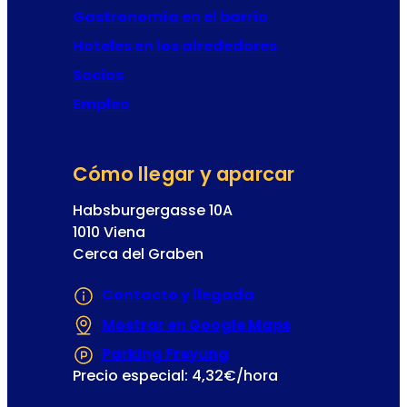
Gastronomía en el barrio
e
t
Hoteles en los alrededores
a
Socios
Empleo
Cómo llegar y aparcar
Habsburgergasse 10A
1010 Viena
Cerca del Graben
Contacto y llegada
Mostrar en Google Maps
(Se abre en un
Parking Freyung
(Se abre en una nueva
Precio especial: 4,32€/hora