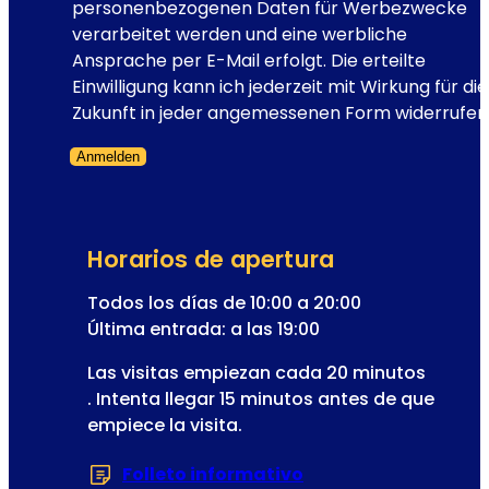
t
personenbezogenen Daten für Werbezwecke
e
í
verarbeitet werden und eine werbliche
l
n
Ansprache per E-Mail erfolgt. Die erteilte
e
d
Einwilligung kann ich jederzeit mit Wirkung für die
s
e
Zukunft in jeder angemessenen Form widerrufen
c
a
e
Anmelden
l
n
Formulario omitido
a
r
i
Horarios de apertura
o
Todos los días de 10:00 a 20:00
d
Última entrada: a las 19:00
e
l
Las visitas empiezan cada 20 minutos
a
. Intenta llegar 15 minutos antes de que
o
empiece la visita.
p
e
Folleto informativo
(Se abre en una nu
r