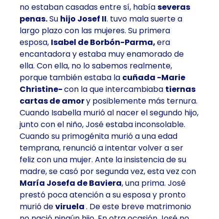
no estaban casadas entre sí, había
severas
penas.
Su
hijo Josef II
. tuvo mala suerte a
largo plazo con las mujeres. Su primera
esposa,
Isabel de Borbón-Parma,
era
encantadora y estaba muy enamorado de
ella. Con ella, no lo sabemos realmente,
porque también estaba la
cuñada -Marie
Christine-
con la que intercambiaba
tiernas
cartas de amor
y posiblemente más ternura.
Cuando Isabella murió al nacer el segundo hijo,
junto con el niño, José estaba inconsolable.
Cuando su primogénita murió a una edad
temprana, renunció a intentar volver a ser
feliz con una mujer. Ante la insistencia de su
madre, se casó por segunda vez, esta vez con
María Josefa de Baviera
, una prima. José
prestó poca atención a su esposa y pronto
murió de
viruela
. De este breve matrimonio
no nació ningún hijo. En otra ocasión José no