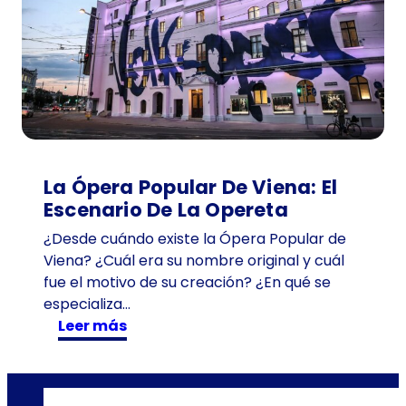
n
t
e
d
e
1
0
1
a
La Ópera Popular De Viena: El
ñ
Escenario De La Opereta
o
¿Desde cuándo existe la Ópera Popular de
s
Viena? ¿Cuál era su nombre original y cuál
e
fue el motivo de su creación? ¿En qué se
n
especializa…
T
:
Leer más
i
L
m
a
e
Ó
T