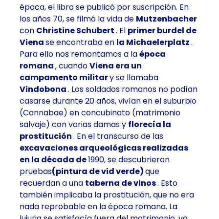
época, el libro se publicó por suscripción. En
los años 70, se filmó la vida de
Mutzenbacher
con
Christine Schubert
. El
primer burdel de
Viena
se encontraba en
la Michaelerplatz
.
Para ello nos remontamos a la
época
romana
, cuando
Viena era un
campamento militar
y se llamaba
Vindobona
. Los soldados romanos no podían
casarse durante 20 años, vivían en el suburbio
(Cannabae) en concubinato (matrimonio
salvaje) con varias damas y
florecía la
prostitución
. En el transcurso de las
excavaciones arqueológicas realizadas
en la década de
1990, se descubrieron
pruebas
(pintura de vid verde)
que
recuerdan a una
taberna de vinos
. Esto
también implicaba la prostitución, que no era
nada reprobable en la época romana. La
lujuria se satisfacía fuera del matrimonio, ya