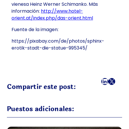
vienesa Heinz Werner Schimanko. Más
información:
http://www.hotel-
orient.at/index.php/das-orient.html
Fuente de la imagen:
https://pixabay.com/de/photos/sphinx-
erotik-stadt-die-statue-995345/
Facebook
LinkedI
X
Correo
Compartir este post:
Puestos adicionales: