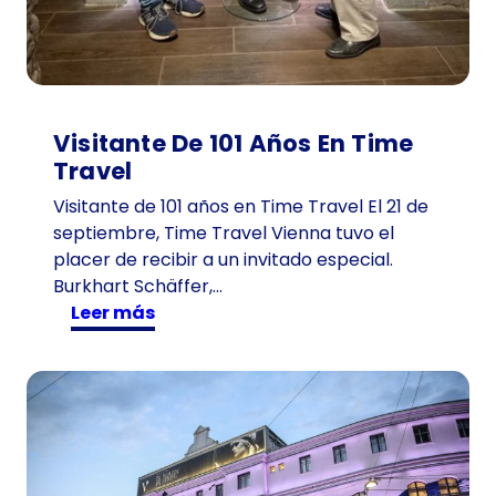
Visitante De 101 Años En Time
Travel
Visitante de 101 años en Time Travel El 21 de
septiembre, Time Travel Vienna tuvo el
placer de recibir a un invitado especial.
Burkhart Schäffer,…
:
Leer más
V
i
s
i
t
a