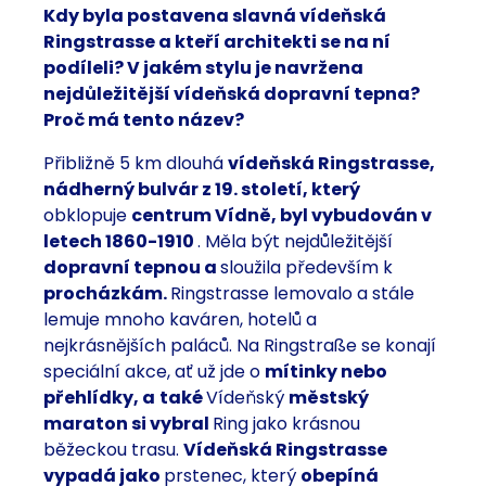
Kdy byla postavena slavná vídeňská
Ringstrasse a kteří architekti se na ní
podíleli? V jakém stylu je navržena
nejdůležitější vídeňská dopravní tepna?
Proč má tento název?
Přibližně 5 km dlouhá
vídeňská Ringstrasse,
nádherný bulvár z 19. století, který
obklopuje
centrum Vídně, byl vybudován v
letech
1860-1910
. Měla být nejdůležitější
dopravní tepnou a
sloužila především k
procházkám.
Ringstrasse lemovalo a stále
lemuje mnoho kaváren, hotelů a
nejkrásnějších paláců. Na Ringstraße se konají
speciální akce, ať už jde o
mítinky nebo
přehlídky, a
také
Vídeňský
městský
maraton si vybral
Ring jako krásnou
běžeckou trasu.
Vídeňská Ringstrasse
vypadá jako
prstenec, který
obepíná