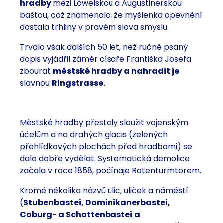
hradby
mezi Löwelskou a Augustinerskou
baštou, což znamenalo, že myšlenka opevnění
dostala trhliny v pravém slova smyslu.
Trvalo však dalších 50 let, než ručně psaný
dopis vyjádřil záměr císaře Františka Josefa
zbourat
městské hradby a nahradit je
slavnou
Ringstrasse.
Městské hradby přestaly sloužit vojenským
účelům a na drahých glacis (zelených
přehlídkových plochách před hradbami) se
dalo dobře vydělat. Systematická demolice
začala v roce 1858, počínaje Rotenturmtorem.
Kromě několika názvů ulic, uliček a náměstí
(
Stubenbastei, Dominikanerbastei,
Coburg- a Schottenbastei
a