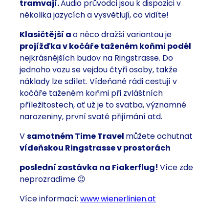
tramvají.
Audio průvodci jsou k dispozici v
několika jazycích a vysvětlují, co vidíte!
Klasičtější a
o něco dražší variantou je
projížďka v kočáře taženém koňmi podél
nejkrásnějších budov na Ringstrasse. Do
jednoho vozu se vejdou čtyři osoby, takže
náklady lze sdílet. Vídeňané rádi cestují v
kočáře taženém koňmi při zvláštních
příležitostech, ať už je to svatba, významné
narozeniny, první svaté přijímání atd.
V
samotném Time Travel
můžete ochutnat
vídeňskou Ringstrasse v prostorách
poslední zastávka na Fiakerflug!
Více zde
neprozradíme 😉
Více informací:
www.wienerlinien.at