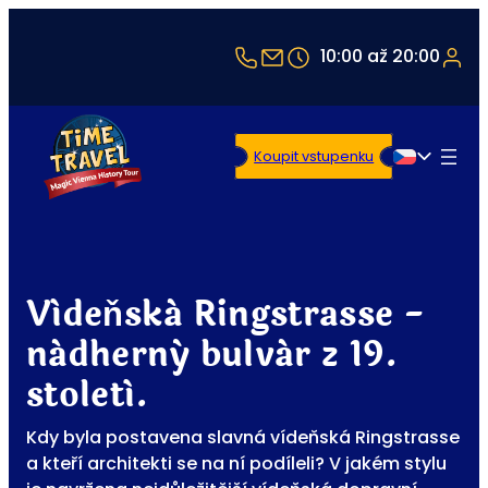
+43 1 5321514
office@timetravel-vi
10:00 až 20:00
Koupit vstupenku
Čeština
Vídeňská Ringstrasse -
nádherný bulvár z 19.
století.
Kdy byla postavena slavná vídeňská Ringstrasse
a kteří architekti se na ní podíleli? V jakém stylu