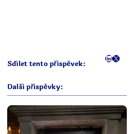
Facebook
LinkedI
X
E-mai
Sdílet tento příspěvek:
Další příspěvky: