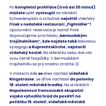
Po
kompletní prohlídce (trvá asi 30 minut)
můžete
opět
vystoupit
na náměstí
Schwedenplatz a ochutnat
největší
vídeňský
řízek v nedaleké restauraci „Figlmüller“!
Upozornění: rezervace je nutná! Poté
doporučujeme procházku „
bermudským
trojúhelníkem“, kde najdete také
židovskou
synagogu
a Ruprechtskirche
,
nejstarší
vídeňský
kostel.
Na skleničku nebo dvě vás
zvou četné hospůdky. V Bermudském
trojúhelníku se prý snadno ztratíte 😉
V místech, kde
se
dnes nachází
vídeňská
Ringstrasse
, se dříve nacházel
do poloviny
19. století městské hradby.
Na stránkách
Napoleonova francouzská okupační
vojska vyhodila hrad do povětří na
počátku 19. století. vídeňské městské