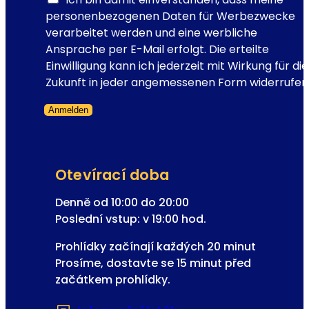
p
personenbezogenen Daten für Werbezwecke
e
verarbeitet werden und eine werbliche
r
Ansprache per E-Mail erfolgt. Die erteilte
e
Einwilligung kann ich jederzeit mit Wirkung für die
t
Zukunft in jeder angemessenen Form widerrufen
y
Anmelden
Přeskočený formulář
Otevírací doba
Denně od 10:00 do 20:00
Poslední vstup: v 19:00 hod.
Prohlídky začínají každých 20 minut
Prosíme, dostavte se 15 minut před
začátkem prohlídky.