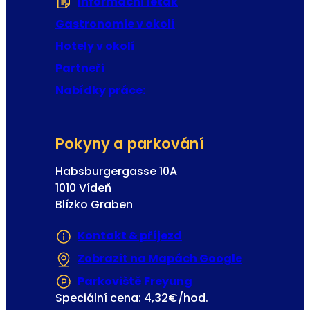
Informační leták
(Otevře se v nové zál
Gastronomie v okolí
Hotely v okolí
Partneři
Nabídky práce:
Pokyny a parkování
Habsburgergasse 10A
1010 Vídeň
Blízko Graben
Kontakt & příjezd
Zobrazit na Mapách Google
(Otevře se 
Parkoviště Freyung
(Otevře se v nové z
Speciální cena: 4,32€/hod.