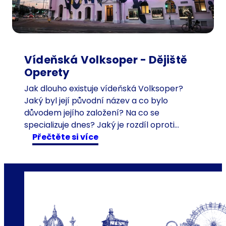
ý
n
á
v
š
Vídeňská Volksoper - Dějiště
t
Operety
ě
Jak dlouho existuje vídeňská Volksoper?
v
Jaký byl její původní název a co bylo
n
důvodem jejího založení? Na co se
í
specializuje dnes? Jaký je rozdíl oproti…
k
:
Přečtěte si více
n
V
a
í
c
d
e
e
s
ň
t
s
á
k
c