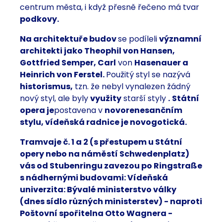
centrum města, i když přesně řečeno má tvar
podkovy.
Na architektuře budov
se podíleli
významní
architekti jako
Theophil von Hansen,
Gottfried Semper, Carl
von
Hasenauer a
Heinrich
von Ferstel.
Použitý styl se nazývá
historismus,
tzn. že nebyl vynalezen žádný
nový styl, ale byly
využity
starší styly
.
Státní
opera je
postavena v
novorenesančním
stylu,
vídeňská radnice je
novogotická.
Tramvaje č. 1 a 2 (s přestupem u Státní
opery nebo na náměstí Schwedenplatz)
vás od Stubenringu zavezou po Ringstraße
s nádhernými budovami: Vídeňská
univerzita: Bývalé ministerstvo války
(dnes sídlo různých ministerstev) - naproti
Poštovní spořitelna Otto Wagnera -