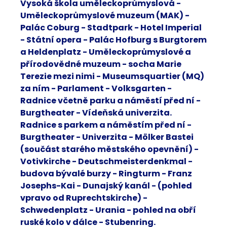
Vysoká škola uměleckoprůmyslová -
Uměleckoprůmyslové muzeum (MAK) -
Palác Coburg - Stadtpark - Hotel Imperial
- Státní opera - Palác Hofburg s Burgtorem
a Heldenplatz - Uměleckoprůmyslové a
přírodovědné muzeum - socha Marie
Terezie mezi nimi - Museumsquartier (MQ)
za ním - Parlament - Volksgarten -
Radnice včetně parku a náměstí před ní -
Burgtheater - Vídeňská univerzita.
Radnice s parkem a náměstím před ní -
Burgtheater - Univerzita - Mölker Bastei
(součást starého městského opevnění) -
Votivkirche - Deutschmeisterdenkmal -
budova bývalé burzy - Ringturm - Franz
Josephs-Kai - Dunajský kanál - (pohled
vpravo od Ruprechtskirche) -
Schwedenplatz - Urania - pohled na obří
ruské kolo v dálce - Stubenring.