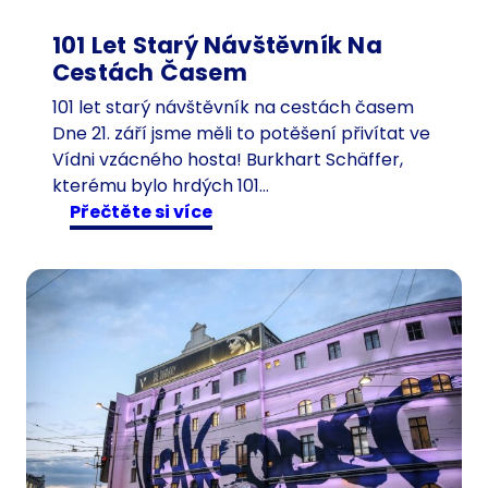
101 Let Starý Návštěvník Na
Cestách Časem
101 let starý návštěvník na cestách časem
Dne 21. září jsme měli to potěšení přivítat ve
Vídni vzácného hosta! Burkhart Schäffer,
kterému bylo hrdých 101…
:
Přečtěte si více
1
0
1
l
e
t
s
t
a
r