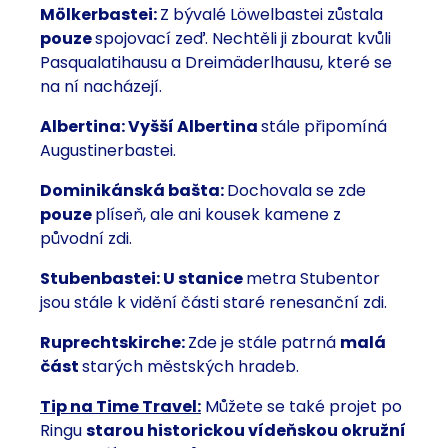
Mölkerbastei:
Z bývalé Löwelbastei zůstala
pouze
spojovací zeď. Nechtěli ji zbourat kvůli
Pasqualatihausu a Dreimäderlhausu, které se
na ní nacházejí.
Albertina: Vyšší Albertina
stále připomíná
Augustinerbastei.
Dominikánská bašta:
Dochovala se zde
pouze
plíseň, ale ani kousek kamene z
původní zdi.
Stubenbastei: U stanice
metra Stubentor
jsou stále k vidění části staré renesanční zdi.
Ruprechtskirche:
Zde je stále patrná
malá
část
starých městských hradeb.
Tip na Time Travel:
Můžete se také projet po
Ringu
starou historickou vídeňskou okružní