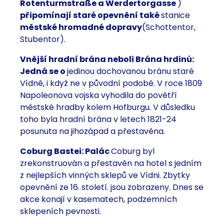
Rotenturmstraße
a Werdertorgasse
)
připomínají staré opevnění také
stanice
městské hromadné dopravy
(Schottentor,
Stubentor).
Vnější hradní brána neboli Brána hrdinů:
Jedná se o
jedinou dochovanou bránu staré
Vídně, i když ne v původní podobě. V roce 1809
Napoleonova vojska vyhodila do povětří
městské hradby kolem Hofburgu. V důsledku
toho byla hradní brána v letech 1821-24
posunuta na jihozápad a přestavěna.
Coburg Bastei: Palác
Coburg byl
zrekonstruován a přestavěn na hotel s jedním
z nejlepších vinných sklepů ve Vídni. Zbytky
opevnění ze 16. století. jsou zobrazeny. Dnes se
akce konají v kasematech, podzemních
sklepeních pevnosti.