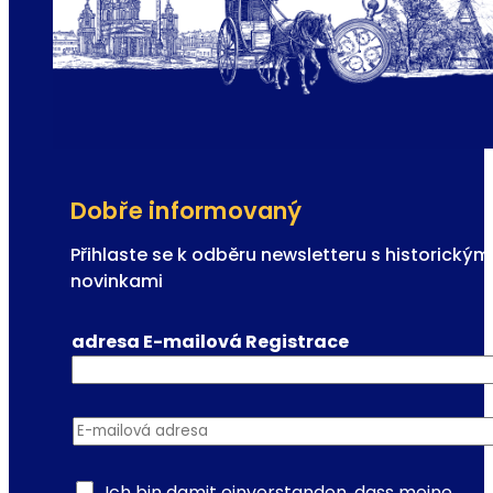
á
h
V
č
o
a
l
s
k
e
s
m
o
p
Dobře informovaný
e
r
Přihlaste se k odběru newsletteru s historickým
-
novinkami
d
ě
adresa E-mailová Registrace
j
i
š
E-mailová adresa
*
t
ě
o
Ich bin damit einverstanden, dass meine