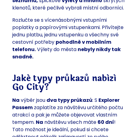
seznamu,
špičkové
výlety a mnoho
skrytých
klenotů, které pečlivě vybrali místní odborníci.
Rozlučte se s vícenásobnými vstupními
poplatky a papírovými vstupenkami. Přivítejte
jednu platbu, jednu vstupenku a všechny své
cestovní potřeby
pohodlně v mobilním
telefonu.
Výlety do města
nebyly nikdy tak
snadné.
Jaké typy průkazů nabízí
Go City?
Na
výběr jsou
dva typy průkazů
: S
Explorer
Passem
zaplatíte za návštěvu určitého počtu
atrakcí a pak je můžete objevovat vlastním
tempem.
Na
návštěvu všech máte
60 dní
!
Tato možnost je ideální, pokud si chcete
odškrtnout několik zajímavostí ze svého