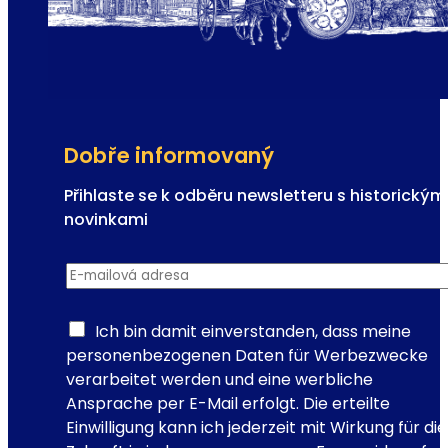
a
d
v
e
n
t
n
Dobře informovaný
í
t
Přihlaste se k odběru newsletteru s historickým
r
novinkami
h
R
y
E-mailová adresa
*
e
g
i
Ich bin damit einverstanden, dass meine
s
personenbezogenen Daten für Werbezwecke
t
verarbeitet werden und eine werbliche
r
Ansprache per E-Mail erfolgt. Die erteilte
a
Einwilligung kann ich jederzeit mit Wirkung für die