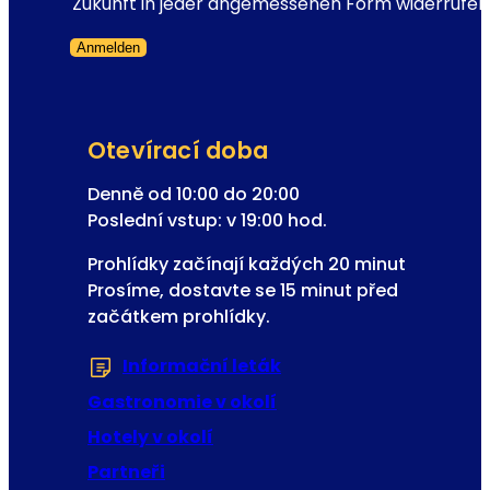
c
Zukunft in jeder angemessenen Form widerrufen
e
Anmelden
n
Přeskočený formulář
e
w
s
Otevírací doba
l
e
Denně od 10:00 do 20:00
t
Poslední vstup: v 19:00 hod.
t
Prohlídky začínají každých 20 minut
e
Prosíme, dostavte se 15 minut před
r
začátkem prohlídky.
u
E
Informační leták
(Otevře se v nové zál
-
m
Gastronomie v okolí
a
Hotely v okolí
i
Partneři
l