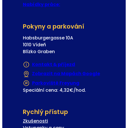
o
Nabídky práce:
v
á
Pokyny a parkování
Habsburgergasse 10A
1010 Vídeň
Blízko Graben
Kontakt & příjezd
Zobrazit na Mapách Google
(Otevře se 
Parkoviště Freyung
(Otevře se v nové z
Speciální cena: 4,32€/hod.
Rychlý přístup
Zkušenosti
Vstupenky a ceny