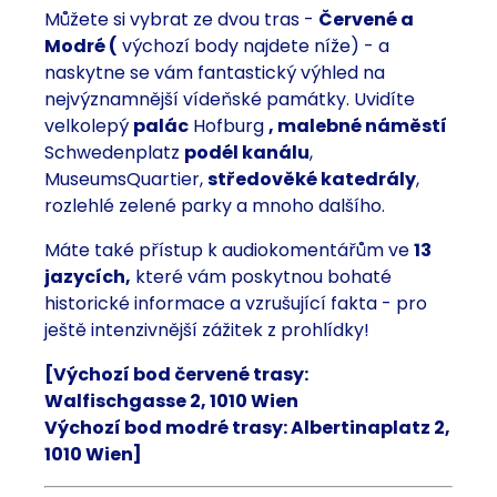
Můžete si vybrat ze dvou tras -
Červené a
Modré (
výchozí body najdete níže) - a
naskytne se vám fantastický výhled na
nejvýznamnější vídeňské památky. Uvidíte
velkolepý
palác
Hofburg
, malebné náměstí
Schwedenplatz
podél kanálu
,
MuseumsQuartier,
středověké katedrály
,
rozlehlé zelené parky a mnoho dalšího.
Máte také přístup k audiokomentářům ve
13
jazycích,
které vám poskytnou bohaté
historické informace a vzrušující fakta - pro
ještě intenzivnější zážitek z prohlídky!
[Výchozí bod červené trasy:
Walfischgasse 2, 1010 Wien
Výchozí bod modré trasy: Albertinaplatz 2,
1010 Wien]