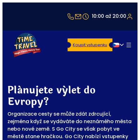
+43 1 5321514
office@timetravel-vi
10:00 až 20:00
Koupit vstupenku
Čeština
Plánujete výlet do
Evropy?
Organizace cesty se může zdát zdrcující,
zejména když se vydáváte do neznámého města
nebo nové země. S Go City se však pobyt ve
městě stane hračkou. Go City nabízí vstupenky