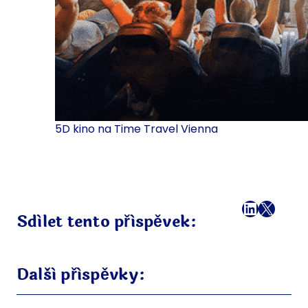
5D kino na Time Travel Vienna
Facebook
LinkedI
X
E-mai
Sdílet tento příspěvek:
Další příspěvky: