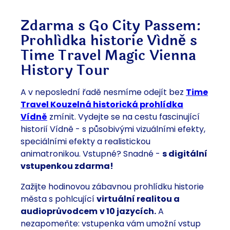
Zdarma s Go City Passem:
Prohlídka historie Vídně s
Time Travel Magic Vienna
History Tour
A v neposlední řadě nesmíme odejít bez
Time
Travel Kouzelná historická prohlídka
Vídně
zmínit. Vydejte se na cestu fascinující
historií Vídně - s působivými vizuálními efekty,
speciálními efekty a realistickou
animatronikou. Vstupné? Snadné -
s digitální
vstupenkou zdarma!
Zažijte hodinovou zábavnou prohlídku historie
města s pohlcující
virtuální realitou a
audioprůvodcem
v 10 jazycích.
A
nezapomeňte: vstupenka vám umožní vstup