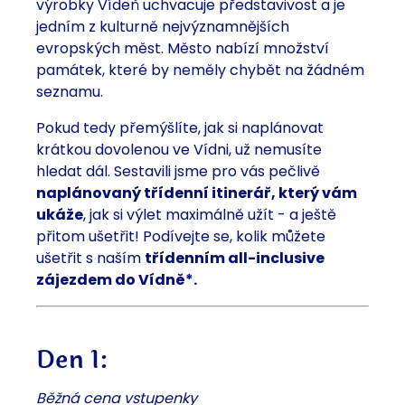
výrobky Vídeň uchvacuje představivost a je
jedním z kulturně nejvýznamnějších
evropských měst. Město nabízí množství
památek, které by neměly chybět na žádném
seznamu.
Pokud tedy přemýšlíte, jak si naplánovat
krátkou dovolenou ve Vídni, už nemusíte
hledat dál. Sestavili jsme pro vás pečlivě
naplánovaný třídenní itinerář, který vám
ukáže
, jak si výlet maximálně užít - a ještě
přitom ušetřit! Podívejte se, kolik můžete
ušetřit s naším
třídenním all-inclusive
zájezdem do Vídně*.
Den 1:
Běžná cena vstupenky