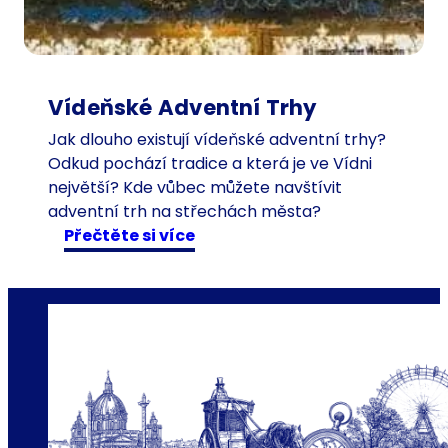
v
í
d
e
ň
Vídeňské Adventní Trhy
s
Jak dlouho existují vídeňské adventní trhy?
k
Odkud pochází tradice a která je ve Vídni
ý
největší? Kde vůbec můžete navštívit
k
adventní trh na střechách města?
r
:
Přečtěte si více
á
V
l
í
ř
d
í
e
z
ň
k
s
ů
k
é