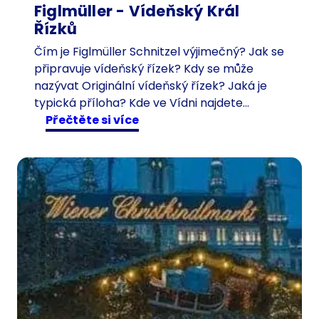
Figlmüller - Vídeňský Král
Řízků
Čím je Figlmüller Schnitzel výjimečný? Jak se
připravuje vídeňský řízek? Kdy se může
nazývat Originální vídeňský řízek? Jaká je
typická příloha? Kde ve Vídni najdete…
:
Přečtěte si více
F
i
g
l
m
ü
l
l
e
r
-