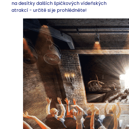
na desítky dalších špičkových vídeňských
atrakcí - určitě si je prohlédněte!