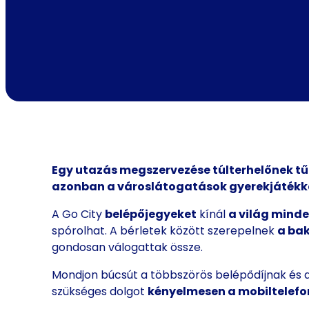
Egy utazás megszervezése túlterhelőnek tűn
azonban a városlátogatások gyerekjátékk
A Go City
belépőjegyeket
kínál
a világ minde
spórolhat. A bérletek között szerepelnek
a bak
gondosan válogattak össze.
Mondjon búcsút a többszörös belépődíjnak és a
szükséges dolgot
kényelmesen a mobiltelefo