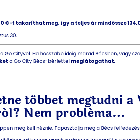
,40 €-t takaríthat meg, így a teljes ár mindössze 134,
tus 30.
 a Go Cityvel. Ha hosszabb ideig marad Bécsben, vagy sz
ket
a Go City Bécs-bérlettel
meglátogathat
.
etne többet megtudni a
járól? Nem probléma…
pen meg kell néznie. Tapasztalja meg a Bécs felfedezé