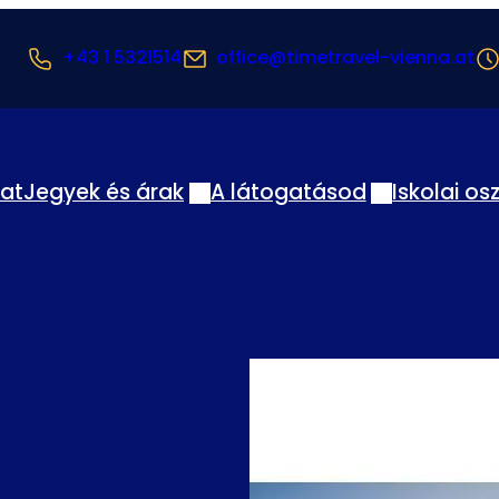
+43 1 5321514
office@timetravel-vienna.at
lat
Jegyek és árak
A látogatásod
Iskolai os