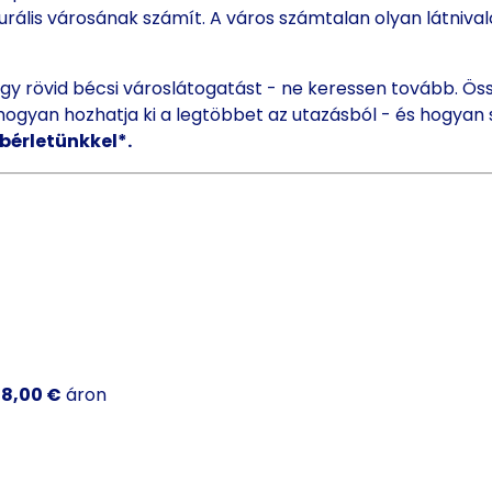
urális városának számít. A város számtalan olyan látniva
gy rövid bécsi városlátogatást - ne keressen tovább. Ös
ogyan hozhatja ki a legtöbbet az utazásból - és hogyan
 bérletünkkel*.
8,00 €
áron