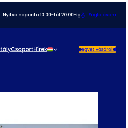
Nyitva naponta 10:00-tól 20:00-ig
Foglalásom
ztály
Csoport
Hírek
Jegyet vásárolni
Magyar