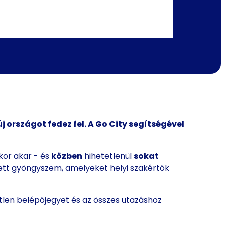
 országot fedez fel. A Go City segítségével
kor akar - és
közben
hihetetlenül
sokat
ett gyöngyszem, amelyeket helyi szakértők
tlen belépőjegyet és az összes utazáshoz