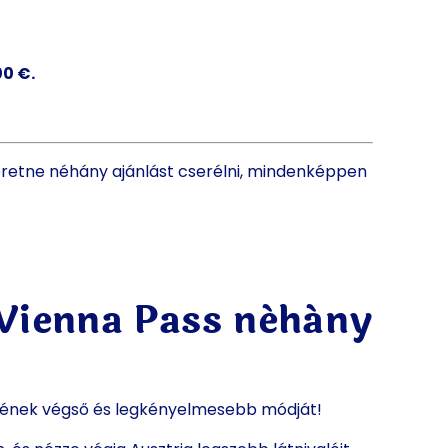
00 €.
eretne néhány ajánlást cserélni, mindenképpen
 Vienna Pass néhány
sének végső és legkényelmesebb módját!