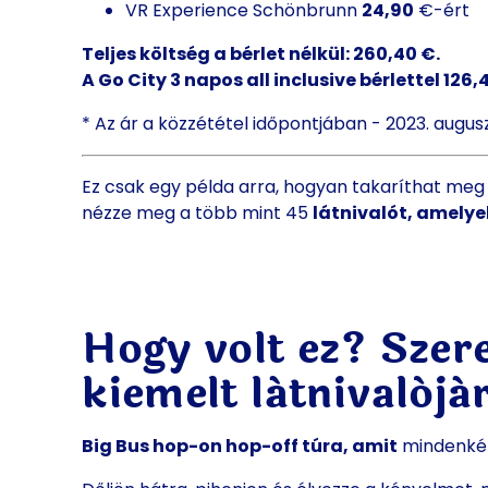
VR Experience Schönbrunn
24,90
€-ért
Teljes költség a bérlet nélkül: 260,40 €.
A Go City 3 napos all inclusive bérlettel 126
* Az ár a közzététel időpontjában - 2023. augusz
Ez csak egy példa arra, hogyan takaríthat meg
nézze meg a több mint 45
látnivalót, amelye
Hogy volt ez? Szer
kiemelt látnivaló
Big Bus hop-on hop-off túra, amit
mindenkép