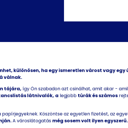
het, különösen, ha egy ismeretlen várost vagy egy új
á válnak.
n tájára,
így Ön szabadon azt csinálhat, amit akar - ami
ancslistás látnivalók,
a
legjobb
túrák és számos
rejt
 papírjegyeknek. Köszöntse az egyetlen fizetést, az egye
nján.
A városlátogatás
még sosem volt ilyen egyszerű.