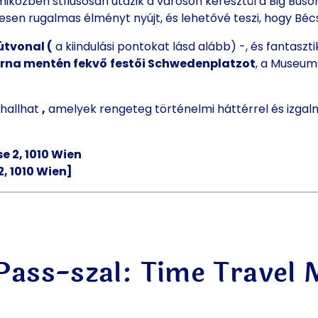
iközben stílusosan utazik a városon keresztül a Big Buson,
eljesen rugalmas élményt nyújt, és lehetővé teszi, hogy Bé
útvonal (
a kiindulási pontokat lásd alább) -, és fantaszti
orna mentén fekvő
festői Schwedenplatzot
, a Museum
hallhat
,
amelyek rengeteg történelmi háttérrel és izgal
e 2, 1010 Wien
2, 1010 Wien]
Pass-szal: Time Travel 