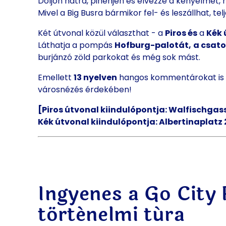
Dőljön hátra, pihenjen és élvezze a kényelmet, m
Mivel a Big Busra bármikor fel- és leszállhat, t
Két útvonal közül választhat - a
Piros és
a
Kék 
Láthatja a pompás
Hofburg-palotát,
a csat
burjánzó zöld parkokat és még sok mást.
Emellett
13 nyelven
hangos kommentárokat is 
városnézés érdekében!
[Piros útvonal kiindulópontja: Walfischgass
Kék útvonal kiindulópontja: Albertinaplatz 
Ingyenes a Go City 
történelmi túra