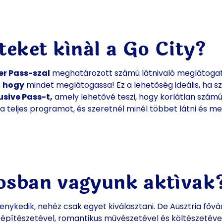
teket kínál a Go City?
er Pass-szal
meghatározott számú látnivaló meglátogat
,
hogy
mindet meglátogassa! Ez a lehetőség ideális, ha sz
usive Pass-t,
amely lehetővé teszi, hogy korlátlan szám
a teljes programot, és szeretnél minél többet látni és me
rosban vagyunk aktívak
nykedik, nehéz csak egyet kiválasztani. De Ausztria fővá
építészetével, romantikus művészetével és költészetével