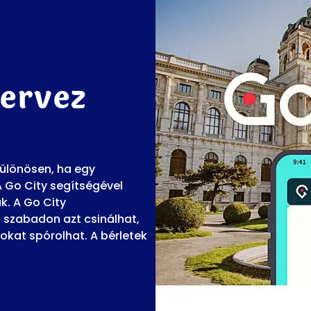
tervez
különösen, ha egy
A Go City segítségével
. A Go City
n szabadon azt csinálhat,
sokat spórolhat. A bérletek