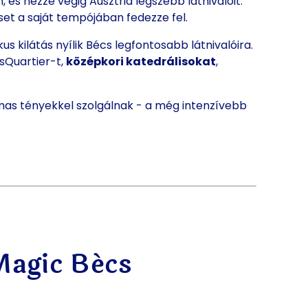
 és nézze végig Ausztria legszebb látnivalóit.
cset a saját tempójában fedezze fel.
kus kilátás nyílik Bécs legfontosabb látnivalóira.
sQuartier-t,
középkori katedrálisokat
,
mas tényekkel szolgálnak - a még intenzívebb
Magic Bécs