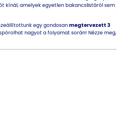
lót kínál, amelyek egyetlen bakancslistáról sem
szeállítottunk egy gondosan
megtervezett 3
 spórolhat nagyot a folyamat során! Nézze meg,