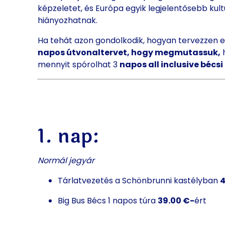
képzeletet, és Európa egyik legjelentősebb kult
hiányozhatnak.
Ha tehát azon gondolkodik, hogyan tervezzen e
napos útvonaltervet, hogy megmutassuk,
h
mennyit spórolhat 3
napos all inclusive bécsi
1. nap:
Normál jegyár
Tárlatvezetés a Schönbrunni kastélyban
4
Big Bus Bécs 1 napos túra
39.00 €-
ért