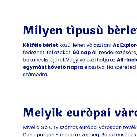
Milyen típusú bérle
Kétféle bérlet
közül lehet választani:
Az Explor
fedezheti fel azokat.
60 nap
áll rendelkezésére
bakancslistájáról. Vagy választhatja az
All-Incl
egymást követő napra
elosztva. Ha szereted 
számodra.
Melyik európai vá
Mivel a Go City számos európai városban tevéke
Duna partján - maga a szépség. Bécs fenséges 