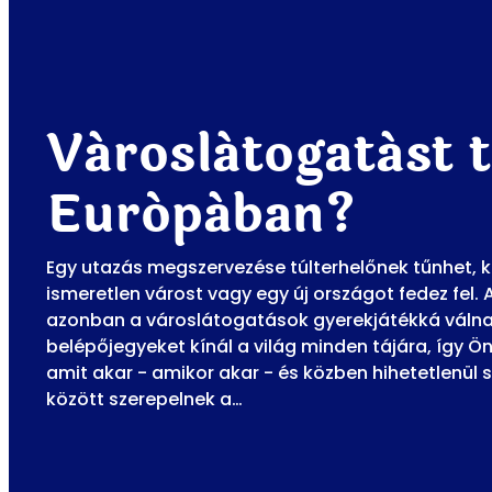
Városlátogatást 
Európában?
Egy utazás megszervezése túlterhelőnek tűnhet, 
ismeretlen várost vagy egy új országot fedez fel. 
azonban a városlátogatások gyerekjátékká válnak
belépőjegyeket kínál a világ minden tájára, így Ö
amit akar - amikor akar - és közben hihetetlenül 
között szerepelnek a…