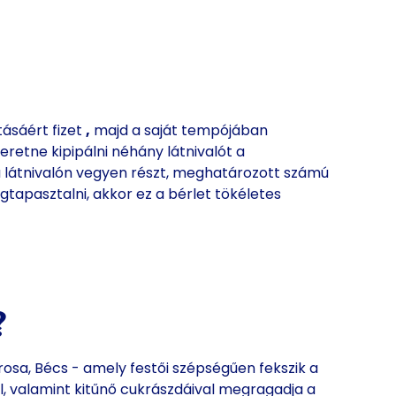
ásáért fizet
,
majd a saját tempójában
eretne kipipálni néhány látnivalót a
ú látnivalón vegyen részt, meghatározott számú
gtapasztalni, akkor ez a bérlet tökéletes
?
rosa, Bécs - amely festői szépségűen fekszik a
, valamint kitűnő cukrászdáival megragadja a