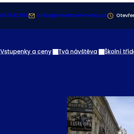
43 1 5321514
office@timetravel-vienna.at
Otevře
i
Vstupenky a ceny
Tvá návštěva
Školní tří