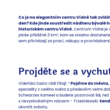
Co je na elegantním centru Vídně tak zvlá
den? Kde jinde soustředit nádheru bývalé h
historickém centru Vídně.
Centrum Vídně je
ploše přibližně 3 km², kam se snadno
dostanet
sem přicházejí za
prací, nákupy a procházkami
Projděte se a vychu
Vídeňáci často rádi říkají: “
Pojďme do města,
speciality z celého světa a především velmi d
Schwarzes Kameel a budete
pozorovat lidi, n
s nevyslovitelným názvem -
Trześniewski.
Send
ukončit sobotu.