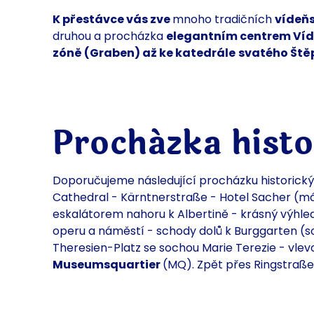
K přestávce vás zve
mnoho tradičních
vídeňs
druhou a procházka
elegantním centrem Víd
zóně (Graben) až ke
katedrále
svatého
Ště
Procházka hist
Doporučujeme následující
procházku historic
Cathedral - Kärntnerstraße - Hotel Sacher (má
eskalátorem nahoru k Albertině - krásný výhle
operu a náměstí - schody
dolů k
Burggarten (s
Theresien-Platz se sochou Marie Terezie - vlev
Museumsquartier
(MQ). Zpět přes Ringstraß