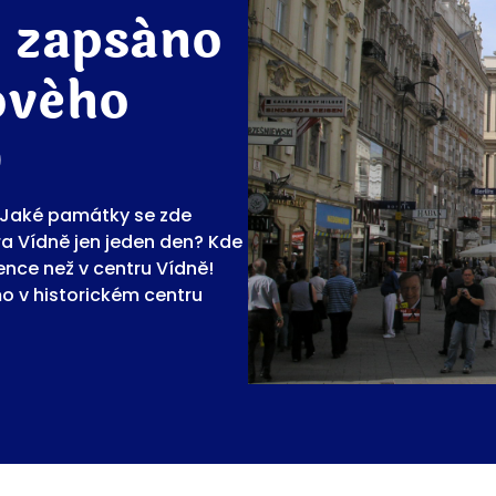
 zapsáno
ového
O
? Jaké památky se zde
a Vídně jen jeden den? Kde
ence než v centru Vídně!
mo v historickém centru