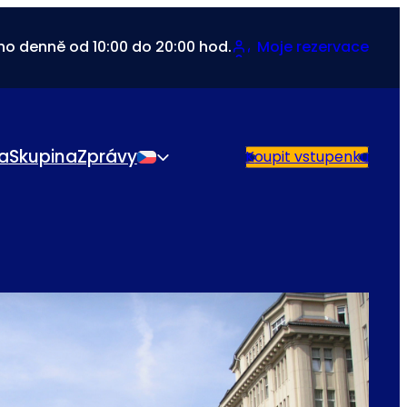
no denně od 10:00 do 20:00 hod.
Moje rezervace
da
Skupina
Zprávy
Koupit vstupenku
Čeština