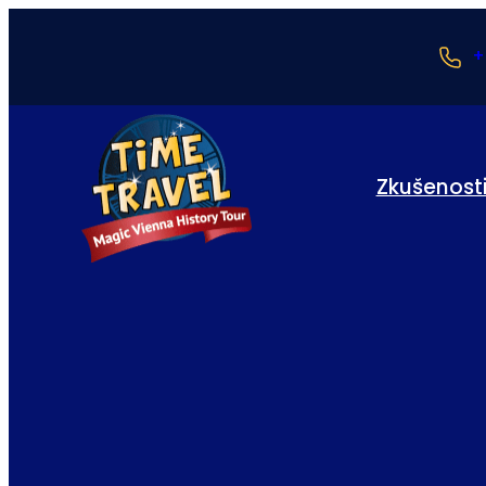
+
Zkušenost