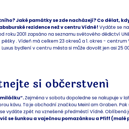
štního? Jaké
památky se
zde nacházejí? Co dělat, kd
absburské rezidence než v centru Vídně!
Vydáte se na
od roku 2001
zapsáno
na seznamu světového dědictví U
e pěšky
. Vídeň má celkem 23 okresů a
1. okres - centrum
.
Luxus bydlení v centru města si může dovolit jen asi 25 00
tnejte si občerstvení
 miláčku“.
Zejména v sobotu dopoledne se nakupuje v lah
obrou kávu. Ta je obchodní značkou Meinl am Graben. Pak
ež se vydáte zpět na vznešené předměstí Vídně. Oblíbená
vič se šunkou a vaječnou pomazánkou a
Pfiff (malé 