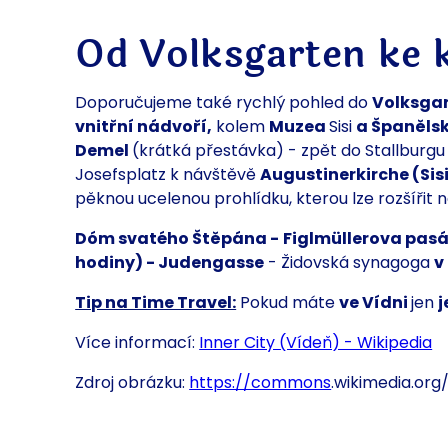
Od Volksgarten ke 
Doporučujeme také rychlý pohled do
Volksgar
vnitřní nádvoří,
kolem
Muzea
Sisi
a
Španělsk
Demel
(krátká přestávka) - zpět do Stallburg
Josefsplatz k návštěvě
Augustinerkirche (Sis
pěknou ucelenou prohlídku, kterou lze rozšířit
Dóm svatého Štěpána -
Figlmüllerova pasá
hodiny) - Judengasse
- Židovská synagoga
v
Tip na Time Travel:
Pokud máte
ve Vídni
jen
j
Více informací:
Inner City (Vídeň) - Wikipedia
Zdroj obrázku:
https://commons
.wikimedia.or