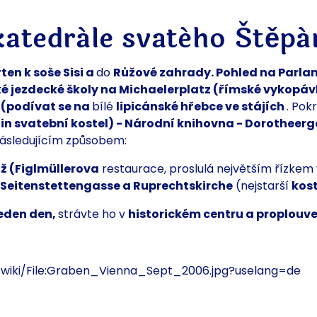
katedrále svatého Štěpá
ten k
soše Sisi a
do
Růžové zahrady.
Pohled na Parla
é jezdecké školy na
Michaelerplatz (římské vykopáv
u
(podívat se na
bílé
lipicánské hřebce ve stájích
. Pok
iin svatební kostel) - Národní knihovna - Dorotheer
 následujícím způsobem:
ž (Figlmüllerova
restaurace, proslulá největším řízkem
Seitenstettengasse a Ruprechtskirche
(nejstarší
kost
eden den,
strávte ho v
historickém centru a proplouv
g/wiki/File:Graben_Vienna_Sept_2006.jpg?uselang=de