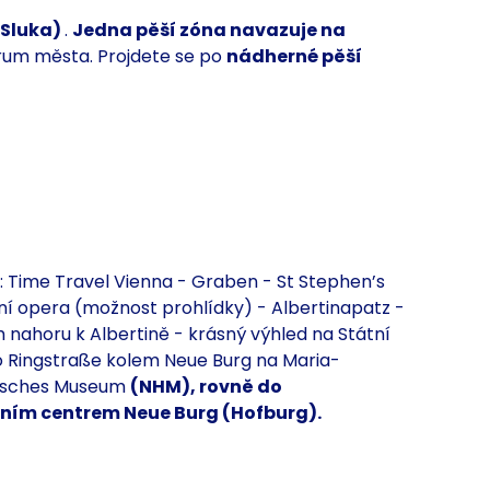
 Sluka)
.
Jedna pěší zóna navazuje na
rum města. Projdete se po
nádherné pěší
:
Time Travel Vienna - Graben - St Stephen’s
í opera (možnost prohlídky) - Albertinapatz -
em
nahoru k
Albertině - krásný výhled na Státní
o
Ringstraße kolem Neue Burg na
Maria-
risches Museum
(NHM), rovně do
ním centrem Neue Burg (Hofburg).