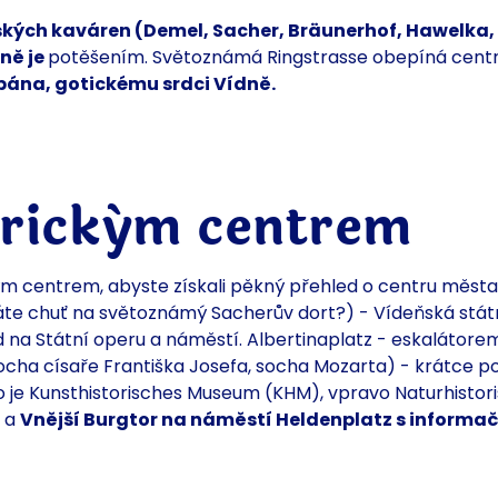
kých kaváren (Demel, Sacher, Bräunerhof, Hawelka,
ně je
potěšením.
Světoznámá Ringstrasse obepíná
cent
pána, gotickému srdci Vídně.
orickým centrem
kým centrem, abyste
získali
pěkný přehled o centru města
te chuť na světoznámý Sacherův dort?) - Vídeňská státn
d na Státní operu a náměstí. Albertinaplatz - eskalátor
ocha císaře Františka Josefa, socha Mozarta) - krátce p
o je
Kunsthistorisches Museum (KHM), vpravo Naturhisto
e a
Vnější Burgtor na
náměstí Heldenplatz s
informač