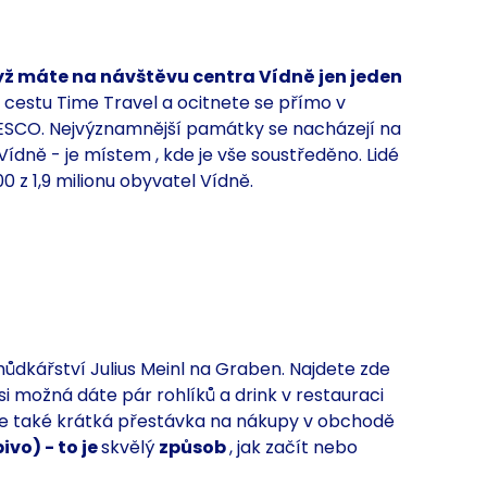
yž máte na návštěvu centra Vídně jen jeden
 cestu Time Travel a ocitnete se přímo v
NESCO.
Nejvýznamnější
památky se
nacházejí na
 Vídně - je místem
, kde je vše soustředěno. Lidé
0 z 1,9 milionu obyvatel Vídně.
ůdkářství Julius Meinl na Graben. Najdete zde
si
možná dáte pár
rohlíků a drink v restauraci
 je také krátká přestávka na nákupy v obchodě
pivo) - to je
skvělý
způsob
, jak začít nebo