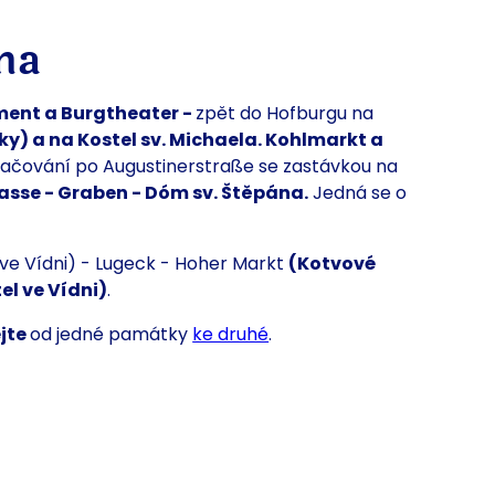
na
ment a Burgtheater -
zpět do Hofburgu na
ky) a na
Kostel sv. Michaela. Kohlmarkt a
račování po Augustinerstraße se zastávkou na
gasse - Graben - Dóm sv. Štěpána.
Jedná se o
 ve Vídni) - Lugeck - Hoher Markt
(Kotvové
el ve Vídni)
.
ejte
od jedné památky
ke druhé
.