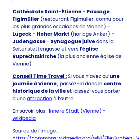
Cathédrale Saint-Étienne
-
Passage
Figlmüller
(restaurant Figlmüller, connu pour
les plus grandes escalopes de Vienne) -
Lugeck
-
Hoher Markt
(horloge Anker) -
Judengasse
-
Synagogue juive
dans la
Seitenstettengasse et vers l’
église
Ruprechtskirche
(la plus ancienne église de
Vienne)
Conseil Time Travel :
Si vous n’avez qu’
une
journée à Vienne
, passez-la dans le
centre
historique de la ville
et laissez-vous porter
d’une
attraction
à l’autre.
En savoir plus :
Innere Stadt (Vienne) -
Wikipedia
Source de l’image
:
https://commons.wikimedia.org/wiki/File:Graben