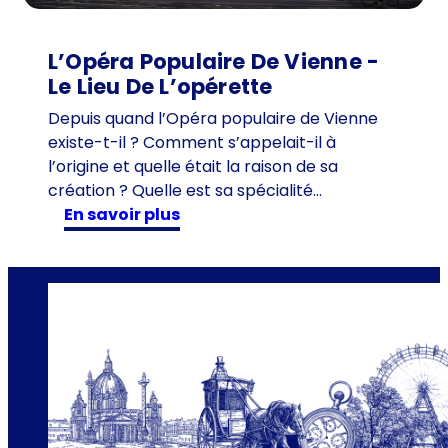
1
a
n
L’Opéra Populaire De Vienne -
s
Le Lieu De L’opérette
c
Depuis quand l’Opéra populaire de Vienne
h
existe-t-il ? Comment s’appelait-il à
e
l’origine et quelle était la raison de sa
z
création ? Quelle est sa spécialité…
T
:
en savoir plus
i
L
m
’
e
O
T
p
r
é
a
r
v
a
e
p
l
o