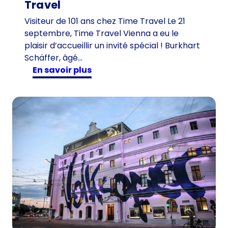
Travel
Visiteur de 101 ans chez Time Travel Le 21
septembre, Time Travel Vienna a eu le
plaisir d’accueillir un invité spécial ! Burkhart
Schäffer, âgé…
:
en savoir plus
V
i
s
i
t
e
u
r
d
e
1
0