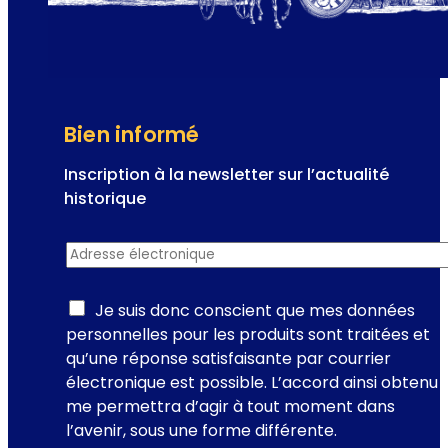
p
u
l
a
i
r
Bien informé
e
d
Inscription à la newsletter sur l’actualité
e
historique
V
n
i
Adresse électronique
*
e
e
w
n
s
Je suis donc conscient que mes données
n
l
personnelles pour les produits sont traitées et
e
e
qu’une réponse satisfaisante par courrier
-
t
électronique est possible. L’accord ainsi obtenu
l
t
me permettra d’agir à tout moment dans
e
e
l’avenir, sous une forme différente.
l