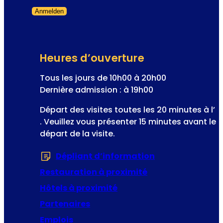
r
i
Anmelden
l
e
Formulaire ignoré
a
u
à
d
e
Heures d’ouverture
l
Tous les jours de 10h00 à 20h00
’
Dernière admission : à 19h00
o
p
Départ des visites toutes les 20 minutes à l’
é
. Veuillez vous présenter 15 minutes avant le
r
départ de la visite.
e
t
Dépliant d’information
(S’ouvre dans u
t
Restauration à proximité
e
Hôtels à proximité
Partenaires
Emplois