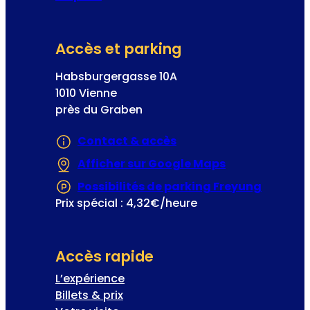
Accès et parking
Habsburgergasse 10A
1010 Vienne
près du Graben
Contact & accès
Afficher sur Google Maps
(S’ouvre dans 
Possibilités de parking Freyung
(S’ouvre
Prix spécial : 4,32€/heure
Accès rapide
L’expérience
Billets & prix