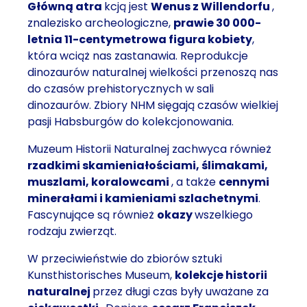
Główną atra
kcją jest
Wenus z Willendorfu
,
znalezisko archeologiczne,
prawie 30 000-
letnia
11-centymetrowa figura kobiety
,
która wciąż nas zastanawia. Reprodukcje
dinozaurów naturalnej wielkości przenoszą nas
do czasów prehistorycznych
w
sali
dinozaurów
. Zbiory NHM sięgają czasów wielkiej
pasji Habsburgów do kolekcjonowania.
Muzeum Historii Naturalnej zachwyca również
rzadkimi skamieniałościami, ślimakami,
muszlami, koralowcami
, a także
cennymi
minerałami i kamieniami szlachetnymi
.
Fascynujące są również
okazy
wszelkiego
rodzaju zwierząt.
W przeciwieństwie do zbiorów sztuki
Kunsthistorisches Museum,
kolekcje historii
naturalnej
przez długi czas były uważane za