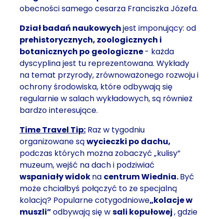
obecności samego cesarza Franciszka Józefa.
Dział badań naukowych
jest imponujący: od
prehistorycznych, zoologicznych i
botanicznych po geologiczne
- każda
dyscyplina jest tu reprezentowana. Wykłady
na temat przyrody, zrównoważonego rozwoju i
ochrony środowiska, które odbywają się
regularnie w salach wykładowych, są również
bardzo interesujące.
Time Travel Tip:
Raz w tygodniu
organizowane są
wycieczki po dachu,
podczas których można zobaczyć „kulisy”
muzeum, wejść na dach i podziwiać
wspaniały widok
na
centrum Wiednia.
Być
może chciałbyś połączyć to ze specjalną
kolacją? Popularne cotygodniowe
„kolacje w
muszli”
odbywają się w
sali kopułowej
, gdzie