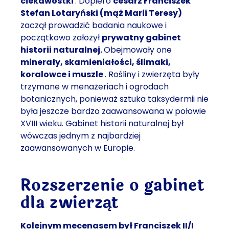
ciekawostki
. Dopiero
cesarz Franciszek
Stefan Lotaryński (mąż Marii Teresy)
zaczął prowadzić badania naukowe i
początkowo założył
prywatny gabinet
historii naturalnej.
Obejmowały one
minerały, skamieniałości, ślimaki,
koralowce i muszle
. Rośliny i zwierzęta były
trzymane w menażeriach i ogrodach
botanicznych, ponieważ sztuka taksydermii nie
była jeszcze bardzo zaawansowana w połowie
XVIII wieku. Gabinet historii naturalnej był
wówczas jednym z najbardziej
zaawansowanych w Europie.
Rozszerzenie o gabinet
dla zwierząt
Kolejnym mecenasem był Franciszek II/I