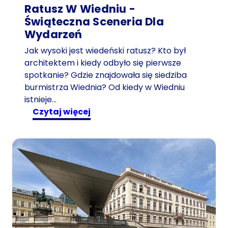
Ratusz W Wiedniu -
Świąteczna Sceneria Dla
Wydarzeń
Jak wysoki jest wiedeński ratusz? Kto był
architektem i kiedy odbyło się pierwsze
spotkanie? Gdzie znajdowała się siedziba
burmistrza Wiednia? Od kiedy w Wiedniu
istnieje…
:
czytaj więcej
R
a
t
u
s
z
w
W
i