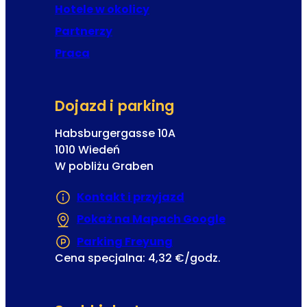
u
Hotele w okolicy
m
Partnerzy
Praca
Dojazd i parking
Habsburgergasse 10A
1010 Wiedeń
W pobliżu Graben
Kontakt i przyjazd
Pokaż na Mapach Google
(Otwiera się w
Parking Freyung
(Otwiera się w nowej ka
Cena specjalna: 4,32 €/godz.