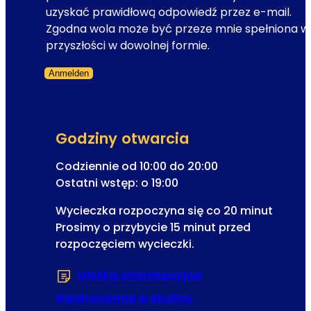
t
t
uzyskać prawidłową odpowiedź przez e-mail.
o
r
Zgodna wola może być przeze mnie spełniona w
r
a
przyszłości w dowolnej formie.
i
c
i
Anmelden
j
m
Formularz pominięty
a
i
e
ł
-
o
Godziny otwarcia
m
s
a
Codziennie od 10:00 do 20:00
n
i
Ostatni wstęp: o 19:00
e
l
j
Wycieczka rozpoczyna się co 20 minut
d
d
Prosimy o przybycie 15 minut przed
o
o
rozpoczęciem wycieczki.
m
u
Ulotka informacyjna
(Otwiera się w now
z
Gastronomia w okolicy
e