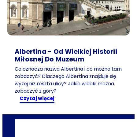
e
d
n
i
u
-
ś
Albertina - Od Wielkiej Historii
w
Miłosnej Do Muzeum
i
Co oznacza nazwa Albertina i co można tam
ą
zobaczyć? Dlaczego Albertina znajduje się
t
wyżej niż reszta ulicy? Jakie widoki można
e
zobaczyć z góry?
c
:
czytaj więcej
z
A
n
l
a
b
s
e
c
r
e