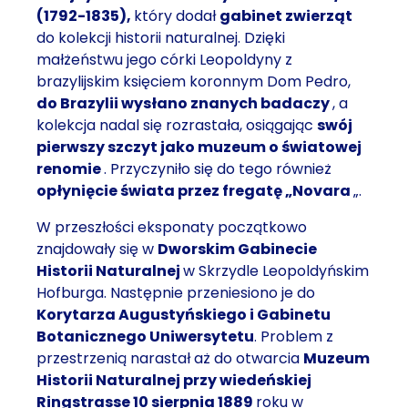
(1792-1835),
który dodał
gabinet zwierząt
do kolekcji historii naturalnej. Dzięki
małżeństwu jego córki Leopoldyny z
brazylijskim księciem koronnym Dom Pedro,
do Brazylii wysłano znanych badaczy
, a
kolekcja nadal się rozrastała, osiągając
swój
pierwszy szczyt jako muzeum o światowej
renomie
. Przyczyniło się do tego również
opłynięcie świata przez fregatę „Novara
„.
W przeszłości eksponaty początkowo
znajdowały się w
Dworskim Gabinecie
Historii Naturalnej
w Skrzydle Leopoldyńskim
Hofburga. Następnie przeniesiono je do
Korytarza Augustyńskiego i Gabinetu
Botanicznego Uniwersytetu
. Problem z
przestrzenią narastał aż do otwarcia
Muzeum
Historii Naturalnej przy wiedeńskiej
Ringstrasse
10 sierpnia 1889
roku w