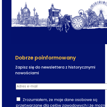
t
n
i
e
n
r
a
i
-
a
o
d
d
l
w
a
i
w
e
y
Dobrze poinformowany
l
d
k
Zapisz się do newslettera z historycznymi
a
i
nowościami
r
e
z
R
j
e
Adres e-mail
*
e
h
ń
j
i
e
Zrozumiałem, że moje dane osobowe są
s
s
przetwarzane dla celów zawodowych i że możn