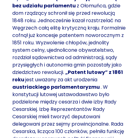
bez udziału parlamentu
z Ołomuńca, gdzie
dom rządzący schronił się przed rewolucją
1848 roku. Jednocześnie kazał rozstrzelać na
Węgrzech całą elitę krytyczną kraju. Formalnie
cofnął już koncesje patentem noworocznym z
1851 roku. Wyzwolenie chłopów, jednolity
system celny, ujednolicone obywatelstwo,
rozdział sądownictwa od administracji, sądy
przysięgłych i autonomia gmin pozostały jako
dziedzictwo rewolucji.
„Patent lutowy” z 1861
roku
jest uważany za akt urodzenia
austriackiego parlamentaryzmu
. W
konstytucji lutowej ustawodawstwo było
podzielone między cesarza i dwie izby Rady
Cesarskiej. Izbę Reprezentantów Rady
Cesarskiej mieli tworzyć deputowani
delegowani przez sejmy prowincjonalne. Rada
Cesarska, licząca 100 członków, pełniła funkcję