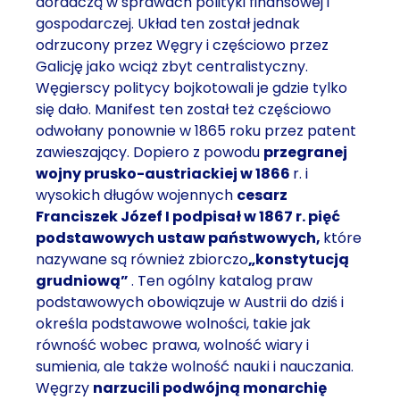
doradczą w sprawach polityki finansowej i
gospodarczej. Układ ten został jednak
odrzucony przez Węgry i częściowo przez
Galicję jako wciąż zbyt centralistyczny.
Węgierscy politycy bojkotowali je gdzie tylko
się dało. Manifest ten został też częściowo
odwołany ponownie w 1865 roku przez patent
zawieszający. Dopiero z powodu
przegranej
wojny prusko-austriackiej w 1866
r. i
wysokich długów wojennych
cesarz
Franciszek Józef I podpisał w 1867 r. pięć
podstawowych ustaw państwowych,
które
nazywane są również zbiorczo
„konstytucją
grudniową”
. Ten ogólny katalog praw
podstawowych obowiązuje w Austrii do dziś i
określa podstawowe wolności, takie jak
równość wobec prawa, wolność wiary i
sumienia, ale także wolność nauki i nauczania.
Węgrzy
narzucili podwójną monarchię