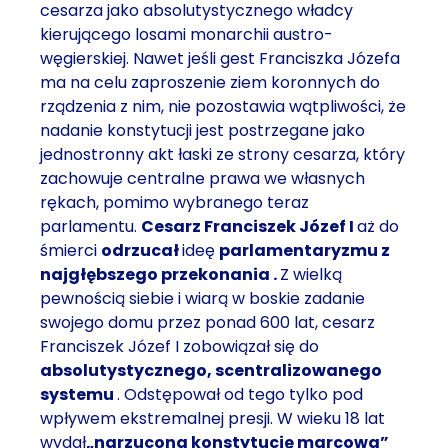
cesarza jako absolutystycznego władcy
kierującego losami monarchii austro-
węgierskiej. Nawet jeśli gest Franciszka Józefa
ma na celu zaproszenie ziem koronnych do
rządzenia z nim, nie pozostawia wątpliwości, że
nadanie konstytucji jest postrzegane jako
jednostronny akt łaski ze strony cesarza, który
zachowuje centralne prawa we własnych
rękach, pomimo wybranego teraz
parlamentu.
Cesarz Franciszek Józef I
aż do
śmierci
odrzucał
ideę
parlamentaryzmu z
najgłębszego przekonania
.
Z wielką
pewnością siebie i wiarą w boskie zadanie
swojego domu przez ponad 600 lat, cesarz
Franciszek Józef I zobowiązał się do
absolutystycznego, scentralizowanego
systemu
. Odstępował od tego tylko pod
wpływem ekstremalnej presji. W wieku 18 lat
wydał
„narzuconą konstytucję marcową”