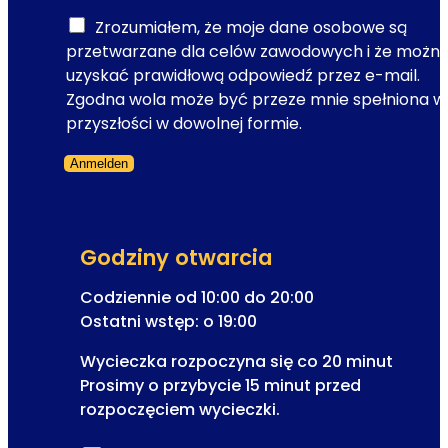
c
e
Zrozumiałem, że moje dane osobowe są
d
przetwarzane dla celów zawodowych i że możn
l
uzyskać prawidłową odpowiedź przez e-mail.
a
Zgodna wola może być przeze mnie spełniona w
o
przyszłości w dowolnej formie.
p
Anmelden
e
Formularz pominięty
r
e
t
Godziny otwarcia
k
i
Codziennie od 10:00 do 20:00
Ostatni wstęp: o 19:00
Wycieczka rozpoczyna się co 20 minut
Prosimy o przybycie 15 minut przed
rozpoczęciem wycieczki.