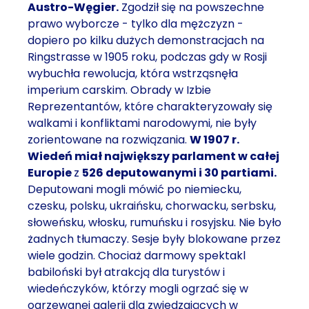
Austro-Węgier.
Zgodził się na powszechne
prawo wyborcze - tylko dla mężczyzn -
dopiero po kilku dużych demonstracjach na
Ringstrasse w 1905 roku, podczas gdy w Rosji
wybuchła rewolucja, która wstrząsnęła
imperium carskim. Obrady w Izbie
Reprezentantów, które charakteryzowały się
walkami i konfliktami narodowymi, nie były
zorientowane na rozwiązania.
W 1907 r.
Wiedeń miał największy parlament w całej
Europie
z
526 deputowanymi i 30 partiami.
Deputowani mogli mówić po niemiecku,
czesku, polsku, ukraińsku, chorwacku, serbsku,
słoweńsku, włosku, rumuńsku i rosyjsku. Nie było
żadnych tłumaczy. Sesje były blokowane przez
wiele godzin. Chociaż darmowy spektakl
babiloński był atrakcją dla turystów i
wiedeńczyków, którzy mogli ogrzać się w
ogrzewanej galerii dla zwiedzających w