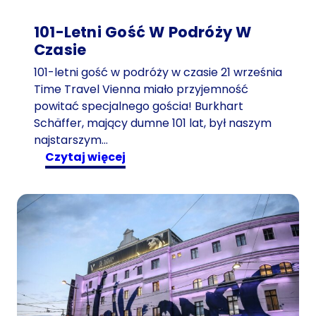
101-Letni Gość W Podróży W
Czasie
101-letni gość w podróży w czasie 21 września
Time Travel Vienna miało przyjemność
powitać specjalnego gościa! Burkhart
Schäffer, mający dumne 101 lat, był naszym
najstarszym…
:
czytaj więcej
1
0
1
-
l
e
t
n
i