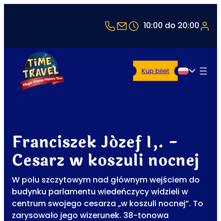
+43 1 5321514
office@timetravel-vie
10:00 do 20:00
Kup bilet
Polski
Franciszek Józef I,. -
Cesarz w koszuli nocnej
W polu szczytowym nad głównym wejściem do
budynku parlamentu wiedeńczycy widzieli w
centrum swojego cesarza „w koszuli nocnej”. To
zarysowało jego wizerunek. 38-tonowa