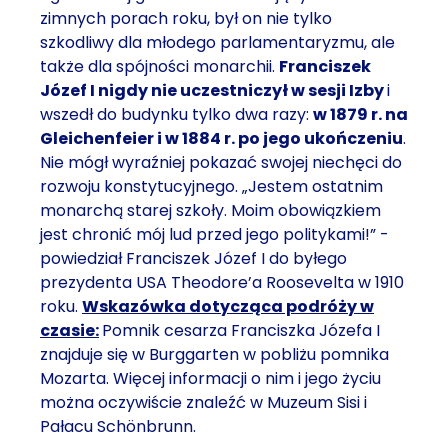
zimnych porach roku, był on nie tylko
szkodliwy dla młodego parlamentaryzmu, ale
także dla spójności monarchii.
Franciszek
Józef I nigdy nie uczestniczył w sesji Izby
i
wszedł do budynku tylko dwa razy:
w 1879 r. na
Gleichenfeier i w 1884 r. po jego ukończeniu
.
Nie mógł wyraźniej pokazać swojej niechęci do
rozwoju konstytucyjnego. „Jestem ostatnim
monarchą starej szkoły. Moim obowiązkiem
jest chronić mój lud przed jego politykami!” -
powiedział Franciszek Józef I do byłego
prezydenta USA Theodore’a Roosevelta w 1910
roku.
Wskazówka dotycząca podróży w
czasie:
Pomnik cesarza Franciszka Józefa I
znajduje się w Burggarten w pobliżu pomnika
Mozarta. Więcej informacji o nim i jego życiu
można oczywiście znaleźć w Muzeum Sisi i
Pałacu Schönbrunn.