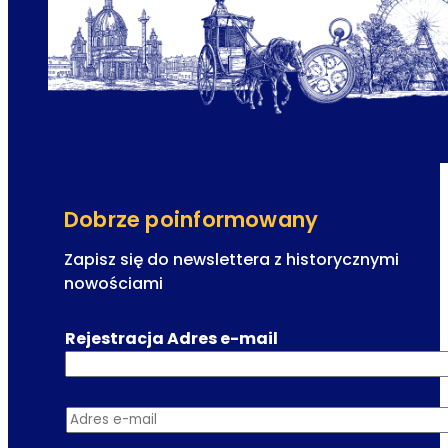
s
k
a
V
o
l
k
s
o
Dobrze poinformowany
p
e
Zapisz się do newslettera z historycznymi
r
nowościami
-
m
Rejestracja Adres e-mail
i
e
j
Adres e-mail
*
s