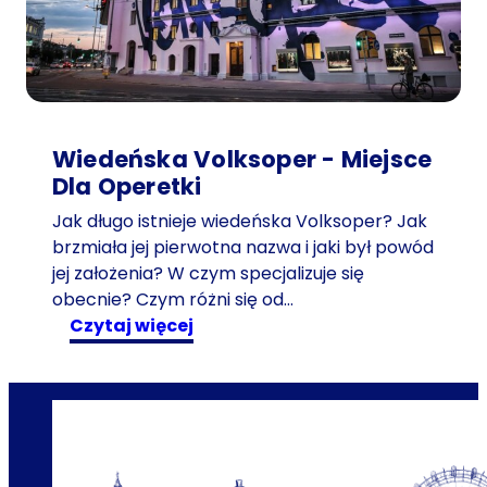
g
o
ś
ć
w
p
Wiedeńska Volksoper - Miejsce
o
Dla Operetki
d
Jak długo istnieje wiedeńska Volksoper? Jak
r
brzmiała jej pierwotna nazwa i jaki był powód
ó
jej założenia? W czym specjalizuje się
ż
obecnie? Czym różni się od…
y
:
czytaj więcej
w
W
c
i
z
e
a
d
s
e
i
ń
e