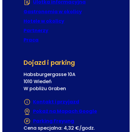
Ulotka informacyjna
(Otwiera się w now
Gastronomia w okolicy
Hotele w okolicy
Partnerzy
Praca
Dojazd i parking
Habsburgergasse 10A
1010 Wiedeń
W pobliżu Graben
Kontakt i przyjazd
Pokaż na Mapach Google
(Otwiera się w
Parking Freyung
(Otwiera się w nowej ka
Cena specjalna: 4,32 €/godz.