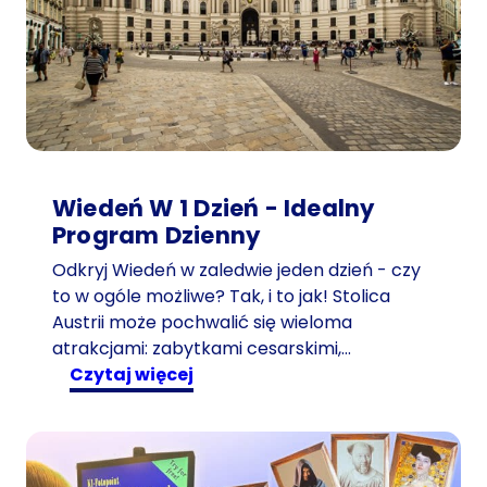
Wiedeń W 1 Dzień - Idealny
Program Dzienny
Odkryj Wiedeń w zaledwie jeden dzień - czy
to w ogóle możliwe? Tak, i to jak! Stolica
Austrii może pochwalić się wieloma
atrakcjami: zabytkami cesarskimi,…
:
czytaj więcej
W
i
e
d