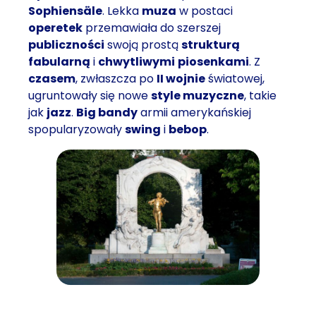
Sophiensäle
. Lekka
muza
w postaci
operetek
przemawiała do szerszej
publiczności
swoją prostą
strukturą
fabularną
i
chwytliwymi
piosenkami
. Z
czasem
, zwłaszcza po
II wojnie
światowej,
ugruntowały się nowe
style muzyczne
, takie
jak
jazz
.
Big bandy
armii amerykańskiej
spopularyzowały
swing
i
bebop
.