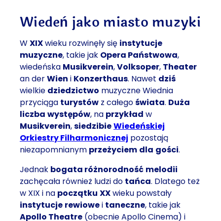
Wiedeń jako miasto muzyki
W
XIX
wieku rozwinęły się
instytucje
muzyczne
, takie jak
Opera Państwowa
,
wiedeńska
Musikverein
,
Volksoper
,
Theater
an der
Wien
i
Konzerthaus
. Nawet
dziś
wielkie
dziedzictwo
muzyczne Wiednia
przyciąga
turystów
z całego
świata
.
Duża
liczba
występów
, na
przykład
w
Musikverein
,
siedzibie
Wiedeńskiej
Orkiestry Filharmonicznej
pozostają
niezapomnianym
przeżyciem
dla
gości
.
Jednak
bogata różnorodność
melodii
zachęcała również ludzi do
tańca
. Dlatego też
w XIX i na
początku
XX
wieku powstały
instytucje
rewiowe
i
taneczne
, takie jak
Apollo Theatre
(obecnie Apollo Cinema) i