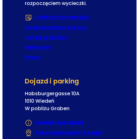
rozpoczęciem wycieczki.
l
V
Ulotka informacyjna
(Otwiera się w now
i
Gastronomia w okolicy
e
n
Hotele w okolicy
n
Partnerzy
a
Praca
Dojazd i parking
Habsburgergasse 10A
1010 Wiedeń
W pobliżu Graben
Kontakt i przyjazd
Pokaż na Mapach Google
(Otwiera się w