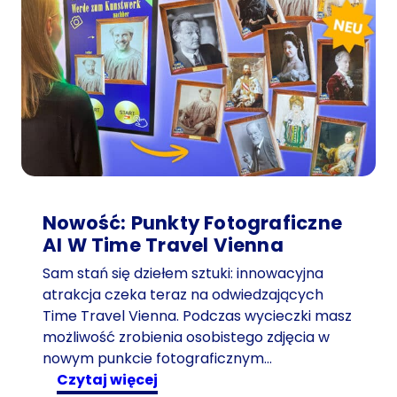
e
ń
w
1
d
z
i
e
ń
-
Nowość: Punkty Fotograficzne
i
AI W Time Travel Vienna
d
e
Sam stań się dziełem sztuki: innowacyjna
a
atrakcja czeka teraz na odwiedzających
l
Time Travel Vienna. Podczas wycieczki masz
n
możliwość zrobienia osobistego zdjęcia w
y
nowym punkcie fotograficznym…
p
:
czytaj więcej
r