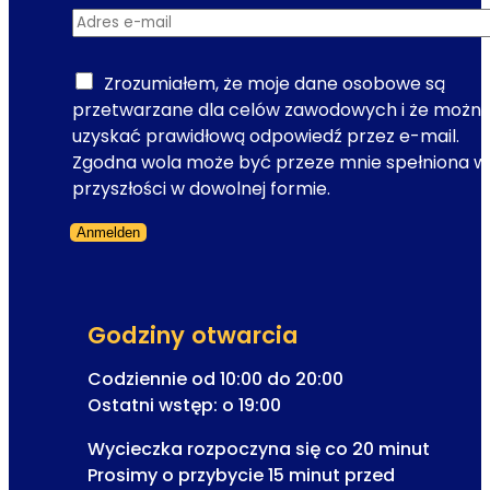
d
a
Adres e-mail
*
o
f
A
i
d
Zrozumiałem, że moje dane osobowe są
c
r
przetwarzane dla celów zawodowych i że możn
z
e
uzyskać prawidłową odpowiedź przez e-mail.
n
s
Zgodna wola może być przeze mnie spełniona w
e
e
przyszłości w dowolnej formie.
A
-
I
Anmelden
m
w
Formularz pominięty
a
T
i
i
l
m
Godziny otwarcia
e
Codziennie od 10:00 do 20:00
T
Ostatni wstęp: o 19:00
r
a
Wycieczka rozpoczyna się co 20 minut
v
Prosimy o przybycie 15 minut przed
e