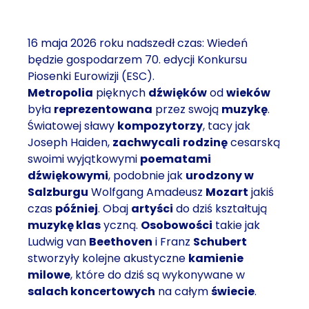
16 maja 2026 roku nadszedł czas: Wiedeń
będzie gospodarzem 70. edycji Konkursu
Piosenki Eurowizji (ESC).
Metropolia
pięknych
dźwięków
od
wieków
była
reprezentowana
przez swoją
muzykę
.
Światowej sławy
kompozytorzy
, tacy jak
Joseph Haiden,
zachwycali
rodzinę
cesarską
swoimi wyjątkowymi
poematami
dźwiękowymi
, podobnie jak
urodzony w
Salzburgu
Wolfgang Amadeusz
Mozart
jakiś
czas
później
. Obaj
artyści
do dziś kształtują
muzykę klas
yczną.
Osobowości
takie jak
Ludwig van
Beethoven
i Franz
Schubert
stworzyły kolejne akustyczne
kamienie
milowe
, które do dziś są wykonywane w
salach koncertowych
na całym
świecie
.