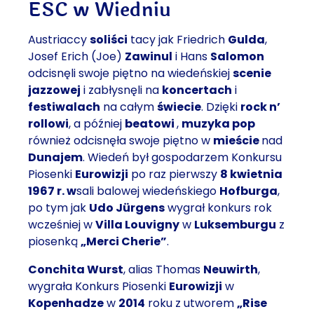
ESC w Wiedniu
Austriaccy
soliści
tacy jak Friedrich
Gulda
,
Josef Erich (Joe)
Zawinul
i Hans
Salomon
odcisnęli swoje piętno na wiedeńskiej
scenie
jazzowej
i zabłysnęli na
koncertach
i
festiwalach
na całym
świecie
. Dzięki
rock n’
rollowi
, a później
beatowi
,
muzyka pop
również odcisnęła swoje piętno w
mieście
nad
Dunajem
. Wiedeń był gospodarzem Konkursu
Piosenki
Eurowizji
po raz pierwszy
8 kwietnia
1967 r. w
sali balowej wiedeńskiego
Hofburga
,
po tym jak
Udo Jürgens
wygrał konkurs rok
wcześniej w
Villa Louvigny
w
Luksemburgu
z
piosenką
„Merci Cherie”
.
Conchita Wurst
, alias Thomas
Neuwirth
,
wygrała Konkurs Piosenki
Eurowizji
w
Kopenhadze
w
2014
roku z utworem
„Rise