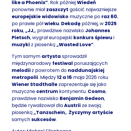
like a Phoenix”
. Rok później
Wiedeń
ponownie miał
zaszczyt
gościć najważniejsze
europejskie
widowisko
muzyczne po
raz 60.
po prawie pół
wieku
.
Dekadę
później, w
2025
roku
,
„JJ
„, prawdziwe nazwisko
Johannes
Pietsch
, wygrał europejski
konkurs
śpiewu
i
muzyki
z piosenką
„Wasted Love”
.
Tym samym
artysta
sprowadził
międzynarodowy
festiwal
poruszających
melodii
z powrotem do
naddunajskiej
metropolii
. Między
12 a 16
maja 2026 roku
Wiener Stadthalle
zaprezentuje się jako
muzyczne
centrum
kontynentu.
Cosmo
,
prawdziwe nazwisko
Benjamin Gedeon
,
będzie rywalizował dla
Austrii
ze swoją
piosenką
„Tanzschein
„.
Życzymy
artyście
samych
sukcesów
.