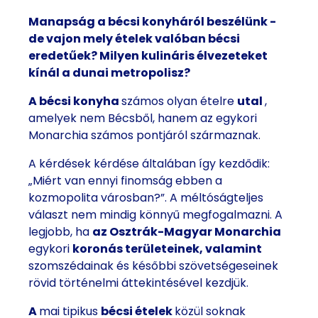
Manapság a bécsi konyháról beszélünk -
de vajon mely ételek valóban bécsi
eredetűek? Milyen kulináris élvezeteket
kínál a dunai metropolisz?
A bécsi konyha
számos olyan ételre
utal
,
amelyek nem Bécsből, hanem az egykori
Monarchia számos pontjáról származnak.
A kérdések kérdése általában így kezdődik:
„Miért van ennyi finomság ebben a
kozmopolita városban?”. A méltóságteljes
választ nem mindig könnyű megfogalmazni. A
legjobb, ha
az Osztrák-Magyar Monarchia
egykori
koronás területeinek, valamint
szomszédainak és későbbi szövetségeseinek
rövid történelmi áttekintésével kezdjük.
A
mai tipikus
bécsi ételek
közül soknak