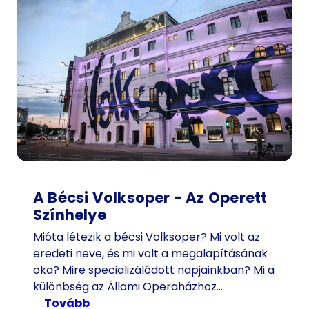
é
v
e
s
l
á
t
o
g
a
t
ó
A Bécsi Volksoper - Az Operett
a
Színhelye
z
Mióta létezik a bécsi Volksoper? Mi volt az
i
eredeti neve, és mi volt a megalapításának
d
oka? Mire specializálódott napjainkban? Mi a
ő
különbség az Állami Operaházhoz…
u
:
tovább
t