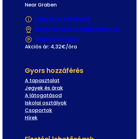
Near Graben
Kapcsolat és érkezés
Megjelenítés a Google Maps-en
(Új fül
Parkoló Freyung
(Új fülön vagy ablakba
Akciós ár: 4,32€/óra
Gyors hozzáférés
A tapasztalat
Jegyek és árak
A látogatásod
Iskolai osztályok
Csoportok
Hírek