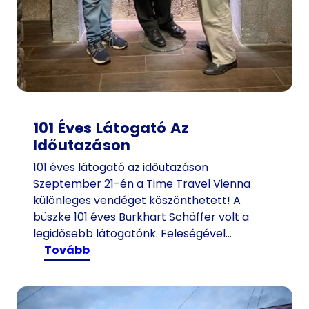
101 Éves Látogató Az
Időutazáson
101 éves látogató az időutazáson
Szeptember 21-én a Time Travel Vienna
különleges vendéget köszönthetett! A
büszke 101 éves Burkhart Schäffer volt a
legidősebb látogatónk. Feleségével…
:
tovább
1
0
1