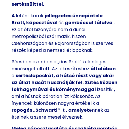
sertéssülttel.
A
letűnt korok
jellegzetes ünnepi étele
:
Bratl, káposztával
és
gombóccal
tálalva
.
Ez az étel bizonyára nem a dunai
metropoliszból származik, hiszen
Csehországban és Bajorországban is szerves
részét képezi a nemzeti étlapoknak.
Bécsben azonban a „das Bratl” különleges
minőséget öltött. Az elkészítéshez
általában
a
sertéslapockát, a hátsó részt vagy akár
az állat hasát használják fel
.
Sütés közben
fokhagymával és
köménymaggal
ízesítik
,
ami a húsnak páratlan ízt kölcsönöz. Az
ínyencek különösen nagyra értékelik a
ropogós „Schwartl”
-t
, amelyet
ennek az
ételnek a szerelmesei élveznek.
Meleg káposztasaláta és
szalvétagombóc