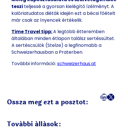
teszi
teljessé a gyorsan kielégítő ízélményt. A
kalóriatudatos diéták idején ezt a bécsi főételt
már csak az ínyencek értékelik.
Time Travel tipp:
A legtöbb étteremben
általában minden étlapon találsz sertéssültet.
A sertéscsülök (Stelze) a legfinomabb a
Schweizerhausban a Praterben.
További információ:
schweizerhaus.at
Facebook
LinkedI
X
Mail
Ossza meg ezt a posztot:
További állások: