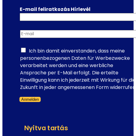
p
E-mail feliratkozás Hírlevél
e
r
e
E-mail
*
t
t
s
Ich bin damit einverstanden, dass meine
z
personenbezogenen Daten für Werbezwecke
í
verarbeitet werden und eine werbliche
n
Ansprache per E-Mail erfolgt. Die erteilte
h
Einwilligung kann ich jederzeit mit Wirkung für die
e
Zukunft in jeder angemessenen Form widerrufen
l
Anmelden
y
Formanyomtatvány kihagyva
e
Nyitva tartás