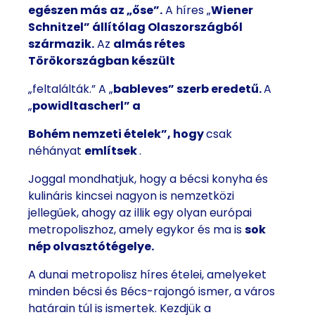
egészen más
az
„őse”.
A híres „
Wiener
Schnitzel” állítólag Olaszországból
származik.
Az
almás rétes
Törökországban készült
„feltalálták.” A „
bableves” szerb eredetű.
A
„
powidltascherl” a
Bohém nemzeti ételek”, hogy
csak
néhányat
említsek
.
Joggal mondhatjuk, hogy a bécsi konyha és
kulináris kincsei nagyon is nemzetközi
jellegűek, ahogy az illik egy olyan európai
metropoliszhoz, amely egykor és ma is
sok
nép olvasztótégelye.
A dunai metropolisz híres ételei, amelyeket
minden bécsi és Bécs-rajongó ismer, a város
határain túl is ismertek. Kezdjük a