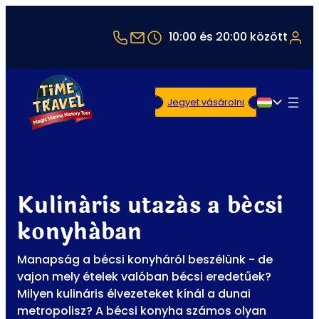
+43 1 5321514
office@timetravel-vienna.at
10:00 és 20:00 között
Jegyet vásárolni
Magyar
Kulináris utazás a bécsi
konyhában
Manapság a bécsi konyháról beszélünk - de
vajon mely ételek valóban bécsi eredetűek?
Milyen kulináris élvezeteket kínál a dunai
metropolisz? A bécsi konyha számos olyan