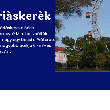
riáskerék
i óriáskereke Bécs
r neve? Mire használták
 megy egy bécsi a Práterbe,
legnagyobb parkja 6 km²-es
 . Az…