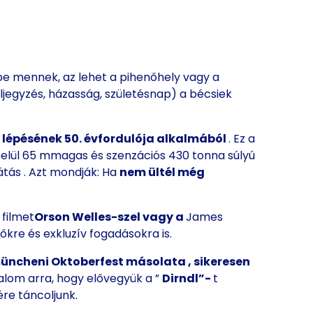
be mennek, az lehet a pihenőhely vagy a
eljegyzés, házasság, születésnap) a bécsiek
 lépésének 50. évfordulója alkalmából
. Ez a
belül 65 m
magas és
szenzációs 430
tonna
súlyú
látás
.
Azt mondják: Ha
nem ültél még
 filmet
Orson Welles-szel vagy a
James
őkre és exkluzív fogadásokra is.
üncheni Oktoberfest
másolata
, sikeresen
lom arra, hogy elővegyük a ”
Dirndl”-
t
ére táncoljunk.