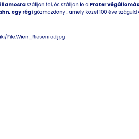
villamosra
szálljon fel, és szálljon le a
Prater végállomás
ahn, egy régi
gőzmozdony
,
amely közel 100 éve száguld 
iki/File:Wien_Riesenrad.jpg