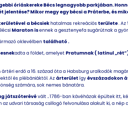
grégebbi óriáskereke Bécs legnagyobb parkjában.
Honna
t jelentése? Mikor megy egy bécsi a Práterbe, és mik
erületével
a bécsiek
hatalmas rekreációs
területe
. Az
Bécsi
Maraton is
ennek a gesztenyefa sugárútnak a gyö
ármazó oklevélben
található
.
esnek
adta a földet, amelyet
Pratumnak (
latinul „rét”
n ártéri erdő a 16. század óta a Habsburg uralkodók magán
ektől és plébániáktól. Az
árterület
így
évszázadokon á
zönség számára, sok nemes bánatára.
ág játszóterévé
vált
.
1786-ban kávéházak épültek itt, 
 az udvari társaság csillogó felvonulása alakult ki, a nép 