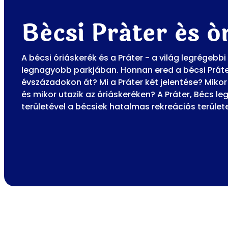
Bécsi Práter és ó
A bécsi óriáskerék és a Práter - a világ legrégebb
legnagyobb parkjában. Honnan ered a bécsi Práte
évszázadokon át? Mi a Práter két jelentése? Mikor
és mikor utazik az óriáskeréken? A Práter, Bécs 
területével a bécsiek hatalmas rekreációs területe