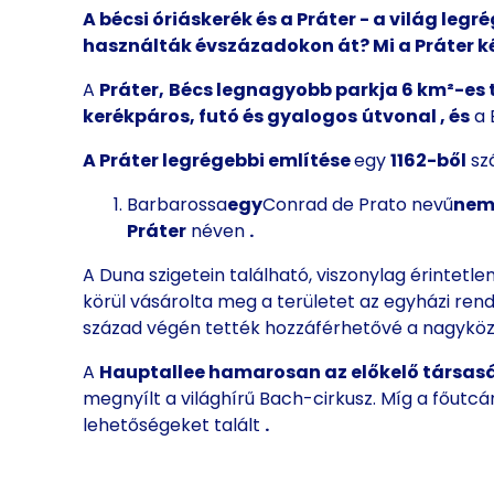
A bécsi óriáskerék és a Práter - a világ le
használták évszázadokon át? Mi a Práter ké
A
Práter,
Bécs legnagyobb parkja 6 km²-es t
kerékpáros, futó és gyalogos
útvonal
, és
a 
A Práter legrégebbi említése
egy
1162-ből
sz
Barbarossa
egy
Conrad de Prato nevű
nem
Práter
néven
.
A Duna szigetein található, viszonylag érintetle
körül vásárolta meg a területet az egyházi rend
század végén tették hozzáférhetővé a nagykö
A
Hauptallee hamarosan
az előkelő társas
megnyílt a világhírű Bach-cirkusz. Míg a főutcán
lehetőségeket talált
.