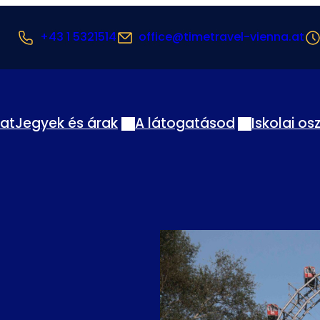
+43 1 5321514
office@timetravel-vienna.at
lat
Jegyek és árak
A látogatásod
Iskolai os