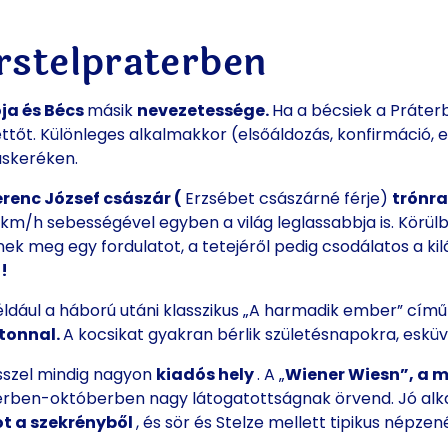
rstelpraterben
ja és
Bécs
másik
nevezetessége.
Ha a bécsiek a Práter
ttőt. Különleges alkalmakkor (elsőáldozás, konfirmáció, 
áskeréken.
erenc József császár (
Erzsébet császárné férje)
trónra
7 km/h sebességével egyben a világ leglassabbja is. Körül
znek meg
egy
fordulatot,
a tetejéről
pedig
csodálatos
a
ki
!
ldául a háború utáni klasszikus „A harmadik ember” című
ltonnal.
A kocsikat gyakran bérlik születésnapokra, esküv
sszel mindig nagyon
kiadós hely
. A „
Wiener Wiesn”, a
m
rben-októberben nagy látogatottságnak örvend. Jó alka
ot
a szekrényből
, és sör és Stelze mellett tipikus népzen