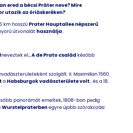
n ered a bécsi Práter neve? Mire
or utazik az óriáskeréken?
 5 km hosszú
Prater Hauptallee népszerű
nyörű útvonalát
használja
.
)
neveztek el
.
. A de Prato család
később
vadászterületeként szolgált. II. Maximilian 1560
t
a
Habsburgok vadászterülete
volt
, és a 18.
később panorámát emeltek, 1808-ban pedig
a
Wurstelpraterben
egyre újabb szórakozási