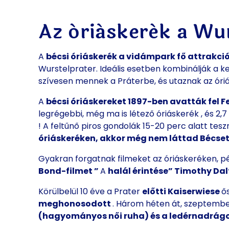
Az óriáskerék a Wu
A
bécsi óriáskerék
a vidámpark fő attrakció
Wurstelprater. Ideális esetben kombinálják a ke
szívesen mennek a Práterbe, és utaznak az óri
A
bécsi óriáskereket
1897-ben avatták fel F
legrégebbi
,
még ma is
létező
óriáskerék
, és 2,
!
A feltűnő
piros gondolák
15-20 perc
alatt
tes
óriáskeréken, akkor még nem láttad Bécset
Gyakran forgatnak filmeket az óriáskeréken, pé
Bond-filmet ”
A
halál érintése” Timothy Da
Körülbelül 10 éve a Prater
előtti Kaiserwiese
ő
meghonosodott
. Három héten át, szeptembe
(hagyományos női ruha) és a ledérnadrág