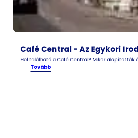
Café Central - Az Egykori Iro
Hol található a Café Central? Mikor alapították 
:
tovább
C
a
f
é
C
e
n
t
r