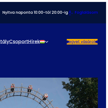
Nyitva naponta 10:00-tól 20:00-ig
Foglalásom
ztály
Csoport
Hírek
Jegyet vásárolni
Magyar