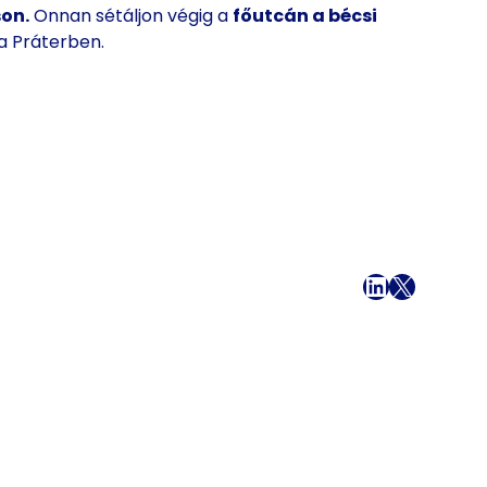
on.
Onnan sétáljon végig a
főutcán a
bécsi
a Práterben.
Facebook
LinkedIn
X
Mail