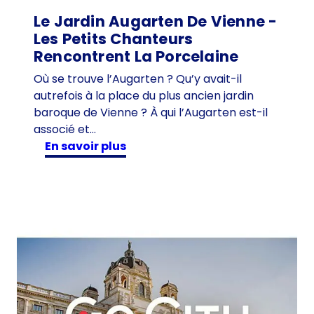
Le Jardin Augarten De Vienne -
Les Petits Chanteurs
Rencontrent La Porcelaine
Où se trouve l’Augarten ? Qu’y avait-il
autrefois à la place du plus ancien jardin
baroque de Vienne ? À qui l’Augarten est-il
associé et…
:
en savoir plus
L
e
j
a
r
d
i
n
A
u