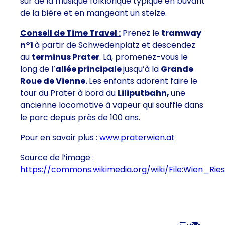
sur de la musique folklorique typique en buvant
de la bière et en mangeant un stelze.
Conseil de Time Travel :
Prenez le
tramway
n°1
à partir de Schwedenplatz et descendez
au
terminus Prater
. Là, promenez-vous le
long de l’
allée principale
jusqu’à la
Grande
Roue de Vienne.
Les enfants adorent faire le
tour du Prater à bord du
Liliputbahn,
une
ancienne locomotive à vapeur qui souffle dans
le parc depuis près de 100 ans.
Pour en savoir plus :
www.praterwien.at
Source de l’image
:
https://commons.wikimedia.org/wiki/File:Wien_Ries