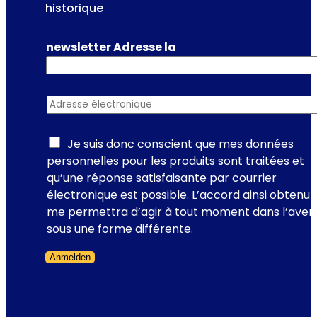
y
historique
o
b
n
r
t
newsletter Adresse la
e
r
a
e
k
n
Adresse électronique
*
e
t
n
l
E
Je suis donc conscient que mes données
a
u
personnelles pour les produits sont traitées et
p
r
qu’une réponse satisfaisante par courrier
o
o
électronique est possible. L’accord ainsi obtenu
r
p
me permettra d’agir à tout moment dans l’aveni
c
e
sous une forme différente.
e
?
l
Anmelden
a
Formulaire ignoré
i
n
e