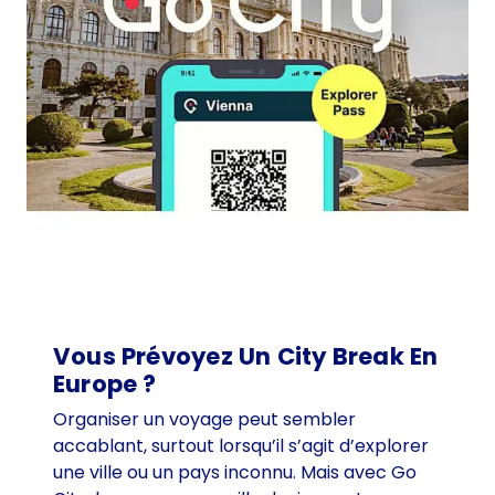
g
a
r
t
e
n
d
e
V
i
e
n
n
Vous Prévoyez Un City Break En
e
Europe ?
-
Organiser un voyage peut sembler
l
accablant, surtout lorsqu’il s’agit d’explorer
e
une ville ou un pays inconnu. Mais avec Go
s