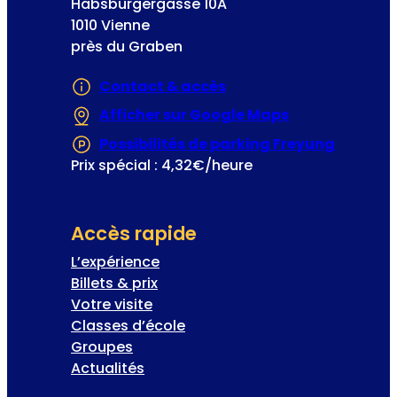
Habsburgergasse 10A
1010 Vienne
près du Graben
Contact & accès
Afficher sur Google Maps
(S’ouvre dans 
Possibilités de parking Freyung
(S’ouvre
Prix spécial : 4,32€/heure
Accès rapide
L’expérience
Billets & prix
Votre visite
Classes d’école
Groupes
Actualités