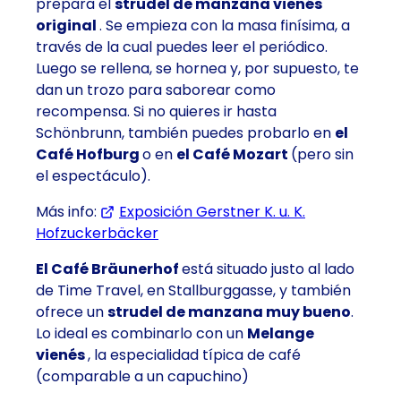
prepara el
strudel de manzana vienés
original
. Se empieza con la masa finísima, a
través de la cual puedes leer el periódico.
Luego se rellena, se hornea y, por supuesto, te
dan un trozo para saborear como
recompensa. Si no quieres ir hasta
Schönbrunn, también puedes probarlo en
el
Café Hofburg
o en
el Café Mozart
(pero sin
el espectáculo).
Más info:
Exposición Gerstner K. u. K.
Hofzuckerbäcker
El Café Bräunerhof
está situado justo al lado
de Time Travel, en Stallburggasse, y también
ofrece un
strudel de manzana muy bueno
.
Lo ideal es combinarlo con un
Melange
vienés
, la especialidad típica de café
(comparable a un capuchino)