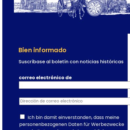
o
p
u
l
a
r
d
Bien informado
e
V
Suscríbase al boletín con noticias históricas
i
e
correo electrónico de
n
a
:
Dirección de correo electrónico
*
e
l
e
Ich bin damit einverstanden, dass meine
s
personenbezogenen Daten für Werbezwecke