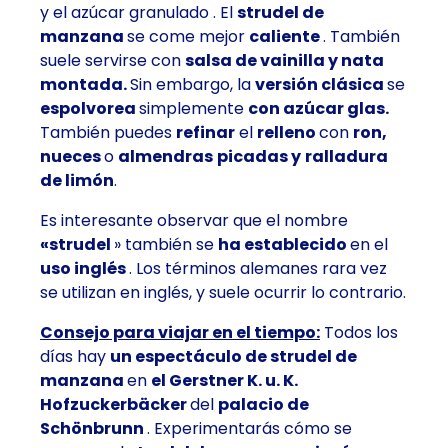
y el azúcar granulado
. El
strudel de
manzana
se come mejor
caliente
. También
suele servirse con
salsa de vainilla y nata
montada.
Sin embargo, la
versión clásica
se
espolvorea
simplemente
con azúcar glas.
También puedes
refinar
el
relleno
con
ron,
nueces
o
almendras
picadas
y
ralladura
de limón
.
Es interesante observar que el nombre
«strudel
» también se
ha establecido
en el
uso inglés
. Los términos alemanes rara vez
se utilizan en inglés, y suele ocurrir lo contrario.
Consejo para viajar en el tiempo:
Todos los
días hay
un espectáculo de strudel de
manzana
en
el Gerstner K. u. K.
Hofzuckerbäcker
del
palacio de
Schönbrunn
. Experimentarás cómo se