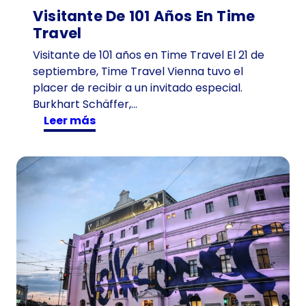
Visitante De 101 Años En Time
Travel
Visitante de 101 años en Time Travel El 21 de
septiembre, Time Travel Vienna tuvo el
placer de recibir a un invitado especial.
Burkhart Schäffer,…
:
Leer más
V
i
s
i
t
a
n
t
e
d
e