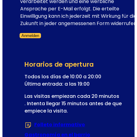
c
verarbeitet werden und eine werbliche
e
Ansprache per E-Mail erfolgt. Die erteilte
n
Einwilligung kann ich jederzeit mit Wirkung für die
a
Zukunft in jeder angemessenen Form widerrufen
r
Anmelden
i
Formulario omitido
o
d
e
Horarios de apertura
l
a
Todos los días de 10:00 a 20:00
o
Última entrada: a las 19:00
p
Las visitas empiezan cada 20 minutos
e
. Intenta llegar 15 minutos antes de que
r
empiece la visita.
e
t
Folleto informativo
(Se abre en una nu
a
Gastronomía en el barrio