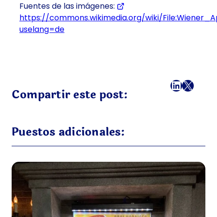
Fuentes de las imágenes:
https://commons.wikimedia.org/wiki/File:Wiener_Ap
uselang=de
Facebook
LinkedI
X
Correo
Compartir este post:
Puestos adicionales: