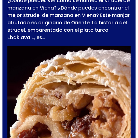
¿Dónde puedes ver cómo se hornea el strudel de
manzana en Viena? ¿Dónde puedes encontrar el
mejor strudel de manzana en Viena? Este manjar
afrutado es originario de Oriente. La historia del
strudel, emparentado con el plato turco
«baklava «, es…