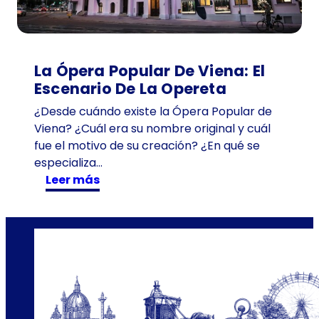
1
0
1
a
La Ópera Popular De Viena: El
ñ
Escenario De La Opereta
o
¿Desde cuándo existe la Ópera Popular de
s
Viena? ¿Cuál era su nombre original y cuál
e
fue el motivo de su creación? ¿En qué se
n
especializa…
T
:
Leer más
i
L
m
a
e
Ó
T
p
r
e
a
r
v
a
e
P
l