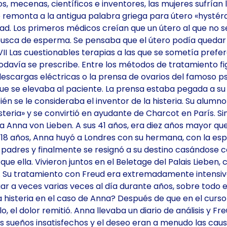
mecenas, científicos e inventores, las mujeres sufrían la
 se remonta a la antigua palabra griega para útero «hysté
dad. Los primeros médicos creían que un útero al que no 
usca de esperma. Se pensaba que el útero podía quedar a
VII Las cuestionables terapias a las que se sometía pref
todavía se prescribe. Entre los métodos de tratamiento fi
cargas eléctricas o la prensa de ovarios del famoso psi
a que se elevaba al paciente. La prensa estaba pegada a 
ién se le consideraba el inventor de la histeria. Su alum
teria» y se convirtió en ayudante de Charcot en París. Si
Anna von Lieben. A sus 41 años, era diez años mayor que é
s 18 años, Anna huyó a Londres con su hermana, con la es
s padres y finalmente se resignó a su destino casándose c
e ella. Vivieron juntos en el Beletage del Palais Lieben,
d. Su tratamiento con Freud era extremadamente intensi
ugar a veces varias veces al día durante años, sobre todo
a histeria en el caso de Anna? Después de que en el curso
, el dolor remitió. Anna llevaba un diario de análisis y F
los sueños insatisfechos y el deseo eran a menudo las cau