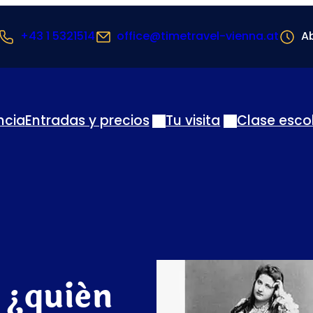
+43 1 5321514
office@timetravel-vienna.at
Ab
ncia
Entradas y precios
Tu visita
Clase esco
 ¿quién