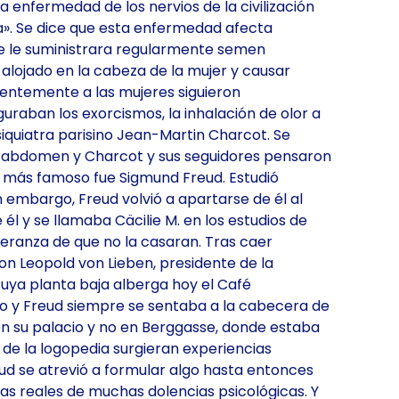
 enfermedad de los nervios de la civilización
ra». Se dice que esta enfermedad afecta
se le suministrara regularmente semen
lojado en la cabeza de la mujer y causar
erentemente a las mujeres siguieron
guraban los exorcismos, la inhalación de olor a
quiatra parisino Jean-Martin Charcot. Se
su abdomen y Charcot y sus seguidores pensaron
no más famoso fue Sigmund Freud. Estudió
n embargo, Freud volvió a apartarse de él al
l y se llamaba Cäcilie M. en los estudios de
peranza de que no la casaran. Tras caer
on Leopold von Lieben, presidente de la
 cuya planta baja alberga hoy el Café
vo y Freud siempre se sentaba a la cabecera de
 en su palacio y no en Berggasse, donde estaba
 de la logopedia surgieran experiencias
reud se atrevió a formular algo hasta entonces
sas reales de muchas dolencias psicológicas. Y