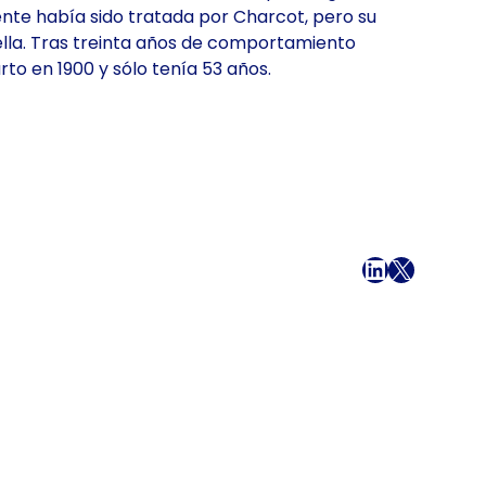
ente había sido tratada por Charcot, pero su
lla. Tras treinta años de comportamiento
arto en 1900 y sólo tenía 53 años.
Facebook
LinkedIn
X
Correo e