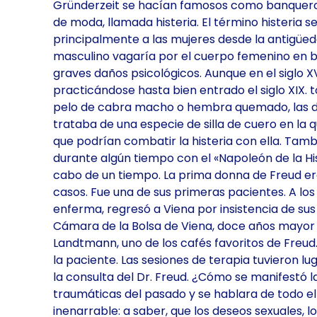
Gründerzeit se hacían famosos como banqueros, 
de moda, llamada histeria. El término histeria
principalmente a las mujeres desde la antigüe
masculino vagaría por el cuerpo femenino en b
graves daños psicológicos. Aunque en el siglo X
practicándose hasta bien entrado el siglo XIX. 
pelo de cabra macho o hembra quemado, las des
trataba de una especie de silla de cuero en l
que podrían combatir la histeria con ella. Tamb
durante algún tiempo con el «Napoleón de la His
cabo de un tiempo. La prima donna de Freud era 
casos. Fue una de sus primeras pacientes. A lo
enferma, regresó a Viena por insistencia de su
Cámara de la Bolsa de Viena, doce años mayor qu
Landtmann, uno de los cafés favoritos de Freu
la paciente. Las sesiones de terapia tuvieron l
la consulta del Dr. Freud. ¿Cómo se manifestó l
traumáticas del pasado y se hablara de todo ello
inenarrable: a saber, que los deseos sexuales, 