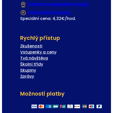
Zobrazit na Mapách Google
(Otevře se 
Parkoviště Freyung
(Otevře se v nové z
Speciální cena: 4,32€/hod.
Rychlý přístup
Zkušenosti
Vstupenky a ceny
Tvá návštěva
Školní třídy
Skupiny
Zprávy
Možnosti platby