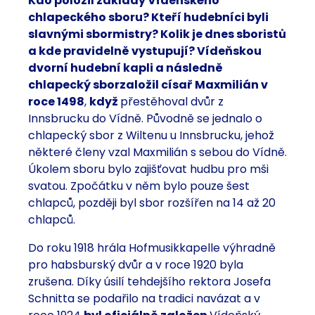
Kdo položil základy Vídeňského
chlapeckého sboru? Kteří hudebníci byli
slavnými sbormistry? Kolik je dnes sboristů
a kde pravidelně vystupují?
Vídeňskou
dvorní hudební kapli a
následně
chlapecký sbor
založil císař Maxmilián
v
roce 1498
,
když
přestěhoval dvůr z
Innsbrucku do Vídně. Původně se jednalo o
chlapecký sbor z Wiltenu u
Innsbrucku, jehož
některé členy vzal Maxmilián s sebou do Vídně.
Úkolem sboru bylo zajišťovat
hudbu pro mši
svatou.
Zpočátku v něm bylo pouze šest
chlapců, později byl sbor rozšířen na 14 až 20
chlapců.
Do roku 1918 hrála Hofmusikkapelle výhradně
pro habsburský dvůr a v roce 1920 byla
zrušena. Díky úsilí tehdejšího rektora Josefa
Schnitta se podařilo na tradici navázat a v