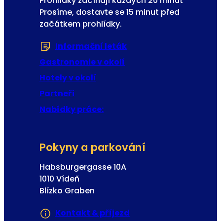
Prohlídky začínají každých 20 minut
Prosíme, dostavte se 15 minut před
začátkem prohlídky.
Informační leták
(Otevře se v nové zál
Gastronomie v okolí
Hotely v okolí
Partneři
Nabídky práce:
Pokyny a parkování
Habsburgergasse 10A
1010 Vídeň
Blízko Graben
Kontakt & příjezd