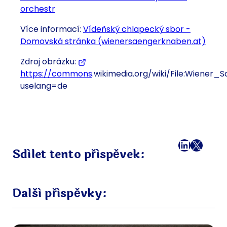
orchestr
Více informací:
Vídeňský chlapecký sbor -
Domovská stránka (wienersaengerknaben.at)
Zdroj obrázku:
https://commons
.wikimedia.org/wiki/File:Wiener_
uselang=de
Facebook
LinkedI
X
E-mai
Sdílet tento příspěvek:
Další příspěvky: