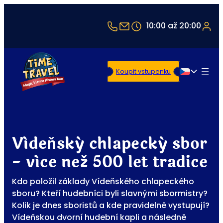
+43 1 5321514
office@timetravel-vi
10:00 až 20:00
Koupit vstupenku
Čeština
Vídeňský chlapecký sbor
- více než 500 let tradice
Kdo položil základy Vídeňského chlapeckého
sboru? Kteří hudebníci byli slavnými sbormistry?
Kolik je dnes sboristů a kde pravidelně vystupují?
Vídeňskou dvorní hudební kapli a následně