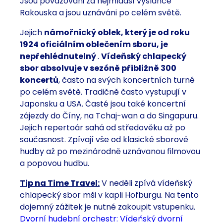
Jsou považováni za nejmladší vyslance
Rakouska a jsou uznáváni po celém světě.
Jejich
námořnický oblek, který je od roku
1924 oficiálním oblečením sboru, je
nepřehlédnutelný
.
Vídeňský chlapecký
sbor absolvuje v sezóně přibližně 300
koncertů
, často na svých koncertních turné
po celém světě. Tradičně často vystupují v
Japonsku a USA. Časté jsou také koncertní
zájezdy do Číny, na Tchaj-wan a do Singapuru.
Jejich repertoár sahá od středověku až po
současnost. Zpívají vše od klasické sborové
hudby až po mezinárodně uznávanou filmovou
a popovou hudbu.
Tip na Time Travel:
V neděli zpívá vídeňský
chlapecký sbor mši v kapli Hofburgu. Na tento
dojemný zážitek je nutné zakoupit vstupenku.
Dvorní hudební orchestr: Vídeňský dvorní