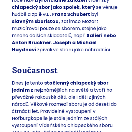
roce 1924
byl oficiálně založen
Vídeňský
chlapecký sbor jako spolek, který
se věnuje
hudbě a zp
ě
vu.
. Franz Schubert
byl
slavným sboristou,
zatímco Mozart
muzicíroval pouze se sborem, stejně jako
mnoho dalších skladatelů, např.
Salieri nebo
Anton Bruckner. Joseph a Michael
Haydnovi
zpívali ve sboru jako náhradníci.
Současnost
Dnes
je
tento
stočlenný chlapecký sbor
jedním z
nejznámějších na světě a tvoří ho
převážně rakouské děti, ale i děti z jiných
národů. Věkové rozmezí sboru je od deseti do
čtrnácti let. Pravidelné vystoupení v
Hofburgkapelle je stále jedním ze stálých
vystoupení Vídeňského chlapeckého sboru.