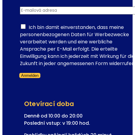
š
E-mailová adresa
*
t
ě
o
Ich bin damit einverstanden, dass meine
p
personenbezogenen Daten für Werbezwecke
e
verarbeitet werden und eine werbliche
r
Ansprache per E-Mail erfolgt. Die erteilte
e
Einwilligung kann ich jederzeit mit Wirkung für die
t
Zukunft in jeder angemessenen Form widerrufen
y
Anmelden
Přeskočený formulář
Otevírací doba
Denně od 10:00 do 20:00
Poslední vstup: v 19:00 hod.