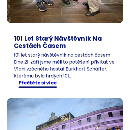
101 Let Starý Návštěvník Na
Cestách Časem
101 let starý návštěvník na cestách časem
Dne 21. září jsme měli to potěšení přivítat ve
Vídni vzácného hosta! Burkhart Schäffer,
kterému bylo hrdých 101…
:
Přečtěte si více
1
0
1
l
e
t