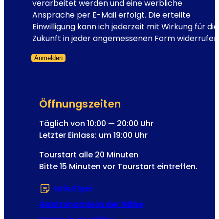
l
verarbeitet werden und eine werbliche
a
-
Ansprache per E-Mail erfolgt. Die erteilte
b
A
Einwilligung kann ich jederzeit mit Wirkung für die
e
d
Zukunft in jeder angemessenen Form widerrufen
t
r
h
Anmelden
e
u
Formular übersprungen
s
n
s
d
e
K
Öffnungszeiten
N
a
e
Täglich von 10:00 — 20:00 Uhr
i
w
Letzter Einlass: um 19:00 Uhr
s
s
e
Tourstart alle 20 Minuten
l
r
Bitte 15 Minuten vor Tourstart eintreffen.
e
F
t
r
Info Flyer
(Öffnet in einem neuen Tab od
t
a
e
Gastronomie in der Nähe
n
r
z