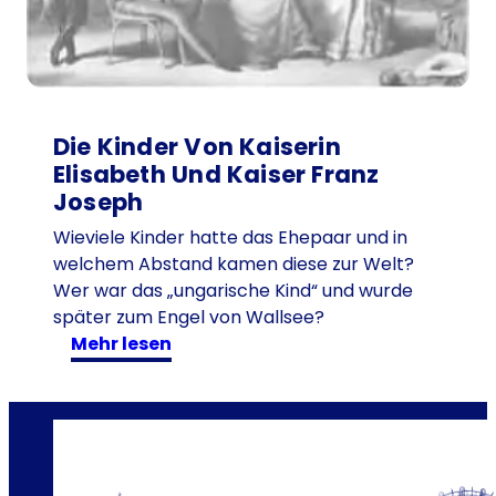
b
e
n
-
w
e
Die Kinder Von Kaiserin
r
Elisabeth Und Kaiser Franz
e
Joseph
r
Wieviele Kinder hatte das Ehepaar und in
f
welchem Abstand kamen diese zur Welt?
o
Wer war das „ungarische Kind“ und wurde
r
später zum Engel von Wallsee?
s
:
mehr lesen
c
D
h
i
t
e
e
K
i
i
h