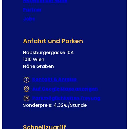
Hotels in der Nähe
-
J
Partner
A
o
n
Jobs
s
m
e
e
p
l
Anfahrt und Parken
h
d
u
Habsburgergasse 10A
n
1010 Wien
g
Nähe Graben
Kontakt & Anreise
Auf Google Maps anzeigen
(Öffnet in e
Parkmöglichkeiten Freyung
(Öffnet in 
Sonderpreis: 4,32€/Stunde
Schnellzugriff