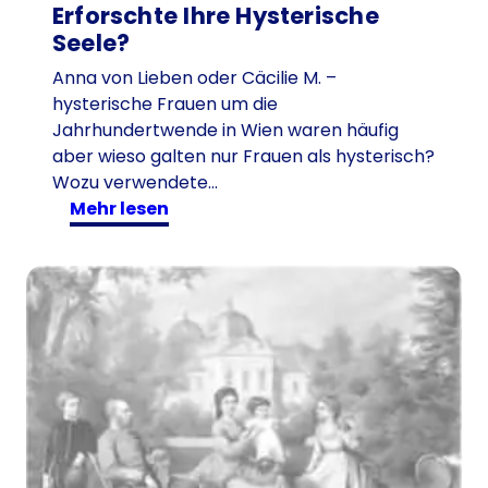
Erforschte Ihre Hysterische
Seele?
Anna von Lieben oder Cäcilie M. –
hysterische Frauen um die
Jahrhundertwende in Wien waren häufig
aber wieso galten nur Frauen als hysterisch?
Wozu verwendete…
:
mehr lesen
A
n
n
a
v
o
n
L
i
e