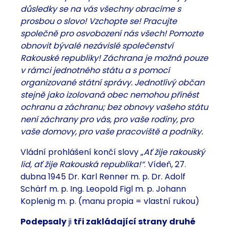
důsledky se na vás všechny obracíme s
prosbou o slovo!
Vzchopte se! Pracujte
společně pro osvobození nás všech! Pomozte
obnovit bývalé nezávislé společenství
Rakouské republiky! Záchrana je možná pouze
v rámci jednotného státu a s pomocí
organizované státní správy. Jednotlivý občan
stejně jako izolovaná obec nemohou přinést
ochranu a záchranu; bez obnovy vašeho státu
není záchrany pro vás, pro vaše rodiny, pro
vaše domovy, pro vaše pracoviště a podniky.
Vládní prohlášení končí slovy „
Ať žije rakouský
lid, ať žije Rakouská republika!“
. Vídeň, 27.
dubna 1945 Dr. Karl Renner m. p. Dr. Adolf
Schärf m. p. Ing. Leopold Figl m. p. Johann
Koplenig m. p. (manu propia = vlastní rukou)
Podepsaly
ji
tři zakládající strany
druhé