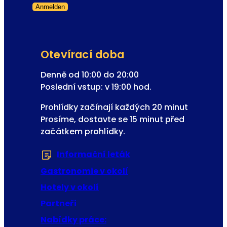
Anmelden
s
Přeskočený formulář
e
m
Otevírací doba
Denně od 10:00 do 20:00
Poslední vstup: v 19:00 hod.
Prohlídky začínají každých 20 minut
Prosíme, dostavte se 15 minut před
začátkem prohlídky.
Informační leták
(Otevře se v nové zál
Gastronomie v okolí
Hotely v okolí
Partneři
Nabídky práce: