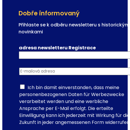
v
š
Dobře informovaný
t
ě
Přihlaste se k odběru newsletteru s historickým
v
novinkami
n
í
adresa newsletteru Registrace
k
n
a
E-mailová adresa
*
c
e
s
Ich bin damit einverstanden, dass meine
t
personenbezogenen Daten für Werbezwecke
á
verarbeitet werden und eine werbliche
c
Ansprache per E-Mail erfolgt. Die erteilte
h
Einwilligung kann ich jederzeit mit Wirkung für die
č
Zukunft in jeder angemessenen Form widerrufen
a