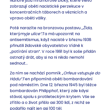
Nahoře jsou mramorové bloky, které vlevo
zobrazují oběti nacistické perzekuce v
koncentračních táborech a věznicích a
vpravo oběti války.
Poté narazíte na bronzovou postavu „
Žida
,
který
myje ulice“.
Ta má upozornit na
antisemitismus, když nacisté v březnu 1938
přinutili židovské obyvatelstvo Vídně k
„potírání stran“. V roce 1991 byl k soše přidán
ostnatý drát, aby si na ni nikdo nemohl
sednout…
Za ním se nachází pomník „
Orfeus vstupuje do
Hádu“.
Ten připomíná oběti bombardování
pod náměstím. Dne 12. března 1945 byl těžce
bombardován Philipphof, který zde kdysi
stával, spolu s protileteckým krytem. Vše se
zřítilo a o život přišlo asi 300 lidí, z nichž se
podařilo najít jen asi 100 těl.