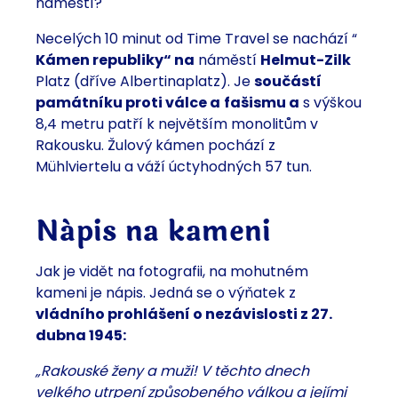
náměstí?
Necelých 10 minut od Time Travel se nachází “
Kámen republiky“ na
náměstí
Helmut-Zilk
Platz (dříve Albertinaplatz). Je
součástí
památníku proti válce a
fašismu a
s výškou
8,4 metru patří k největším monolitům v
Rakousku. Žulový kámen pochází z
Mühlviertelu a váží úctyhodných 57 tun.
Nápis na kameni
Jak je vidět na fotografii, na mohutném
kameni je nápis. Jedná se o výňatek z
vládního prohlášení o nezávislosti z 27.
dubna 1945:
„Rakouské ženy a muži!
V těchto dnech
velkého utrpení způsobeného válkou a jejími