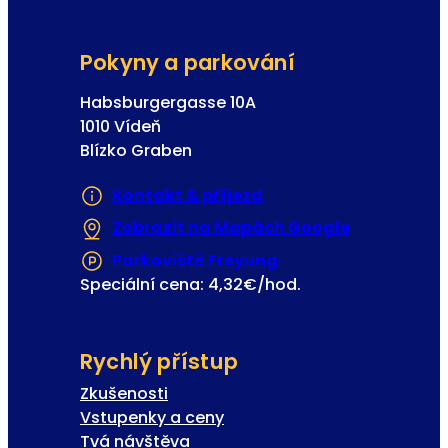
Pokyny a parkování
Habsburgergasse 10A
1010 Vídeň
Blízko Graben
Kontakt & příjezd
Zobrazit na Mapách Google
(Otevře se 
Parkoviště Freyung
(Otevře se v nové z
Speciální cena: 4,32€/hod.
Rychlý přístup
Zkušenosti
Vstupenky a ceny
Tvá návštěva