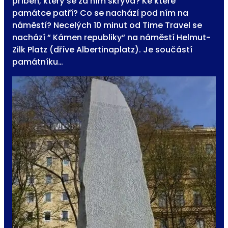
příběh, který se za ním skrývá? Ke které
památce patří? Co se nachází pod ním na
náměstí? Necelých 10 minut od Time Travel se
nachází “ Kámen republiky“ na náměstí Helmut-
Zilk Platz (dříve Albertinaplatz). Je součástí
památníku…