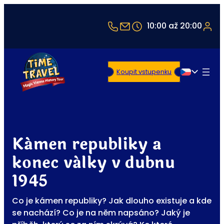
+43 1 5321514
office@timetravel-vi
10:00 až 20:00
Koupit vstupenku
Čeština
Kámen republiky a
konec války v dubnu
1945
Co je kámen republiky? Jak dlouho existuje a kde
se nachází? Co je na něm napsáno? Jaký je