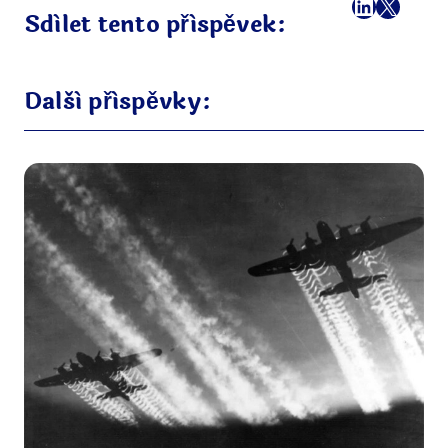
Facebook
LinkedI
X
E-mai
Sdílet tento příspěvek:
Další příspěvky: