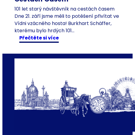
n
a
101 let starý návštěvník na cestách časem
V
Dne 21. září jsme měli to potěšení přivítat ve
í
Vídni vzácného hosta! Burkhart Schäffer,
d
kterému bylo hrdých 101…
:
e
Přečtěte si více
1
ň
0
1
l
e
t
s
t
a
r
ý
n
á