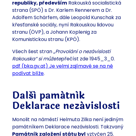
republiky, především
Rakouská socialistická
strana (SPÖ) s Dr. Karlem Rennerem a Dr.
Adolfem Schärfem, dále Leopold Kunschak za
křesťanské sociály, nyní Rakouskou lidovou
stranu (ÖVP), a Johann Koplenig za
Komunistickou stranu (KPÖ).
Všech šest stran „
Provolání o nezávislosti
Rakouska“ si můžete
přečíst zde 1945_3_0.
pdf (bka.gv.at) Je velmi zajímavé se na ně
podívat blíže
.
Další památník
Deklarace nezávislosti
Monolit na náměstí Helmuta Zilka není jediným
památníkem Deklarace nezávislosti. Takzvaný
Památník založení státu byl
vztyčen 25.