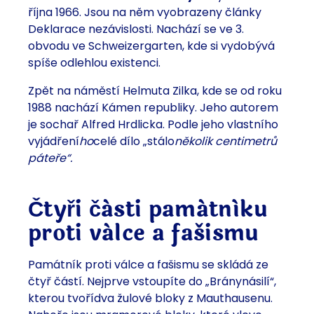
října 1966. Jsou na něm vyobrazeny články
Deklarace nezávislosti. Nachází se ve 3.
obvodu ve Schweizergarten, kde si vydobývá
spíše odlehlou existenci.
Zpět na náměstí Helmuta Zilka, kde se od roku
1988 nachází Kámen republiky. Jeho autorem
je
sochař Alfred Hrdlicka.
Podle jeho vlastního
vyjádření
ho
celé dílo „stálo
několik centimetrů
páteře“.
Čtyři části památníku
proti válce a fašismu
Památník proti válce a fašismu se skládá ze
čtyř částí. Nejprve vstoupíte do „Brány
násilí“,
kterou tvoří
dva žulové bloky z Mauthausenu.