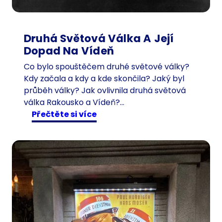
Druhá Světová Válka A Její
Dopad Na Vídeň
Co bylo spouštěčem druhé světové války?
Kdy začala a kdy a kde skončila? Jaký byl
průběh války? Jak ovlivnila druhá světová
válka Rakousko a Vídeň?…
:
Přečtěte si více
D
r
u
h
á
s
v
ě
t