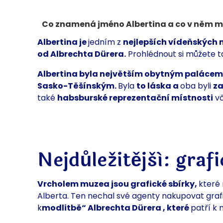
Co znamená jméno Albertina a co v něm můž
Albertina je
jedním z
nejlepších vídeňských 
od Albrechta Dürera.
Prohlédnout si můžete 
Albertina byla
největším obytným palácem
Sasko-Těšínským.
Byla
to láska a
oba byli
za
také
habsburské reprezentační místnosti
vč
Nejdůležitější: graf
Vrcholem muzea jsou
grafické sbírky,
které
Alberta. Ten nechal své agenty nakupovat grafi
k
modlitbě“
Albrechta
Dürera
, které
patří k