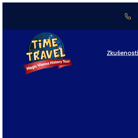
+
Zkušenost