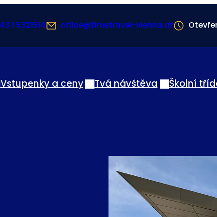
43 1 5321514
office@timetravel-vienna.at
Otevře
i
Vstupenky a ceny
Tvá návštěva
Školní tří