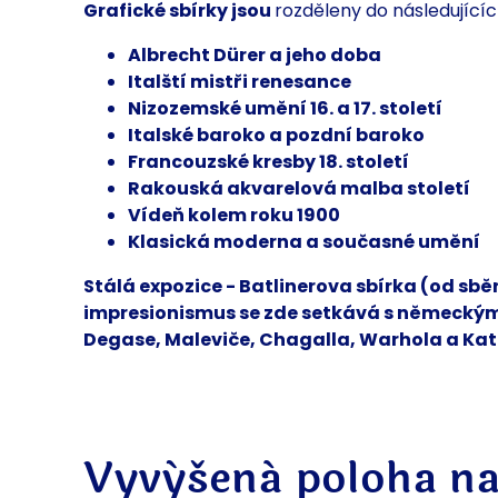
Grafické sbírky jsou
rozděleny do následujícíc
Albrecht Dürer a jeho doba
Italští mistři renesance
Nizozemské umění 16. a 17. století
Italské baroko a pozdní baroko
Francouzské kresby 18. století
Rakouská akvarelová malba století
Vídeň kolem roku 1900
Klasická moderna a současné umění
Stálá expozice - Batlinerova sbírka (od sbě
impresionismus se zde setkává s
německým
Degase, Maleviče, Chagalla, Warhola a Kat
Vyvýšená poloha na