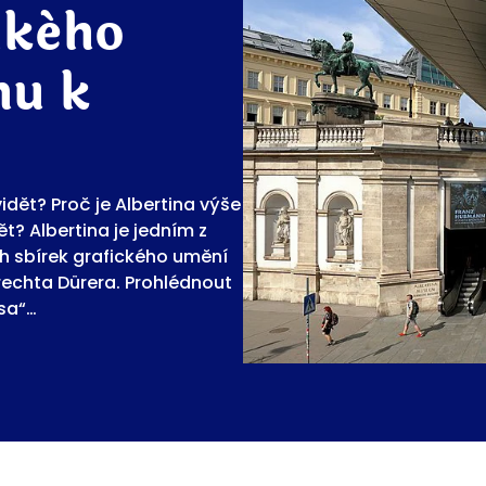
lkého
hu k
dět? Proč je Albertina výše
? Albertina je jedním z
ch sbírek grafického umění
rechta Dürera. Prohlédnout
sa“…