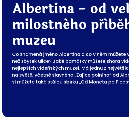
Albertina - od ve
milostného příbě
muzeu
Co znamená jméno Albertina a co v něm můžete vi
než zbytek ulice? Jaké památky můžete shora vidět
nejlepších vídeňských muzeí. Má jednu z největší
na světě, včetně slavného „Zajíce polního“ od Alb
si můžete také stálou sbírku „Od Moneta po Picas