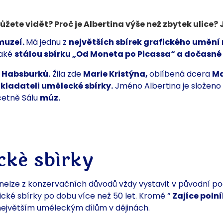
ete vidět? Proč je Albertina výše než zbytek ulice?
muzeí.
Má jednu z
největších sbírek grafického umění 
také
stálou sbírku „Od Moneta po Picassa“ a dočasn
 Habsburků.
Žila zde
Marie Kristýna,
oblíbená dcera
Ma
kladateli umělecké sbírky.
Jméno
Albertina je
složeno 
etně Sálu
múz.
ické sbírky
 nelze z konzervačních důvodů vždy vystavit v původní p
cké sbírky po dobu více než 50 let. Kromě “
Zajíce poln
 největším uměleckým dílům v dějinách.