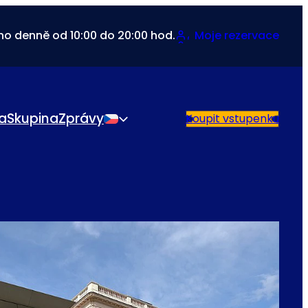
no denně od 10:00 do 20:00 hod.
Moje rezervace
da
Skupina
Zprávy
Koupit vstupenku
Čeština