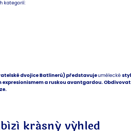
h kategorií:
ratelské dvojice Batlinerů) představuje
umělecké
sty
 expresionismem a
ruskou avantgardou.
Obdivovat
ze.
bízí krásný výhled