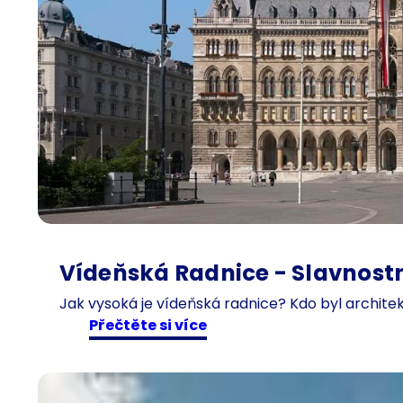
Vídeňská Radnice - Slavnostn
Jak vysoká je vídeňská radnice? Kdo byl architek
:
Přečtěte si více
V
í
d