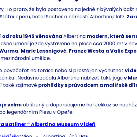
y. To proto, že byla postavena na jedné z
bývalých bašt 
Státní operu, hotel Sacher a
náměstí Albertinaplatz.
Zar
í
od roku 1945
věnována
Albertina
modern, která se 
časné umění je zde vystaveno na ploše cca 2000 m² v no
 Wurma, Marie Lassnigové, Franze Westa a Valie Exp
é
mezinárodní umělce.
e povečeřet na terase nebo si prostě jen vychutnat
víde
počinku
.
Nedávno začala Albertina nabízet také jógu
v Mu
zí také zajímavé
prohlídky s průvodcem a malířské díl
 je velmi
oblíbený a doporučujeme ho! Jelikož se nachází
po legendárním Plesu v Opeře.
ka Batliner “ Albertina Museum Vídeň
iki/File
:Wien_-_Albertina_(b).JPG