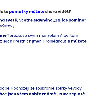
 Jaké
památky můžete
shora vidět?
na světě,
včetně
slavného „Zajíce polního“
é
výstavy.
rie
Terezie, se svým manželem Albertem
z jejich
křestních jmen.
Prohlédnout si
můžete
odobě. Pocházejí ze soukromé sbírky vévody
ího“
jsou všem dobře známé
„Ruce sepjaté