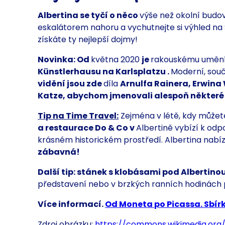
Albertina se tyčí o něco
výše než okolní budov
eskalátorem nahoru a vychutnejte si
výhled na
získáte ty nejlepší dojmy!
Novinka: Od
května 2020
je
rakouskému uměn
Künstlerhausu na Karlsplatzu
.
Moderní, sou
vidění jsou zde
díla
Arnulfa Rainera, Erwina
Katze, abychom
jmenovali alespoň někter
Tip na Time Travel:
Zejména v létě, kdy můžet
a restaurace Do & Co v
Albertině vybízí k od
krásném historickém prostředí. Albertina nabí
zábavná!
Další tip:
stánek s klobásami pod Albertinou
představení nebo v brzkých ranních hodinách 
Více informací.
Od Moneta po Picassa. Sbír
Zdroj obrázku:
https://commons.wikimedia.org/w