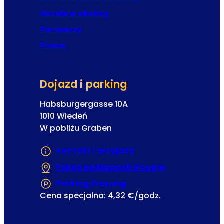
ą
Hotele w okolicy
z
Partnerzy
k
Praca
o
w
e
Dojazd i parking
Habsburgergasse 10A
1010 Wiedeń
W pobliżu Graben
Kontakt i przyjazd
Pokaż na Mapach Google
(Otwiera się w
Parking Freyung
(Otwiera się w nowej ka
Cena specjalna: 4,32 €/godz.