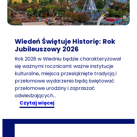
W
i
e
d
n
Wiedeń Świętuje Historię: Rok
i
Jubileuszowy 2026
u
l
Rok 2026 w Wiedniu będzie charakteryzował
a
się ważnymi rocznicami: ważne instytucje
t
kulturalne, miejsca przesiąknięte tradycją i
e
przełomowe wydarzenia będą świętować
m
przełomowe urodziny i zapraszać
2
odwiedzających…
0
:
czytaj więcej
2
W
5
i
r
e
o
d