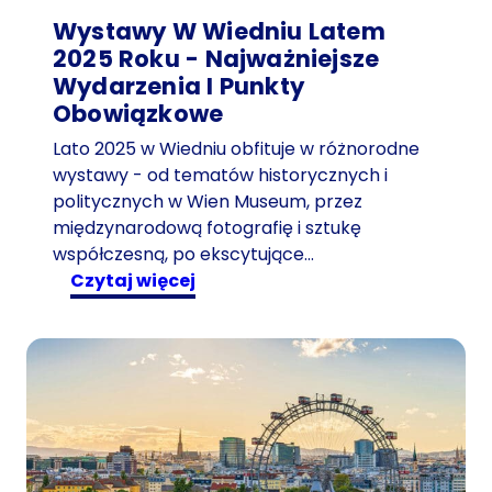
Wystawy W Wiedniu Latem
2025 Roku - Najważniejsze
Wydarzenia I Punkty
Obowiązkowe
Lato 2025 w Wiedniu obfituje w różnorodne
wystawy - od tematów historycznych i
politycznych w Wien Museum, przez
międzynarodową fotografię i sztukę
współczesną, po ekscytujące…
:
czytaj więcej
W
y
s
t
a
w
y
w