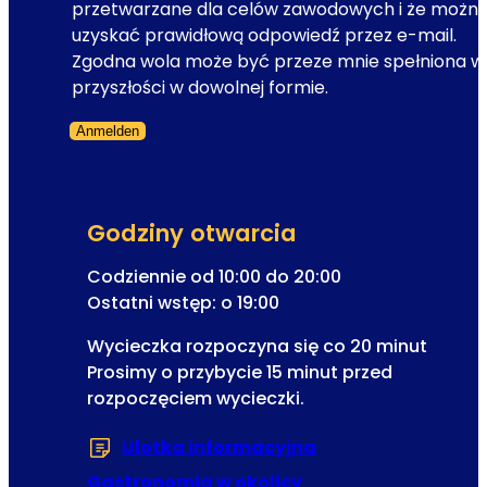
s
przetwarzane dla celów zawodowych i że możn
a
r
e
uzyskać prawidłową odpowiedź przez e-mail.
r
o
-
Zgodna wola może być przeze mnie spełniona w
z
k
m
przyszłości w dowolnej formie.
e
j
a
n
u
Anmelden
i
i
b
Formularz pominięty
l
a
i
n
i
l
e
p
e
Godziny otwarcia
w
u
u
s
Codziennie od 10:00 do 20:00
n
s
l
Ostatni wstęp: o 19:00
k
z
e
t
o
Wycieczka rozpoczyna się co 20 minut
t
y
w
Prosimy o przybycie 15 minut przed
t
o
y
rozpoczęciem wycieczki.
e
b
2
r
o
0
Ulotka informacyjna
(Otwiera się w now
a
w
2
Gastronomia w okolicy
i
6