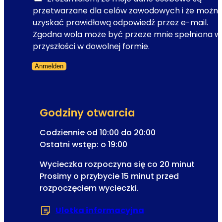
a
p
przetwarzane dla celów zawodowych i że możn
u
o
uzyskać prawidłową odpowiedź przez e-mail.
c
d
Zgodna wola może być przeze mnie spełniona w
z
d
przyszłości w dowolnej formie.
n
a
i
Anmelden
c
Formularz pominięty
ó
h
w
e
m
Godziny otwarcia
n
a
Codziennie od 10:00 do 20:00
n
Ostatni wstęp: o 19:00
i
Wycieczka rozpoczyna się co 20 minut
e
Prosimy o przybycie 15 minut przed
p
rozpoczęciem wycieczki.
o
g
Ulotka informacyjna
(Otwiera się w now
o