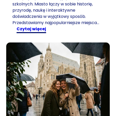
szkolnych. Miasto łączy w sobie historię,
przyrodę, naukę i interaktywne
doświadczenia w wyjątkowy sposób.
Przedstawiamy najpopularniejsze miejsca…
:
czytaj więcej
W
y
c
i
e
c
z
k
i
s
z
k
o
l