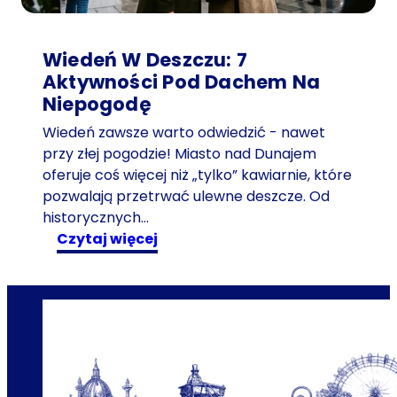
n
e
Wiedeń W Deszczu: 7
w
Aktywności Pod Dachem Na
W
Niepogodę
i
e
Wiedeń zawsze warto odwiedzić - nawet
d
przy złej pogodzie! Miasto nad Dunajem
n
oferuje coś więcej niż „tylko” kawiarnie, które
i
pozwalają przetrwać ulewne deszcze. Od
u
historycznych…
:
:
czytaj więcej
e
W
k
i
s
e
c
d
y
e
t
ń
u
w