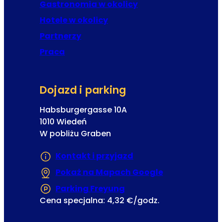
d
Gastronomia w okolicy
ę
Hotele w okolicy
Partnerzy
Praca
Dojazd i parking
Habsburgergasse 10A
1010 Wiedeń
W pobliżu Graben
Kontakt i przyjazd
Pokaż na Mapach Google
(Otwiera się w
Parking Freyung
(Otwiera się w nowej ka
Cena specjalna: 4,32 €/godz.