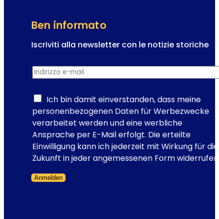
z
p
e
i
Ben informato
e
o
m
g
Iscriviti alla newsletter con le notizie storiche
o
g
e
z
i
Indirizzo e-mail
*
-
i
a
m
o
:
a
Ich bin damit einverstanden, dass meine
n
7
i
personenbezogenen Daten für Werbezwecke
a
a
l
verarbeitet werden und eine werbliche
n
t
R
Ansprache per E-Mail erfolgt. Die erteilte
t
t
e
Einwilligung kann ich jederzeit mit Wirkung für die
i
i
g
Zukunft in jeder angemessenen Form widerrufen
p
v
i
e
i
Anmelden
s
r
t
Modulo saltato
t
g
à
r
l
a
a
i