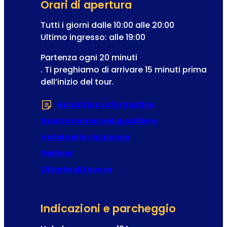
l
Orari di apertura
z
s
c
i
t
Tutti i giorni dalle 10:00 alle 20:00
h
o
u
Ultimo ingresso: alle 19:00
i
n
d
u
Partenza ogni 20 minuti
e
e
s
. Ti preghiamo di arrivare 15 minuti prima
I
n
o
dell’inizio del tour.
n
t
p
d
i
e
Volantino informativo
(Si apre in una 
i
r
r
Gastronomia nel quartiere
i
i
l
Hotel nelle vicinanze
z
m
Partner
z
a
o
Offerte di lavoro
l
t
e
Indicazioni e parcheggio
m
p