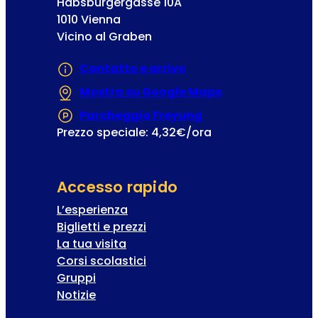
Habsburgergasse 10A
o
1010 Vienna
Vicino al Graben
Contatto e arrivo
Mostra su Google Maps
(Si apre in una
Parcheggio Freyung
(Si apre in una nuo
Prezzo speciale: 4,32€/ora
Accesso rapido
L’esperienza
Biglietti e prezzi
La tua visita
Corsi scolastici
Gruppi
Notizie