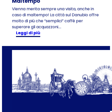
Maltempo
c
h
Vienna merita sempre una visita, anche in
e
caso di maltempo! La città sul Danubio offre
a
molto di più che “semplici” caffè per
V
superare gli acquazzoni….
i
:
Leggi di più
e
V
n
i
n
e
a
n
:
n
e
a
s
s
p
o
e
t
r
t
i
o
e
l
n
a