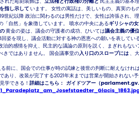
施された彫刻装飾は、
立法権と行政権の分離と
民主主義の基本理
立を指し示して
います。 女性の寓話は、美しいもの、真実のも
19世紀以降 政治に関わるのは男性だけで、女性は誇張され、
の「自然」を象徴しています。 噴水の中央にある
ギリシャの
ケの
黄金の姿は、議会の守護者の成功、ひいては
議会主義の優
8回姿を現し、議会活動に対する神の恩恵への願いを表している
の政治的感情を抑え、民主的な議論の原則を説く、まぎれもない
べきではありません。 国会議事堂の
入り口のスロープには
、
る前に、国会での仕事が時の試練と後世の判断に耐えなけれ
、改装が完了する2021年末までは営業が開始されない予定である。 J
で見学できる！
詳細はこちら：
ガイドツアー（parlament.gv
n_01_Paradeplatz_am_Josefstaedter_Glacis_1863.jp