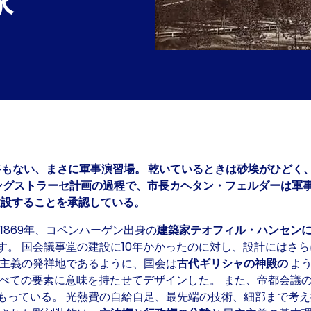
家
道路もない、まさに軍事演習場。 乾いているときは砂埃がひどく
リングストラーセ計画の過程で、市長カヘタン・フェルダーは
建設することを承認している。
 1869年、コペンハーゲン出身の
建築家テオフィル・ハンセン
 国会議事堂の建設に10年かかったのに対し、設計にはさらに3
主主義の発祥地であるように、国会は
古代ギリシャの神殿の
よ
べての要素に意味を持たせてデザインした。 また、帝都会議
もっている。 光熱費の自給自足、最先端の技術、細部まで考