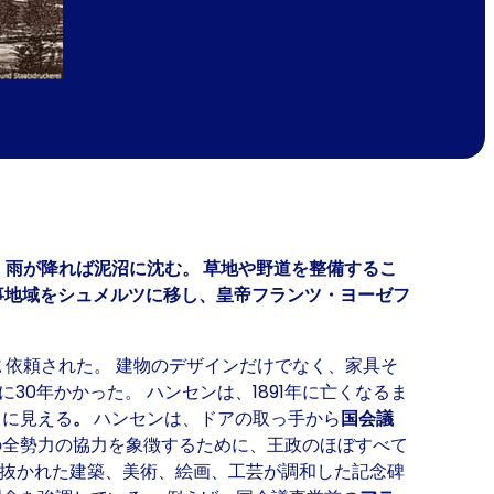
、雨が降れば泥沼に沈む。 草地や野道を整備するこ
軍事地域をシュメルツに移し、皇帝フランツ・ヨーゼフ
に
依頼された。 建物のデザインだけでなく、家具そ
0年かかった。 ハンセンは、1891年に亡くなるま
うに見える
。
ハンセンは、ドアの取っ手から
国会議
の全勢力の協力を象徴するために、王政のほぼすべて
え抜かれた建築、美術、絵画、工芸が調和した記念碑