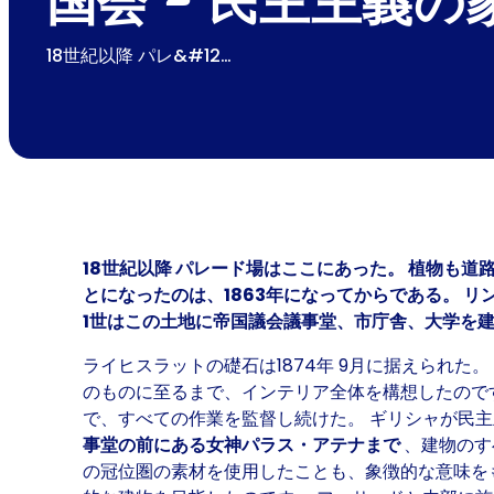
国会 - 民主主義の
18世紀以降 パレ&#12…
18世紀以降 パレード場はここにあった。 植物も
とになったのは、1863年になってからである。 
1世はこの土地に帝国議会議事堂、市庁舎、大学を
ライヒスラットの礎石は1874年 9月に据えられた。
のものに至るまで、インテリア全体を構想したのです。
で、すべての作業を監督し続けた。 ギリシャが民
事堂の前にある女神パラス・アテナまで
、建物のす
の冠位圏の素材を使用したことも、象徴的な意味を