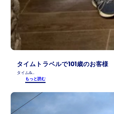
タイムトラベルで101歳のお客様
タイム&…
:
もっと読む
タ
イ
ム
ト
ラ