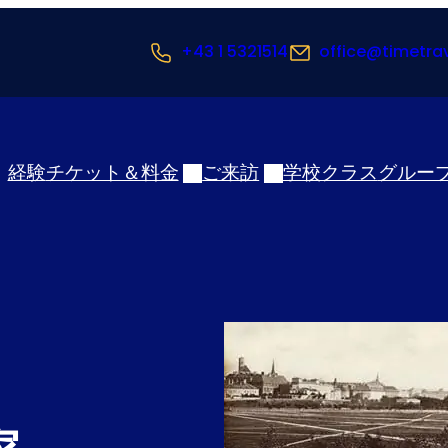
+43 1 5321514
office@timetra
経験
チケット＆料金
ご来訪
学校クラス
グルー