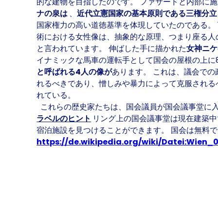
的な建物を目指したのです。 ファサードと内部に
ナの泉は
、
近代立憲国家の基本原則である三権分
国家権力の高い道徳基準を体現していたのである。 
術における女性像は、抽象的な原理、つまり座る人
と言われています。 伸ばした手に描かれた
女神ニ
イナミックな馬車の運転手として国会の屋根の上に
と呼ばれる4人の像が
あります。 これは、議会で
れるべきであり、憎しみや暴力によって克服される
れている。
これらの歴史家たちは、国会議員が国会議事堂に入
ラベルのヒント
リング上の国会議事堂は現在建築中であり
宿泊施設を見つけることができます。 国会は無料
https://de.wikipedia.org/wiki/Datei:Wie