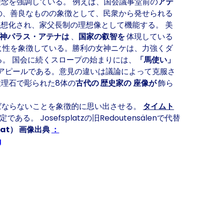
念を強調している。 例えば、国会議事堂前の
アテ
の、善良なものの象徴として、民衆から発せられる
理想化され、家父長制の理想像として機能する。 美
女神パラス・アテナは
、
国家の叡智を
体現している
位
性を象徴している。勝利の女神ニケは、力強くダ
。 国会に続くスロープの始まりには、
「馬使い」
アピールである。意見の違いは議論によって克服さ
大理石で彫られた8体の
古代の
歴史家の
座像が
飾ら
ばならないことを象徴的に思い出させる。
タイムト
osefsplatzの旧Redoutensälenで代替
.at）
画像出典
：
g