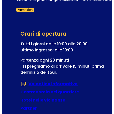
d
t
e
Anmelden
r
l
Modulo saltato
a
l
z
’
i
o
Orari di apertura
o
p
n
Tutti i giorni dalle 10:00 alle 20:00
e
e
Ultimo ingresso: alle 19:00
r
I
e
Partenza ogni 20 minuti
n
t
. Ti preghiamo di arrivare 15 minuti prima
d
t
dell’inizio del tour.
i
a
r
Volantino informativo
(Si apre in una 
i
z
Gastronomia nel quartiere
z
Hotel nelle vicinanze
o
Partner