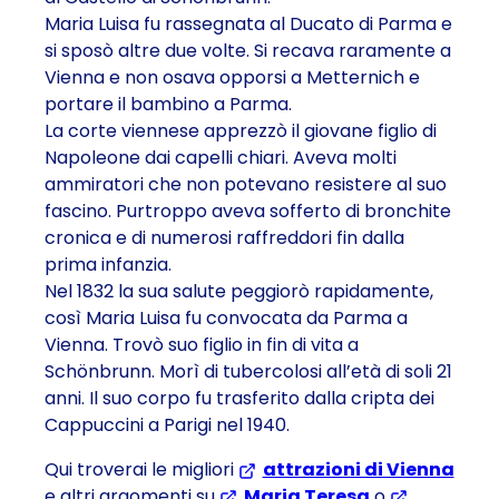
Maria Luisa fu rassegnata al Ducato di Parma e
si sposò altre due volte. Si recava raramente a
Vienna e non osava opporsi a Metternich e
portare il bambino a Parma.
La corte viennese apprezzò il giovane figlio di
Napoleone dai capelli chiari. Aveva molti
ammiratori che non potevano resistere al suo
fascino. Purtroppo aveva sofferto di bronchite
cronica e di numerosi raffreddori fin dalla
prima infanzia.
Nel 1832 la sua salute peggiorò rapidamente,
così Maria Luisa fu convocata da Parma a
Vienna. Trovò suo figlio in fin di vita a
Schönbrunn. Morì di tubercolosi all’età di soli 21
anni. Il suo corpo fu trasferito dalla cripta dei
Cappuccini a Parigi nel 1940.
Qui troverai le migliori
attrazioni di Vienna
e altri argomenti su
Maria Teresa
o