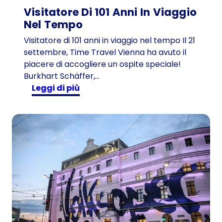
Visitatore Di 101 Anni In Viaggio
Nel Tempo
Visitatore di 101 anni in viaggio nel tempo Il 21
settembre, Time Travel Vienna ha avuto il
piacere di accogliere un ospite speciale!
Burkhart Schäffer,…
:
Leggi di più
V
i
s
i
t
a
t
o
r
e
d