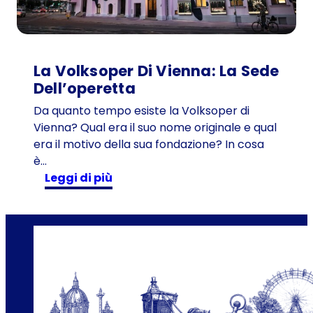
i
1
0
1
La Volksoper Di Vienna: La Sede
a
Dell’operetta
n
Da quanto tempo esiste la Volksoper di
n
Vienna? Qual era il suo nome originale e qual
i
era il motivo della sua fondazione? In cosa
i
è…
n
:
Leggi di più
v
L
i
a
a
V
g
o
g
l
i
k
o
s
n
o