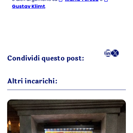
Gustav Klimt
.
Facebook
LinkedI
X
Ema
Condividi questo post:
Altri incarichi: