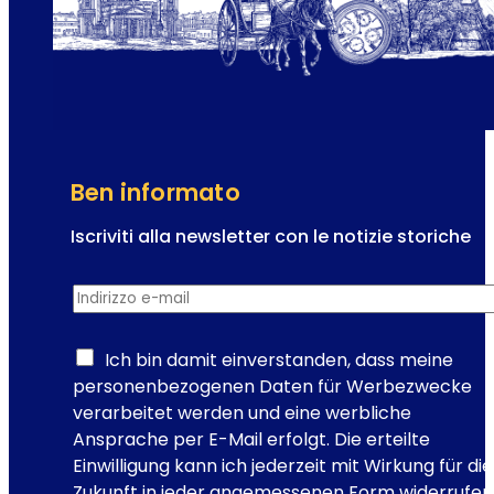
e
p
l
e
t
r
e
d
m
i
p
V
o
i
Ben informato
e
n
Iscriviti alla newsletter con le notizie storiche
n
a
a
Indirizzo e-mail
*
l
:
l
l
a
Ich bin damit einverstanden, dass meine
a
R
personenbezogenen Daten für Werbezwecke
s
e
verarbeitet werden und eine werbliche
e
g
Ansprache per E-Mail erfolgt. Die erteilte
d
i
Einwilligung kann ich jederzeit mit Wirkung für die
e
s
Zukunft in jeder angemessenen Form widerrufen