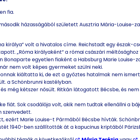
n fia.
 második házasságából született Ausztria Mária-Louise-za
 királya” volt a hivatalos címe. Reichstadt egy észak-c
 kapott. „Róma királyaként” a római császári méltósághoz v
eon Bonaparte egyetlen fiaként a Habsburg Marie Louise-
z már nem volt képes gyermeket szülni neki.
eonnak kiáltatta ki, de ezt a győztes hatalmak nem ismert
ült. a Schönbrunni kastélyban.
 és még kétszer nősült. Ritkán látogatott Bécsbe, és nem
e fiát. Sok csodálója volt, akik nem tudtak ellenállni a b
 szenvedett.
, ezért Marie Louise-t Pármából Bécsbe hívták. Schönbrun
tét 1940-ben szállították át a kapucinus kriptából Párizs
ovábbi témák a következőkről
Mária Terézia
vagy