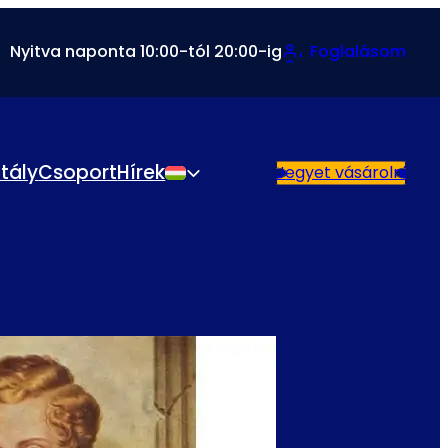
Nyitva naponta 10:00-tól 20:00-ig
Foglalásom
ztály
Csoport
Hírek
Jegyet vásárolni
Magyar