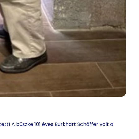
tt! A büszke 101 éves Burkhart Schäffer volt a