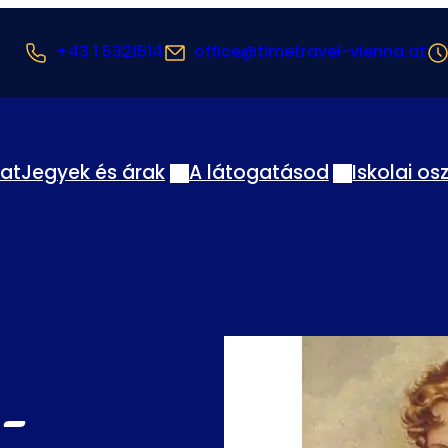
+43 1 5321514
office@timetravel-vienna.at
lat
Jegyek és árak
A látogatásod
Iskolai os
 -