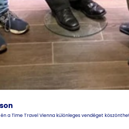
áson
én a Time Travel Vienna különleges vendéget köszönthete