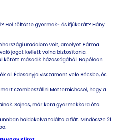
l? Hol töltötte gyermek- és ifjúkorát? Hány
sehországi uradalom volt, amelyet Párma
aló jogot kellett volna biztosítania.
zal kötött második házasságából. Napóleon
ék el. Édesanyja visszament vele Bécsbe, és
 mert szembeszállni Metternichcsel, hogy a
ájainak. Sajnos, már kora gyermekkora óta
nban haldokolva találta a fiát. Mindössze 21
ba.
Gustav Klimt
.