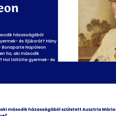
eon
második házasságából
gyermek- és ifjúkorát? Hány
 - Bonaparte Napóleon
en fia, aki második
? Hol töltötte gyermek- és
 aki második házasságából született Ausztria Mária-
tve?