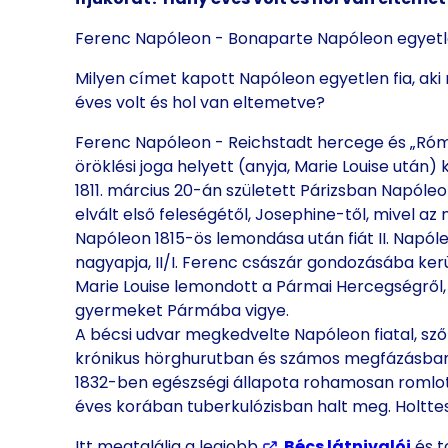
Ferenc Napóleon - Bonaparte Napóleon egyetle
Milyen címet kapott Napóleon egyetlen fia, aki
éves volt és hol van eltemetve?
Ferenc Napóleon - Reichstadt hercege és „Róma
öröklési joga helyett (anyja, Marie Louise után)
1811. március 20-án született Párizsban Napól
elvált első feleségétől, Josephine-től, mivel a
Napóleon 1815-ös lemondása után fiát II. Napól
nagyapja, II/I. Ferenc császár gondozásába ker
Marie Louise lemondott a Pármai Hercegségről,
gyermeket Pármába vigye.
A bécsi udvar megkedvelte Napóleon fiatal, szők
krónikus hörghurutban és számos megfázásban
1832-ben egészségi állapota rohamosan romlott
éves korában tuberkulózisban halt meg. Holttes
Itt megtalálja a legjobb
Bécs látnivalói
és t