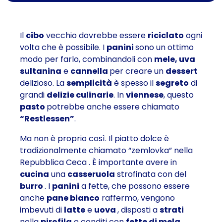
Il
cibo
vecchio dovrebbe essere
riciclato
ogni
volta che è possibile. I
panini
sono un ottimo
modo per farlo, combinandoli con
mele, uva
sultanina
e
cannella
per creare un
dessert
delizioso. La
semplicità
è spesso il
segreto
di
grandi
delizie culinarie
. In
viennese
, questo
pasto
potrebbe anche essere chiamato
“Restlessen”
.
Ma non è proprio così. Il
piatto
dolce è
tradizionalmente chiamato
“zemlovka”
nella
Repubblica Ceca
. È importante avere in
cucina
una
casseruola
strofinata con del
burro
. I
panini
a fette, che possono essere
anche
pane bianco
raffermo, vengono
imbevuti di
latte
e
uova
, disposti a
strati
nella
pirofila
e conditi con
fette di mela,