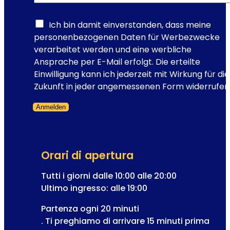
e
:
w
l
s
Ich bin damit einverstanden, dass meine
a
l
personenbezogenen Daten für Werbezwecke
s
e
verarbeitet werden und eine werbliche
e
t
Ansprache per E-Mail erfolgt. Die erteilte
d
t
Einwilligung kann ich jederzeit mit Wirkung für die
e
e
Zukunft in jeder angemessenen Form widerrufen
d
r
e
Anmelden
e
l
Modulo saltato
-
l
m
’
a
o
Orari di apertura
i
p
l
Tutti i giorni dalle 10:00 alle 20:00
e
R
Ultimo ingresso: alle 19:00
r
e
e
Partenza ogni 20 minuti
g
t
. Ti preghiamo di arrivare 15 minuti prima
i
t