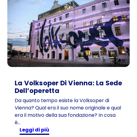
t
a
t
o
r
e
d
i
1
0
1
La Volksoper Di Vienna: La Sede
a
Dell’operetta
n
Da quanto tempo esiste la Volksoper di
n
Vienna? Qual era il suo nome originale e qual
i
era il motivo della sua fondazione? In cosa
i
è…
n
:
Leggi di più
v
L