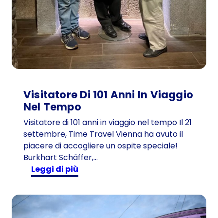
Visitatore Di 101 Anni In Viaggio
Nel Tempo
Visitatore di 101 anni in viaggio nel tempo Il 21
settembre, Time Travel Vienna ha avuto il
piacere di accogliere un ospite speciale!
Burkhart Schäffer,…
:
Leggi di più
V
i
s
i