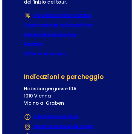
dell’inizio del tour.
s
a
t
Volantino informativo
(Si apre in una 
r
a
Gastronomia nel quartiere
z
Hotel nelle vicinanze
i
Partner
o
n
Offerte di lavoro
e
Indicazioni e parcheggio
Habsburgergasse 10A
1010 Vienna
Vicino al Graben
Contatto e arrivo
Mostra su Google Maps
(Si apre in una