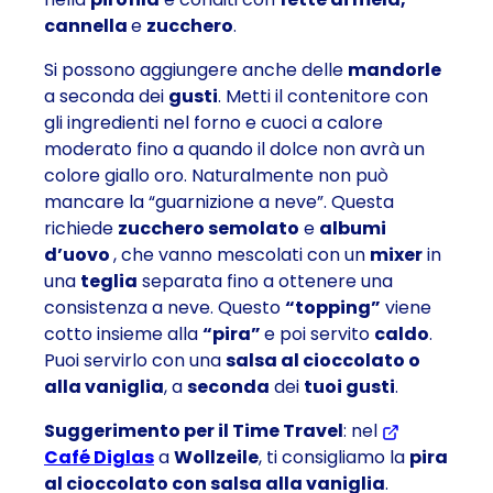
cannella
e
zucchero
.
Si possono aggiungere anche delle
mandorle
a seconda dei
gusti
. Metti il
contenitore
con
gli
ingredienti
nel
forno
e cuoci a
calore
moderato
fino a quando il
dolce
non avrà un
colore giallo oro
. Naturalmente non può
mancare la
“guarnizione a neve”
. Questa
richiede
zucchero semolato
e
albumi
d’uovo
, che vanno mescolati con un
mixer
in
una
teglia
separata fino a ottenere una
consistenza a neve. Questo
“topping”
viene
cotto insieme alla
“pira”
e poi servito
caldo
.
Puoi servirlo con una
salsa al cioccolato o
alla vaniglia
, a
seconda
dei
tuoi gusti
.
Suggerimento per il Time Travel
: nel
Café Diglas
a
Wollzeile
, ti consigliamo la
pira
al cioccolato con
salsa alla vaniglia
.