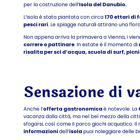
per la costruzione dell’
Isola del Danubio.
L’isola è stata piantata con circa
170 ettari di
pesci rari
. Le spiagge naturali attirano una fl
Non appena arriva la primavera a Vienna, i vienn
correre o pattinare
. In estate è il momento di
risalita per sci d’acqua, scuola di surf, picn
Sensazione di va
Anche l’
offerta gastronomica
è notevole. La
vacanza dalla città, ma nel bel mezzo della città
sfogarsi, così come il
parco giochi acquatico.
Il
informazioni
dell’
isola
puoi noleggiare delle bi