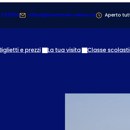
1 5321514
office@timetravel-vienna.at
Aperto tutt
Biglietti e prezzi
La tua visita
Classe scolast