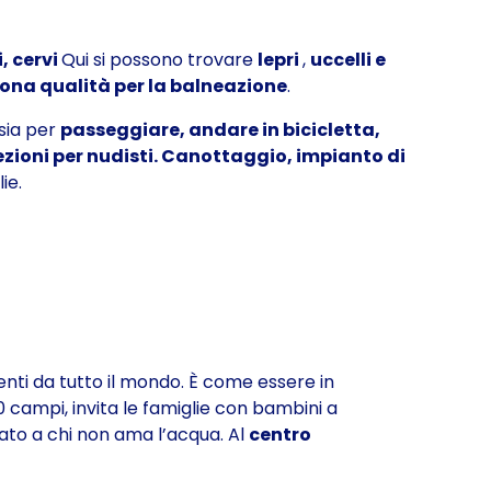
, cervi
Qui si possono trovare
lepri
,
uccelli e
uona qualità per la balneazione
.
 sia per
passeggiare, andare in bicicletta,
ezioni per nudisti. Canottaggio, impianto di
ie.
nienti da tutto il mondo. È come essere in
0 campi,
invita le famiglie con bambini a
ato a chi non ama l’acqua. Al
centro