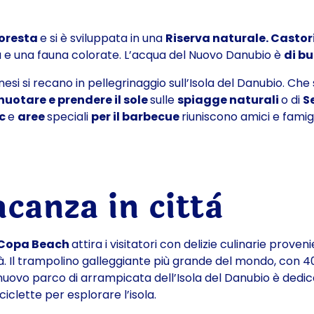
 foresta
e si è sviluppata in una
Riserva naturale. Castori
ora e una fauna colorate. L’acqua del Nuovo Danubio è
di b
esi si recano in pellegrinaggio sull’Isola del Danubio. Che
nuotare e prendere il sole
sulle
spiagge naturali
o di
S
ic
e
aree
speciali
per il barbecue
riuniscono amici e famigl
canza in città
Copa Beach
attira i visitatori con delizie culinarie prove
. Il
trampolino galleggiante più grande del mondo, con 4
 nuovo
parco di arrampicata dell’Isola del Danubio
è dedic
ciclette per esplorare l’isola.