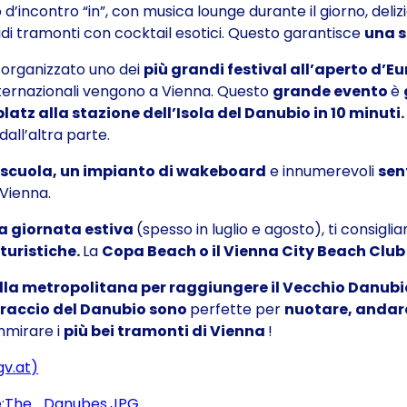
d’incontro “in”, con musica lounge durante il giorno, delizie
i tramonti con cocktail esotici. Questo garantisce
una 
 organizzato uno dei
più grandi festival all’aperto d’E
nternazionali vengono a Vienna. Questo
grande evento
è
atz alla stazione dell’Isola del Danubio in 10 minuti
dall’altra parte.
scuola, un
impianto di wakeboard
e innumerevoli
sent
 Vienna.
a giornata estiva
(spesso in luglio e agosto), ti consigli
 turistiche
.
La
Copa Beach o il Vienna City Beach Clu
ella metropolitana per raggiungere il Vecchio Danub
raccio del Danubio sono
perfette per
nuotare, andare
mmirare i
più bei tramonti di Vienna
!
gv.at)
le:The_Danubes.JPG