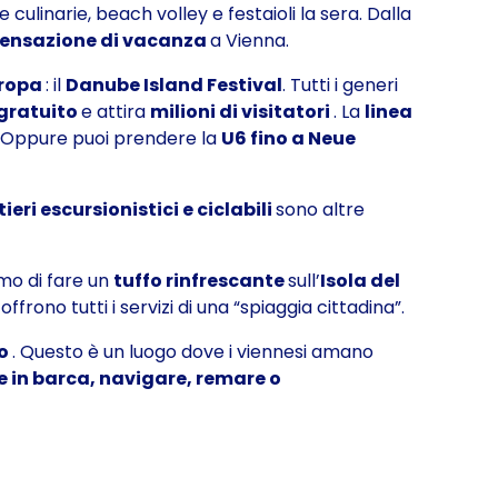
 culinarie, beach volley e festaioli la sera. Dalla
sensazione di vacanza
a Vienna.
uropa
: il
Danube Island Festival
. Tutti i generi
gratuito
e attira
milioni di visitatori
. La
linea
.
Oppure puoi prendere la
U6 fino a Neue
ieri escursionistici e ciclabili
sono altre
amo di fare un
tuffo rinfrescante
sull’
Isola del
b
offrono tutti i servizi di una “spiaggia cittadina”.
io
. Questo è un luogo dove i viennesi amano
 in barca, navigare, remare o