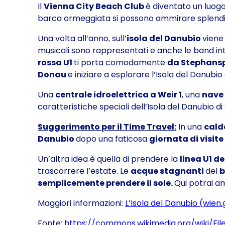
Il
Vienna City Beach Club
è diventato un luogo 
barca ormeggiata si possono ammirare splendid
Una volta all’anno, sull’
isola del Danubio
viene
musicali sono rappresentati e anche le band i
rossa U1
ti porta comodamente
da Stephanspl
Donau
e iniziare a esplorare l’Isola del Danubio 
Una
centrale idroelettrica a Weir 1
, una
nave 
caratteristiche speciali dell’Isola del Danubio di
Suggerimento per il Time Travel:
In una
cald
Danubio
dopo una faticosa
giornata di visite
Un’altra idea è quella di prendere la
linea U1 d
trascorrere l’estate. Le
acque stagnanti
del
b
semplicemente prendere il sole.
Qui potrai a
Maggiori informazioni:
L’Isola del Danubio (wien.
Fonte:
https://commons.wikimedia.org/wiki/Fi