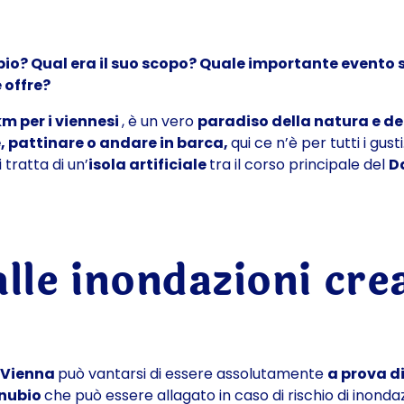
io? Qual era il suo scopo? Quale importante evento s
 offre?
 km per i viennesi
, è un vero
paradiso della natura e de
e, pattinare o andare in barca,
qui ce n’è per tutti i gusti.
i tratta di un’
isola artificiale
tra il corso principale del
D
lle inondazioni cre
. Vienna
può vantarsi di essere assolutamente
a prova d
anubio
che può essere allagato in caso di rischio di inonda