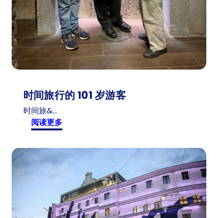
时间旅行的 101 岁游客
时间旅&…
:
阅读更多
时
间
旅
行
的
1
0
1