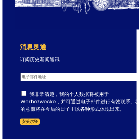
歌
剧
演
出
场
所
消息灵通
订阅历史新闻通讯
通
电子邮件地址
*
讯
注
册
我非常清楚，我的个人数据将被用于
电
Werbezwecke，并可通过电子邮件进行有效联系。
子
的意愿将在今后的日子里以各种形式体现出来。
邮
安美尔登
件
跳过表格
地
址