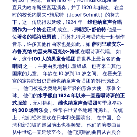
到 20 个男孩。 直到 1918 年，Hofmusikkapelle 一
直只为哈布斯堡宫廷演奏，并于 1920 年解散。 在当
时的校长约瑟夫-施尼特（Josef Schnitt）的努力
下，这一传统得以延续，1924 年，
维也纳童声合唱
团作为一个协会正式
成立。
. 弗朗茨-舒伯特
他是一
位
著名的唱诗班男孩
，而莫扎特只与唱诗班一起创作
音乐，许多其他作曲家也是如此，如
萨列里或安东-
布鲁克纳 约瑟夫和迈克尔-海顿
在唱诗班代唱。 如
今，这个
100 人的男童合唱团
是世界上最著名的
合
唱团
之一，主要由奥地利儿童组成，也有来自其他
国家的儿童。 年龄在 10 岁到 14 岁之间。 在霍夫堡
宫的定期演出仍是维也纳童声合唱团的例行演出之
一。 他们被视为奥地利最年轻的形象大使，享誉全
球。 他们的
水手服自 1924 年以来一直是唱诗班的正
式服装
，无可挑剔
。
维也纳童声合唱团
每季度举办
约 300 场音乐会
，经常在世界各地巡回演出。 传统
上，他们经常喜欢在日本和美国演出。 在中国、台
湾和新加坡的巡回演出也很频繁。 他们的演奏曲目
从中世纪一直延续至今。 他们演唱的曲目从古典合