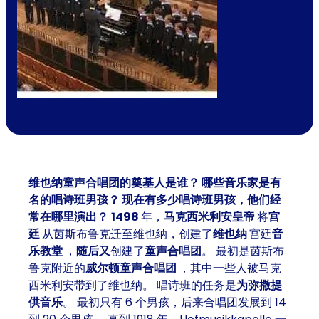
维也纳童声合唱团的奠基人是谁？ 哪些音乐家是有
名的唱诗班男孩？ 现在有多少唱诗班男孩，他们经
常在哪里演出？
1498
年，
马克西米利安皇帝
将
宫
廷
从茵斯布鲁克迁至维也纳，创建了
维也纳
宫廷
音
乐教堂
，
随后又
创建了
童声合唱团
。 最初是茵斯布
鲁克附近的
威尔顿童声合唱团
，其中一些人被马克
西米利安带到了维也纳。 唱诗班的任务是
为弥撒提
供音乐
。 最初只有 6 个男孩，后来合唱团发展到 14