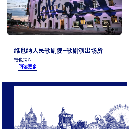
岁
游
客
维也纳人民歌剧院-歌剧演出场所
维也纳&…
:
阅读更多
维
也
纳
人
民
歌
剧
院
-