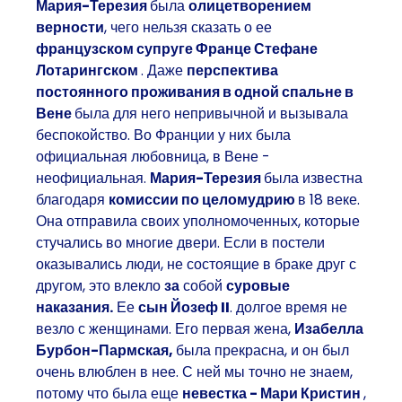
Мария-Терезия
была
олицетворением
верности
, чего нельзя сказать о ее
французском супруге Франце Стефане
Лотарингском
. Даже
перспектива
постоянного проживания в одной спальне в
Вене
была для него непривычной и вызывала
беспокойство. Во Франции у них была
официальная любовница, в Вене -
неофициальная.
Мария-Терезия
была известна
благодаря
комиссии по целомудрию
в 18 веке.
Она отправила своих уполномоченных, которые
стучались во многие двери. Если в постели
оказывались люди, не состоящие в браке друг с
другом, это влекло
за
собой
суровые
наказания.
Ее
сын Йозеф II
. долгое время не
везло с женщинами. Его первая жена,
Изабелла
Бурбон-Пармская,
была прекрасна, и он был
очень влюблен в нее. С ней мы точно не знаем,
потому что была еще
невестка - Мари Кристин
,