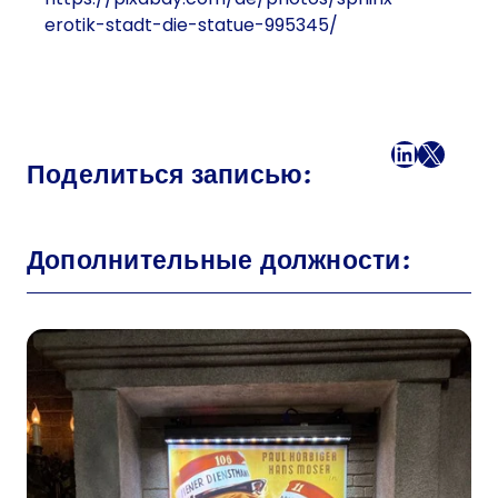
erotik-stadt-die-statue-995345/
Facebook
LinkedI
X
Поч
Поделиться записью:
Дополнительные должности: