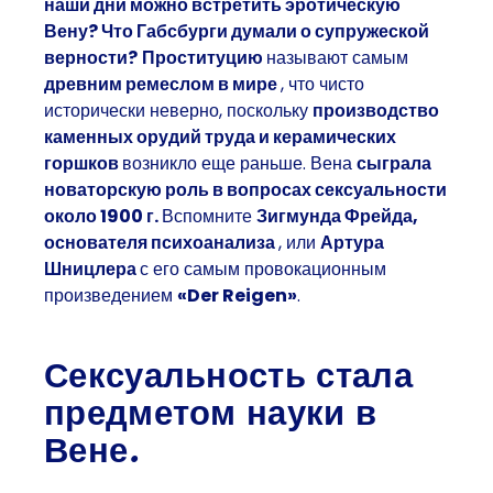
наши дни можно встретить эротическую
Вену? Что Габсбурги думали о супружеской
верности?
Проституцию
называют самым
древним ремеслом в мире
, что чисто
исторически неверно, поскольку
производство
каменных орудий труда и керамических
горшков
возникло еще раньше. Вена
сыграла
новаторскую роль в вопросах сексуальности
около 1900 г.
Вспомните
Зигмунда Фрейда,
основателя психоанализа
, или
Артура
Шницлера
с его самым провокационным
произведением
«Der Reigen»
.
Сексуальность стала
предметом науки в
Вене.