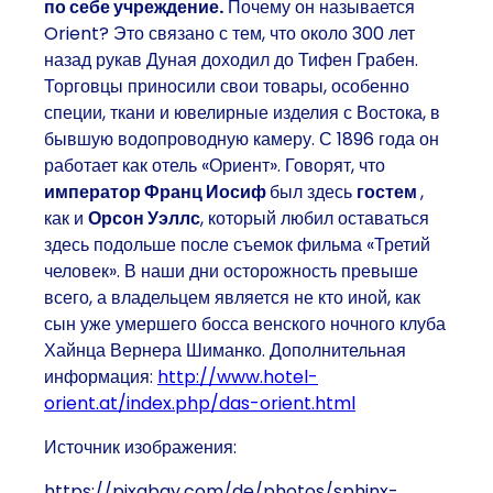
по себе учреждение.
Почему он называется
Orient? Это связано с тем, что около 300 лет
назад рукав Дуная доходил до Тифен Грабен.
Торговцы приносили свои товары, особенно
специи, ткани и ювелирные изделия с Востока, в
бывшую водопроводную камеру. С 1896 года он
работает как отель «Ориент». Говорят, что
император Франц Иосиф
был здесь
гостем
,
как и
Орсон Уэллс
, который любил оставаться
здесь подольше после съемок фильма «Третий
человек». В наши дни осторожность превыше
всего, а владельцем является не кто иной, как
сын уже умершего босса венского ночного клуба
Хайнца Вернера Шиманко. Дополнительная
информация:
http://www.hotel-
orient.at/index.php/das-orient.html
Источник изображения:
https://pixabay.com/de/photos/sphinx-