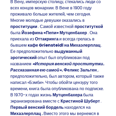
В Вену, имперскую столицу, стекались люди со
всех концов монархии. В Вене в 1900 году
проживало больше жителей, чем сегодня.
Многие молодые девушки оказались в
проституции
. Самой известной
проституткой
была
Йозефина «Пепи» Мутценбахер
. Она
приехала из
Оттакринга
и всегда грелась в
бывшем
кафе Griensteidl на Михаэлерплац
.
Ее предположительно
выдуманный
эротический
опыт был опубликован под
названием
«История венской проститутки.
Рассказанная ею самой».
Феликс Зальтен
,
предположительно, был автором, который также
написал «Бэмби». Чтобы обойти цензуру того
времени, книга была опубликована по подписке.
В 1970-х годах жизнь
Мутценбахера
была
экранизирована вместе с
Кристиной Шуберт
.
Первый венский бордель
находился на
Михаэлерплац
.
Вместо этого мы вернемся в