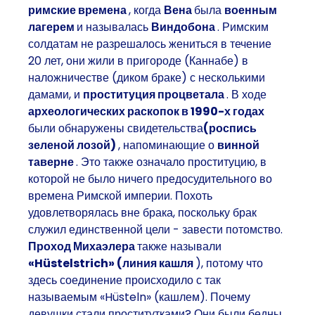
римские времена
, когда
Вена
была
военным
лагерем
и называлась
Виндобона
. Римским
солдатам не разрешалось жениться в течение
20 лет, они жили в пригороде (Каннабе) в
наложничестве (диком браке) с несколькими
дамами, и
проституция процветала
. В ходе
археологических раскопок в 1990-х годах
были обнаружены свидетельства
(роспись
зеленой лозой)
, напоминающие о
винной
таверне
. Это также означало проституцию, в
которой не было ничего предосудительного во
времена Римской империи. Похоть
удовлетворялась вне брака, поскольку брак
служил единственной цели - завести потомство.
Проход Михаэлера
также называли
«Hüstelstrich» (линия кашля
), потому что
здесь соединение происходило с так
называемым «Hüsteln» (кашлем). Почему
девушки стали проститутками? Они были бедны,