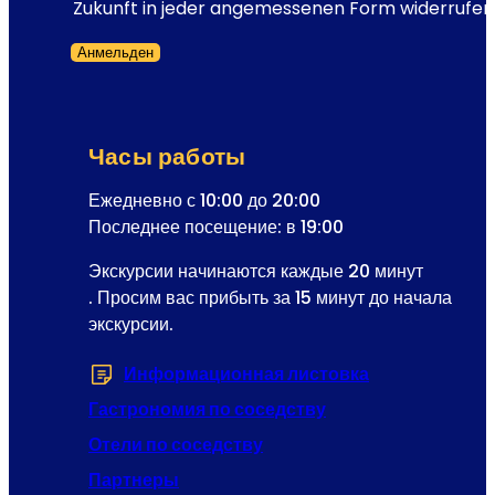
и
Zukunft in jeder angemessenen Form widerrufen
й
E
с
Анмельден
-
т
Форма пропущена
M
в
a
и
i
я
Часы работы
l
о
-
Ежедневно с 10:00 до 20:00
п
а
Последнее посещение: в 19:00
е
д
р
Экскурсии начинаются каждые 20 минут
р
е
. Просим вас прибыть за 15 минут до начала
е
т
экскурсии.
с
т
Р
ы
Информационная листовка
(Открывается 
е
г
Гастрономия по соседству
и
Отели по соседству
с
Партнеры
т