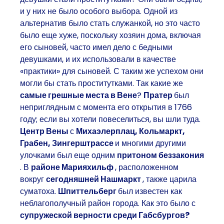
и у них не было особого выбора. Одной из
альтернатив было стать служанкой, но это часто
было еще хуже, поскольку хозяин дома, включая
его сыновей, часто имел дело с бедными
девушками, и их использовали в качестве
«практики» для сыновей. С таким же успехом они
могли бы стать проститутками. Так какие же
самые грешные места в Вене
?
Пратер
был
неприглядным с момента его открытия в 1766
году; если вы хотели повеселиться, вы шли туда.
Центр Вены
с
Михаэлерплац, Кольмаркт,
Грабен, Зингерштрассе
и многими другими
улочками был еще одним
притоном беззакония
. В
районе Марияхильф
, расположенном
вокруг
сегодняшней Нашмаркт
, также царила
суматоха.
Шпиттельберг
был известен как
неблагополучный район города. Как это было с
супружеской верности среди Габсбургов?