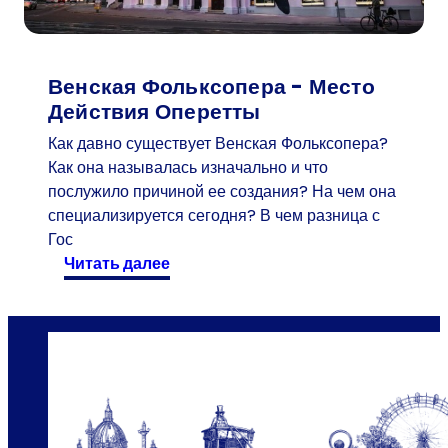
о
с
е
т
Венская Фольксопера - Место
и
Действия Оперетты
т
Как давно существует Венская Фольксопера?
е
Как она называлась изначально и что
л
послужило причиной ее создания? На чем она
ь
специализируется сегодня? В чем разница с
в
Гос
«
:
читать далее
П
В
у
е
т
н
е
с
ш
к
е
а
с
я
т