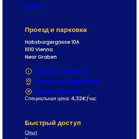
р
Работа
а
ц
и
Проезд и парковка
я
Habsburgergasse 10A
1010 Vienna
Near Graben
Контакты и прибытие
Показать на Google Maps
(Открывается в
Парковка Фрайунг
(Открывается в новой 
Специальная цена: 4,32€/час
Быстрый доступ
Опыт