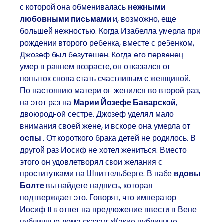
с которой она обменивалась
нежными
любовными письмами
и, возможно, еще
большей нежностью. Когда Изабелла умерла при
рождении второго ребенка, вместе с ребенком,
Джозеф был безутешен. Когда его первенец
умер в раннем возрасте, он отказался от
попыток снова стать счастливым с женщиной.
По настоянию матери он женился во второй раз,
на этот раз на
Марии Йозефе Баварской
,
двоюродной сестре. Джозеф уделял мало
внимания своей жене, и вскоре она умерла от
оспы
. От короткого брака детей не родилось. В
другой раз Иосиф не хотел жениться. Вместо
этого он удовлетворял свои желания с
проститутками на Шпиттельберге. В пабе
вдовы
Болте
вы найдете надпись, которая
подтверждает это. Говорят, что император
Иосиф II в ответ на предложение ввести в Вене
публичные дома сказал: «Какие публичные