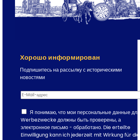
Ф
в
о
и
л
и
ь
в
к
о
с
в
о
р
п
е
Хорошо информирован
е
м
р
Подпишитесь на рассылку с историческими
е
а
новостями
н
-
и
р
м
E-Mail-адрес
*
а
е
с
с
с
Я понимаю, что мои персональные данные для
т
ы
Werbezwecke должны быть проверены, а
о
л
электронное письмо - обработано. Die erteilte
д
к
Einwilligung kann ich jederzeit mit Wirkung für die
е