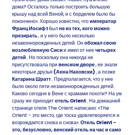
дома? Осталось только построить большую
крышу над всей Веной, и с борделем было бы
покончено». Хорошо известно, что
император
Франц Иосиф I
был
не из тех, кого можно
презирать
, и у него было несколько
незаконнорожденных детей. Он
обожал свою
возлюбленную Сиси
и имел от нее
четырех
детей
. Но поскольку она никогда не
присутствовала при
венском дворе
, ее знали
некоторые друзья
(Анна Наховски)
, а позже
Катарина Шратт
. Предполагается, что у нее
было около пяти незаконнорожденных детей.
Каково сегодня в Вене с храмами похоти? На ум
сразу же приходит
отель Orient
. На домашней
странице отеля The Orient написано: «The
Orient - это место, где тоска удовлетворяется и
возрождается снова и снова».
Отель Orient -
это, безусловно, венский отель на час и само